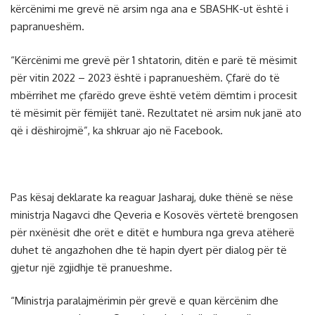
kërcënimi me grevë në arsim nga ana e SBASHK-ut është i
papranueshëm.
“Kërcënimi me grevë për 1 shtatorin, ditën e parë të mësimit
për vitin 2022 – 2023 është i papranueshëm. Çfarë do të
mbërrihet me çfarëdo greve është vetëm dëmtim i procesit
të mësimit për fëmijët tanë. Rezultatet në arsim nuk janë ato
që i dëshirojmë”, ka shkruar ajo në Facebook.
Pas kësaj deklarate ka reaguar Jasharaj, duke thënë se nëse
ministrja Nagavci dhe Qeveria e Kosovës vërtetë brengosen
për nxënësit dhe orët e ditët e humbura nga greva atëherë
duhet të angazhohen dhe të hapin dyert për dialog për të
gjetur një zgjidhje të pranueshme.
“Ministrja paralajmërimin për grevë e quan kërcënim dhe