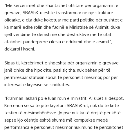
“Me kërcënimet dhe shantazhet utilitare për organizimin e
grevave, SBAShK-u është transformuar në një strukturë
oligarke, e cila duke koketuar me parti politike për pushtet e
ka marrë edhe rolin dhe fuqinë e Ministrisë së Arsimit, duke
sjell vendime të dëmshme dhe destruktive me të cilat
atakohet pandërprerë cilësia e edukimit dhe e arsimit”,
deklaroi Hyseni.
Sipas tij, kërcënimet e shpeshta për organizimin e grevave
janë cinike dhe hipokrite, pasi siç tha, nuk bëhen për të
përmirësuar statusin social të personelit mësimor, por për
interesat e kryesisë së sindikatës.
“Rrahman Jashari po e luan rolin e ministrit. Ai sillet si despot.
Kërcënon se sa të jetë kryetar i SBAShK-ut, nuk do të ketë
testim të mësimdhënësve. Jo pse nuk ka të drejtë për këtë
sepse kjo çështje është shumë më komplekse meqë
performanca e personelit mësimor nuk mund të përcaktohet