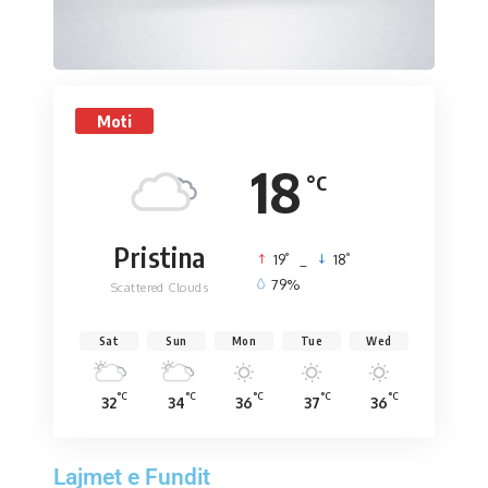
Moti
18
°C
Pristina
°
°
19
_
18
79%
Scattered Clouds
Sat
Sun
Mon
Tue
Wed
°C
°C
°C
°C
°C
32
34
36
37
36
Lajmet e Fundit