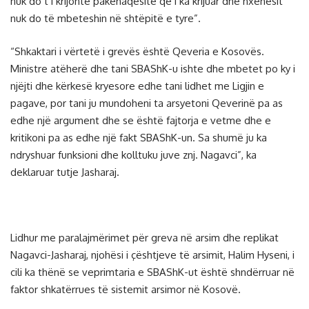
nuk do t’i krijonte pakënaqësitë që i ka krijuar dhe nxënësit
nuk do të mbeteshin në shtëpitë e tyre”.
“Shkaktari i vërtetë i grevës është Qeveria e Kosovës.
Ministre atëherë dhe tani SBAShK-u ishte dhe mbetet po ky i
njëjti dhe kërkesë kryesore edhe tani lidhet me Ligjin e
pagave, por tani ju mundoheni ta arsyetoni Qeverinë pa as
edhe një argument dhe se është fajtorja e vetme dhe e
kritikoni pa as edhe një fakt SBAShK-un. Sa shumë ju ka
ndryshuar funksioni dhe kolltuku juve znj. Nagavci”, ka
deklaruar tutje Jasharaj.
Lidhur me paralajmërimet për greva në arsim dhe replikat
Nagavci-Jasharaj, njohësi i çështjeve të arsimit, Halim Hyseni, i
cili ka thënë se veprimtaria e SBAShK-ut është shndërruar në
faktor shkatërrues të sistemit arsimor në Kosovë.