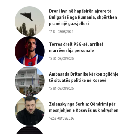
Droni hyn në hapësirën ajrore të
Bullgarisë nga Rumania, shpërthen
pranë një gazsjellësi
17:17 -08/08/2026
Torres drejt PSG-së, arrihet
marrëveshja personale
15:58 -08/08/2026
Ambasada Britanike kërkon zgjidhje
të situatës politike në Kosovë
15:28 -08/08/2026
Zelensky nga Serbia: Qëndrimi për
mosnjohjen e Kosovës nuk ndryshon
14:53 -08/08/2026