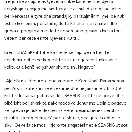
tregon se as ajo e as Qeveria nuk e kanë në mendje ta
ndryshojnë qasjen me sindikatat e as nuk do të qajnë kokën
për kërkesat e tyre dhe prandaj ky paralajmërimi ynë, që nuk
është kërcënim, por alarm, do të kthehet në realitet dhe
greva e përgjithshme do të ndodh fatkeqësisht dhe fajtori i
vetëm për këtë është Qeveria Kurti”.
Kreu i SBAShK-ut tutje ka thënë se “ajo që na bën të
ndjehemi edhe më keq është se fatkeqësisht funksioni e
kolltuku e kanë ndryshuar shumë znj. Nagavci”.
“Ajo dikur si deputete dhe anëtare e Komisionit Parlamentar
për Arsim ishte shumë e zëshme dhe në janarin e vitit 2019
kishte deklaruar publikisht kur SBAShK-u ishte në grevë dhe
pikërisht për shkak të pakënaqësive lidhur me Ligjin e pagave
se ‘greva që nuk e deshën as vetë mësimdhënësit erdhi si
rezultat i keqqeverisjes’ për të shtuar, veç tjerash edhe se …
sikur Qeveria të mos i injoronte shqetësimet e SBAShK-ut sot