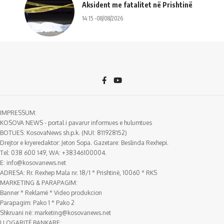
Aksident me fatalitet në Prishtinë
14:15 -08/08/2026
IMPRESSUM:
KOSOVA NEWS - portal i pavarur informues e hulumtues
BOTUES: KosovaNews sh.p.k. (NUI: 811928152)
Drejtor e kryeredaktor: Jeton Sopa. Gazetare: Beslinda Rexhepi.
Tel: 038 600 149, WA: +38346100004.
E:
info@kosovanews.net
ADRESA: Rr. Rexhep Mala nr. 18/1 ° Prishtinë, 10060 ° RKS
MARKETING & PARAPAGIM:
Banner ° Reklamë ° Video produkcion
Parapagim: Pako 1 ° Pako 2
Shkruani në:
marketing@kosovanews.net
LLOGARITË BANKARE: