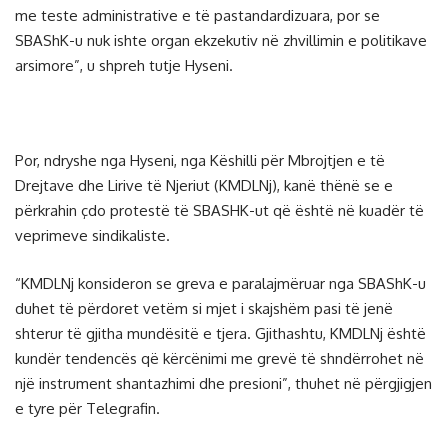
me teste administrative e të pastandardizuara, por se
SBAShK-u nuk ishte organ ekzekutiv në zhvillimin e politikave
arsimore”, u shpreh tutje Hyseni.
Por, ndryshe nga Hyseni, nga Këshilli për Mbrojtjen e të
Drejtave dhe Lirive të Njeriut (KMDLNj), kanë thënë se e
përkrahin çdo protestë të SBASHK-ut që është në kuadër të
veprimeve sindikaliste.
“KMDLNj konsideron se greva e paralajmëruar nga SBAShK-u
duhet të përdoret vetëm si mjet i skajshëm pasi të jenë
shterur të gjitha mundësitë e tjera. Gjithashtu, KMDLNj është
kundër tendencës që kërcënimi me grevë të shndërrohet në
një instrument shantazhimi dhe presioni”, thuhet në përgjigjen
e tyre për Telegrafin.