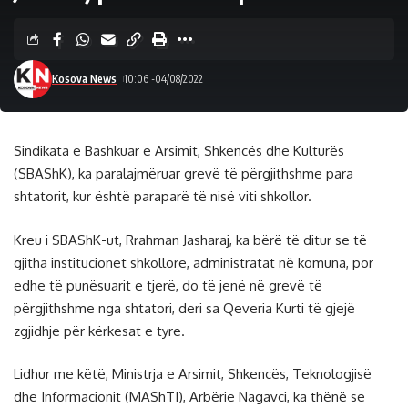
Kosova News
10:06 -04/08/2022
Sindikata e Bashkuar e Arsimit, Shkencës dhe Kulturës
(SBAShK), ka paralajmëruar grevë të përgjithshme para
shtatorit, kur është paraparë të nisë viti shkollor.
Kreu i SBAShK-ut, Rrahman Jasharaj, ka bërë të ditur se të
gjitha institucionet shkollore, administratat në komuna, por
edhe të punësuarit e tjerë, do të jenë në grevë të
përgjithshme nga shtatori, deri sa Qeveria Kurti të gjejë
zgjidhje për kërkesat e tyre.
Lidhur me këtë, Ministrja e Arsimit, Shkencës, Teknologjisë
dhe Informacionit (MAShTI), Arbërie Nagavci, ka thënë se