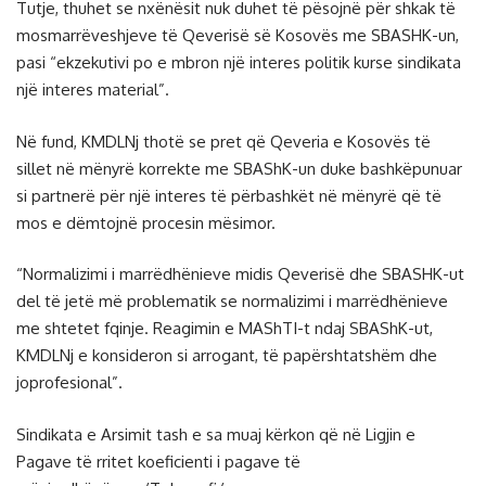
Tutje, thuhet se nxënësit nuk duhet të pësojnë për shkak të
mosmarrëveshjeve të Qeverisë së Kosovës me SBASHK-un,
pasi “ekzekutivi po e mbron një interes politik kurse sindikata
një interes material”.
Në fund, KMDLNj thotë se pret që Qeveria e Kosovës të
sillet në mënyrë korrekte me SBAShK-un duke bashkëpunuar
si partnerë për një interes të përbashkët në mënyrë që të
mos e dëmtojnë procesin mësimor.
“Normalizimi i marrëdhënieve midis Qeverisë dhe SBASHK-ut
del të jetë më problematik se normalizimi i marrëdhënieve
me shtetet fqinje. Reagimin e MAShTI-t ndaj SBAShK-ut,
KMDLNj e konsideron si arrogant, të papërshtatshëm dhe
joprofesional”.
Sindikata e Arsimit tash e sa muaj kërkon që në Ligjin e
Pagave të rritet koeficienti i pagave të