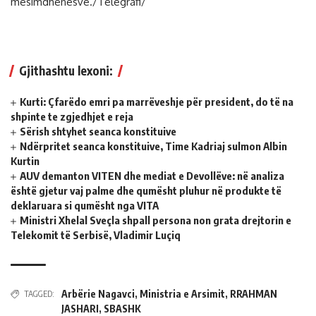
mësimdhënësve./Telegrafi/
Gjithashtu lexoni:
Kurti: Çfarëdo emri pa marrëveshje për president, do të na
shpinte te zgjedhjet e reja
Sërish shtyhet seanca konstituive
Ndërpritet seanca konstituive, Time Kadriaj sulmon Albin
Kurtin
AUV demanton VITEN dhe mediat e Devollëve: në analiza
është gjetur vaj palme dhe qumësht pluhur në produkte të
deklaruara si qumësht nga VITA
Ministri Xhelal Sveçla shpall persona non grata drejtorin e
Telekomit të Serbisë, Vladimir Luçiq
Arbërie Nagavci
,
Ministria e Arsimit
,
RRAHMAN
TAGGED:
JASHARI
,
SBASHK