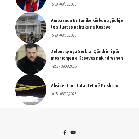
15:58 -08/08/2026
Ambasada Britanike kërkon zgjidhje
të situatës politike në Kosovë
15:28 -08/08/2026
Zelensky nga Serbia: Qëndrimi për
mosnjohjen e Kosovës nuk ndryshon
14:53 -08/08/2026
Aksident me fatalitet në Prishtinë
14:15 -08/08/2026