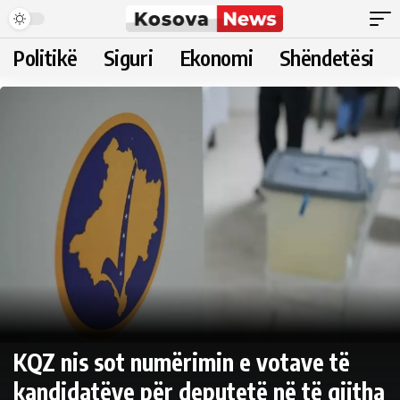
Politikë
Siguri
Ekonomi
Shëndetësi
KQZ nis sot numërimin e votave të
kandidatëve për deputetë në të gjitha