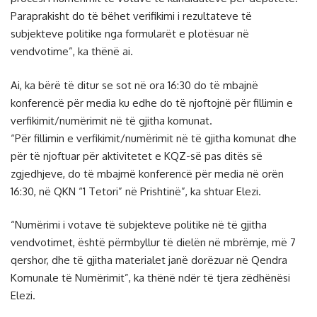
Paraprakisht do të bëhet verifikimi i rezultateve të
subjekteve politike nga formularët e plotësuar në
vendvotime”, ka thënë ai.
Ai, ka bërë të ditur se sot në ora 16:30 do të mbajnë
konferencë për media ku edhe do të njoftojnë për fillimin e
verfikimit/numërimit në të gjitha komunat.
“Për fillimin e verfikimit/numërimit në të gjitha komunat dhe
për të njoftuar për aktivitetet e KQZ-së pas ditës së
zgjedhjeve, do të mbajmë konferencë për media në orën
16:30, në QKN “1 Tetori” në Prishtinë”, ka shtuar Elezi.
“Numërimi i votave të subjekteve politike në të gjitha
vendvotimet, është përmbyllur të dielën në mbrëmje, më 7
qershor, dhe të gjitha materialet janë dorëzuar në Qendra
Komunale të Numërimit”, ka thënë ndër të tjera zëdhënësi
Elezi.