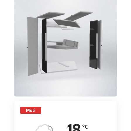
Moti
18
°C