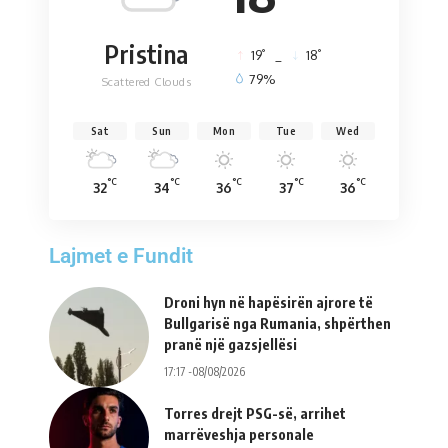
Pristina
°
°
19
_
18
79%
Scattered Clouds
Sat
Sun
Mon
Tue
Wed
°C
°C
°C
°C
°C
32
34
36
37
36
Lajmet e Fundit
Droni hyn në hapësirën ajrore të
Bullgarisë nga Rumania, shpërthen
pranë një gazsjellësi
17:17 -08/08/2026
Torres drejt PSG-së, arrihet
marrëveshja personale