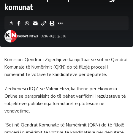
komunat
Kosova News
08:16 -08/06/2026
Komisioni Qendror i Zgjedhjeve ka njoftuar se sot në Qendrat
Komunale të Numërimit (QKN) do të fillojë procesi i
numërimit të votave të kandidatëve për deputetë.
Zëdhënësi i KQZ-së Valmir Elezi, ka thënë për Ekonomia
Online se paraprakisht do të bëhet verifikimi i rezultateve të
subjekteve politike nga formularët e plotësuar në
vendvotime.
“Sot në Qendrat Komunale të Numërimit (QKN) do të fillojë
procesi i numërimit të votave të kandidatëve për deputetë.