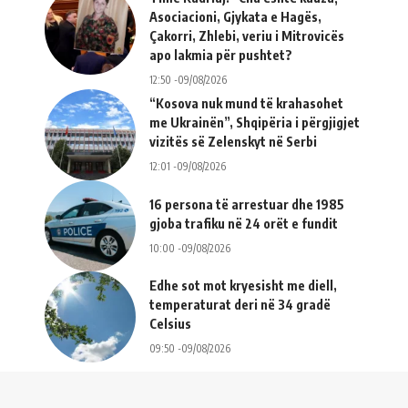
Asociacioni, Gjykata e Hagës,
Çakorri, Zhlebi, veriu i Mitrovicës
apo lakmia për pushtet?
12:50 -09/08/2026
“Kosova nuk mund të krahasohet
me Ukrainën”, Shqipëria i përgjigjet
vizitës së Zelenskyt në Serbi
12:01 -09/08/2026
16 persona të arrestuar dhe 1985
gjoba trafiku në 24 orët e fundit
10:00 -09/08/2026
Edhe sot mot kryesisht me diell,
temperaturat deri në 34 gradë
Celsius
09:50 -09/08/2026