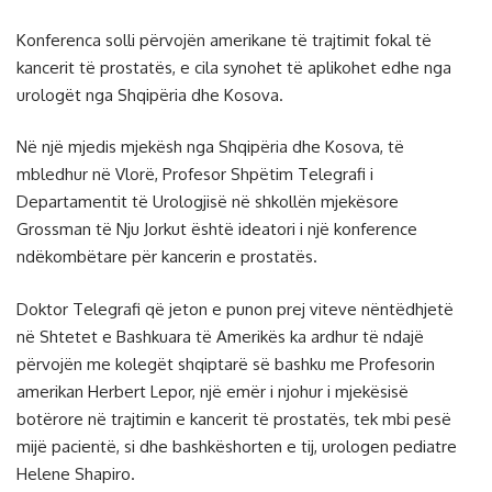
Konferenca solli përvojën amerikane të trajtimit fokal të
kancerit të prostatës, e cila synohet të aplikohet edhe nga
urologët nga Shqipëria dhe Kosova.
Në një mjedis mjekësh nga Shqipëria dhe Kosova, të
mbledhur në Vlorë, Profesor Shpëtim Telegrafi i
Departamentit të Urologjisë në shkollën mjekësore
Grossman të Nju Jorkut është ideatori i një konference
ndëkombëtare për kancerin e prostatës.
Doktor Telegrafi që jeton e punon prej viteve nëntëdhjetë
në Shtetet e Bashkuara të Amerikës ka ardhur të ndajë
përvojën me kolegët shqiptarë së bashku me Profesorin
amerikan Herbert Lepor, një emër i njohur i mjekësisë
botërore në trajtimin e kancerit të prostatës, tek mbi pesë
mijë pacientë, si dhe bashkëshorten e tij, urologen pediatre
Helene Shapiro.