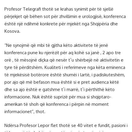
Profesor Telegrafi thotë se krahas synimit për të sjellë
përjekjet që bëhen sot për zhvillimin e urologjisë, konferenca
është një ndihmë konkrete për mjekët nga Shqipëria dhe
Kosova.
“Ne synojmë që mbi të gjitha këto aktivitete të jenë
konferenca pune ku njerëzit për aq kohë sa janë , 2 apo tre
orë , të mësojnë diçka që nesër t`u shërbejë në aktivitetin e
tyre të përditshëm. Kualiteti i referimeve nga këta eminenca
të mjekësisë botërore është shumëi i lartë, i padiskuteshëm,
por ajo që më befason mua është si e pret audienca këtë
dhe sa ajo është e gatshme t`i marrë, t`i përthithë këto
informacione. Nuk është suprizë për mua si shqiptaro-
amerikan të shoh që konferenca i përpin në moment
informacionet”, thot.
Ndërsa Profesor Lepor flet thotë se 40 vitet e fundit, pasioni i