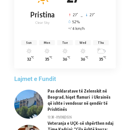
Pristina
°
°
27
_
27
52%
Clear Sky
4 km/h
Sun
Mon
Tue
Wed
Thu
°C
°C
°C
°C
°C
32
35
36
36
35
Lajmet e Fundit
Pas deklaratave të Zelenskit në
Beograd, hiqet flamuri i Ukrainës
që ishte i vendosur në qendër të
Prishtinës
13:38 -09/08/2026
Veteranja e UÇK-së shpërthen ndaj
Time Kadriaj: “Cila është kauza;