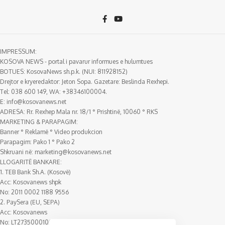
IMPRESSUM:
KOSOVA NEWS - portal i pavarur informues e hulumtues
BOTUES: KosovaNews sh.p.k. (NUI: 811928152)
Drejtor e kryeredaktor: Jeton Sopa. Gazetare: Beslinda Rexhepi.
Tel: 038 600 149, WA: +38346100004.
E:
info@kosovanews.net
ADRESA: Rr. Rexhep Mala nr. 18/1 ° Prishtinë, 10060 ° RKS
MARKETING & PARAPAGIM:
Banner ° Reklamë ° Video produkcion
Parapagim: Pako 1 ° Pako 2
Shkruani në:
marketing@kosovanews.net
LLOGARITË BANKARE:
1. TEB Bank Sh.A. (Kosovë)
Acc: Kosovanews shpk
No: 2011 0002 1188 9556
2. PaySera (EU, SEPA)
Acc: Kosovanews
No: LT273500010018388807