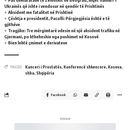
Ukrainës që ishte i vendosur në qendër të Prishtinës
Aksident me fatalitet në Prishtinë
Çështja e presidentit, Pacolli: Përgjegjësia është e të
gjithëve
Tragjike: Tre mërgimtarë vdesin në një aksident trafiku në
Gjermani, po ktheheshin nga pushimet në Kosovë
Bien lehtë çmimet e derivateve
Kanceri i Prostatës
,
Konferencë shkencore
,
Kosova
,
TAGGED:
shba
,
Shqipëria
Facebook
- Reklamë -