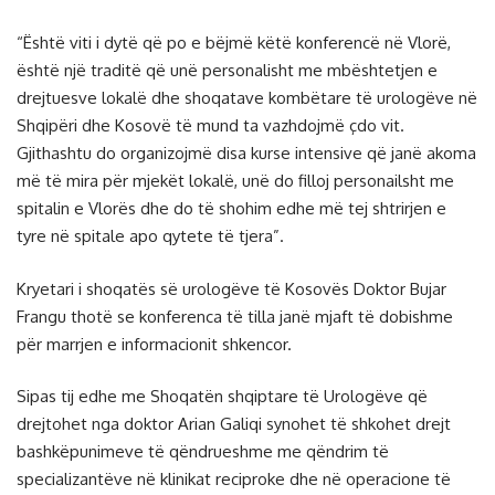
“Është viti i dytë që po e bëjmë këtë konferencë në Vlorë,
është një traditë që unë personalisht me mbështetjen e
drejtuesve lokalë dhe shoqatave kombëtare të urologëve në
Shqipëri dhe Kosovë të mund ta vazhdojmë çdo vit.
Gjithashtu do organizojmë disa kurse intensive që janë akoma
më të mira për mjekët lokalë, unë do filloj personailsht me
spitalin e Vlorës dhe do të shohim edhe më tej shtrirjen e
tyre në spitale apo qytete të tjera”.
Kryetari i shoqatës së urologëve të Kosovës Doktor Bujar
Frangu thotë se konferenca të tilla janë mjaft të dobishme
për marrjen e informacionit shkencor.
Sipas tij edhe me Shoqatën shqiptare të Urologëve që
drejtohet nga doktor Arian Galiqi synohet të shkohet drejt
bashkëpunimeve të qëndrueshme me qëndrim të
specializantëve në klinikat reciproke dhe në operacione të