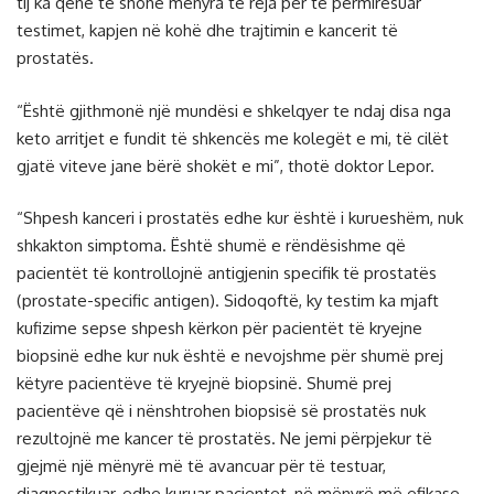
tij ka qenë të shohë mënyra të reja për te përmirësuar
testimet, kapjen në kohë dhe trajtimin e kancerit të
prostatës.
“Është gjithmonë një mundësi e shkelqyer te ndaj disa nga
keto arritjet e fundit të shkencës me kolegët e mi, të cilët
gjatë viteve jane bërë shokët e mi”, thotë doktor Lepor.
“Shpesh kanceri i prostatës edhe kur është i kurueshëm, nuk
shkakton simptoma. Është shumë e rëndësishme që
pacientët të kontrollojnë antigjenin specifik të prostatës
(prostate-specific antigen). Sidoqoftë, ky testim ka mjaft
kufizime sepse shpesh kërkon për pacientët të kryejne
biopsinë edhe kur nuk është e nevojshme për shumë prej
këtyre pacientëve të kryejnë biopsinë. Shumë prej
pacientëve që i nënshtrohen biopsisë së prostatës nuk
rezultojnë me kancer të prostatës. Ne jemi përpjekur të
gjejmë një mënyrë më të avancuar për të testuar,
diagnostikuar, edhe kuruar pacientet, në mënyrë më efikase.