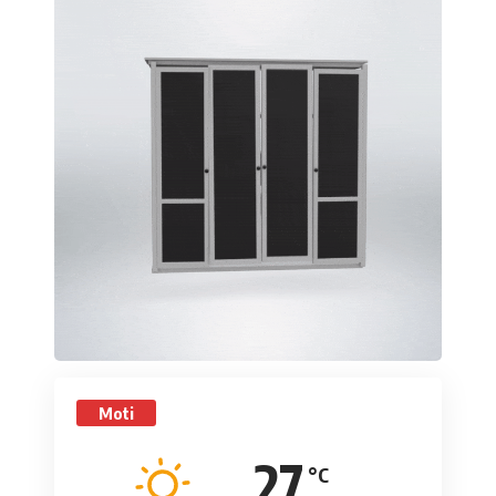
Moti
27
°C