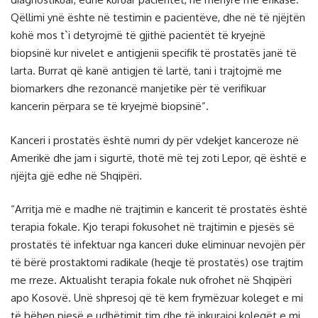
Qëllimi ynë ështe në testimin e pacientëve, dhe në të njëjtën
kohë mos t`i detyrojmë të gjithë pacientët të kryejnë
biopsinë kur nivelet e antigjenii specifik të prostatës janë të
larta. Burrat që kanë antigjen të lartë, tani i trajtojmë me
biomarkers dhe rezonancë manjetike për të verifikuar
kancerin përpara se të kryejmë biopsinë”.
Kanceri i prostatës është numri dy për vdekjet kanceroze në
Amerikë dhe jam i sigurtë, thotë më tej zoti Lepor, që është e
njëjta gjë edhe në Shqipëri.
“Arritja më e madhe në trajtimin e kancerit të prostatës është
terapia fokale. Kjo terapi fokusohet në trajtimin e pjesës së
prostatës të infektuar nga kanceri duke eliminuar nevojën për
të bërë prostaktomi radikale (heqje të prostatës) ose trajtim
me rreze. Aktualisht terapia fokale nuk ofrohet në Shqipëri
apo Kosovë. Unë shpresoj që të kem frymëzuar koleget e mi
të bëhen pjesë e udhëtimit tim dhe të inkurajoj kolegët e mi