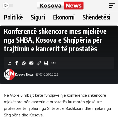
Politikë
Siguri
Ekonomi
Shëndetësi
Konferencë shkencore mes mjekëve
nga SHBA, Kosova e Shqipëria për
trajtimin e kancerit të prostatës
Kosova News
23:07 -26/06/2022
Në Vlorë u mbajt këtë fundjavë një konferencë shkencore
mjekësore për kancerin e prostatës ku morën pjesë tre
profesorë të njohur nga Shtetet e Bashkuara dhe mjekë nga
Shqipëria dhe Kosova.