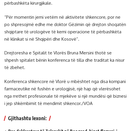
përbashkëta kirurgjikale.
“Për momentin jemi vetëm në aktivitete shkencore, por ne
po shpresojmë edhe me doktor Gëzimin që drejton shoqatën
shqiptare të urologëve të kemi operacione të përbashkëta
në klinikat si në Shqipëri dhe Kosovë”.
Drejtoresha e Spitalit te Vlorës Bruna Mersini thotë se
shpesh spitalet bënin konferenca të tilla dhe traditat ka nisur
të zbehet.
Konferenca shkencore në Vlorë u mbështet nga disa kompani
farmaceutike në fushën e urologjisë, një hap që vlerësohet
nga rrethet profesionale të mjekëve si një mundësi që biznesi
i jep shkëmbimit të mendimit shkencor./VOA
Gjithashtu lexoni:
Pas deklaratave të Zelenskit në Beograd, hiqet flamuri i