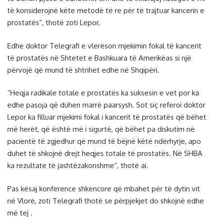
të konsiderojnë këte metodë të re për të trajtuar kancerin e
prostatës”, thotë zoti Lepor.
Edhe doktor Telegrafi e vlerëson mjekimin fokal të kancerit
të prostatës në Shtetet e Bashkuara të Amerikëas si një
përvojë që mund të shtrihet edhe në Shqipëri.
“Heqja radikale totale e prostatës ka suksesin e vet por ka
edhe pasoja që duhen marrë paarsysh. Sot siç referoi doktor
Lepor ka filluar mjekimi fokal i kancerit të prostatës që bëhet
më herët, që është më i sigurtë, që bëhet pa diskutim në
pacientë të zgjedhur që mund të bëjnë këtë ndërhyrje, apo
duhet të shkojnë drejt heqjes totale të prostatës. Në SHBA
ka rezultate të jashtëzakonshme”, thotë ai.
Pas kësaj konference shkencore që mbahet për të dytin vit
në Vlorë, zoti Telegrafi thotë se përpjekjet do shkojnë edhe
më tej .