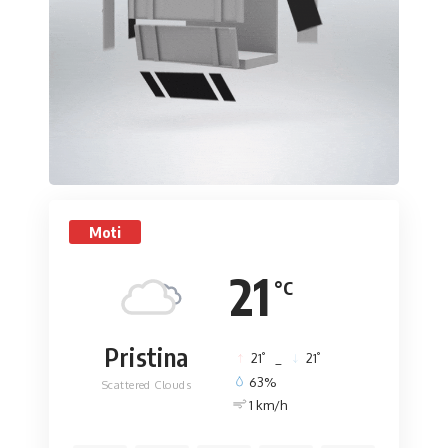
Moti
21
°C
Pristina
°
°
21
_
21
63%
Scattered Clouds
1 km/h