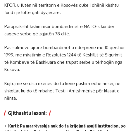
KFOR, u futën në territorin e Kosovës duke i dhënë kështu
fund një lufte gati dyvjeçare.
Paraprakisht kishin nisur bombardimet e NATO-s kundër
caqeve serbe që zgjatën 78 ditë.
Pas sulmeve ajrore bombardimet u ndërprenë më 10 qershor
1999, me miratimin e Rezolutës 1244 të Këshillit të Sigurimit
të Kombeve të Bashkuara dhe trupat serbe u tërhoqën nga
Kosova.
Kujtojmë se disa nxënës do ta kenë pushim edhe nesër, në
shkollat ku do të mbahet Testi i Arritshmërisë për klasat e
nënta.
Gjithashtu lexoni:
Kurti: Pa marrëveshje nuk do ta krijojmë asnjë institucion, po