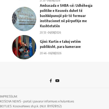
21:55 -06/08/2026
Ambasada e SHBA-së: Udhëheqja
politike e Kosovës duhet të
bashkëpunojë për të formuar
institucionet në përputhje me
Kushtetutën
20:53 -06/08/2026
Gjini: Kurtin e takoj vetëm
publikisht, para kamerave
20:46 -06/08/2026
IMPRESSUM:
KOSOVA NEWS - portal i pavarur informues e hulumtues
BOTUES: KosovaNews sh.p.k. (NUI: 811928152)