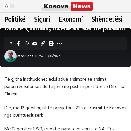
Politikë
Siguri
Ekonomi
Shëndetësi
Dita e Çlirimit, nxënësit sot në pushim
Jeton Sopa
08:54 -13/06/2022
Të gjitha institucionet edukative arsimore të arsimit
parauniversitar sot do të jenë në pushim për nder të Ditës së
Çlirimit.
Dje, më 12 qershor, ishte përvjetori i 23-të i çlirimit të Kosovës
nga pushtuesit serb.
Më 12 qershor 1999, trupat e para të misionit të NATO-s,