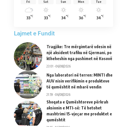
Fri
Sat
Sun
Mon
Tue
°C
°C
°C
°C
°C
33
33
34
36
34
Lajmet e Fundit
Tragjike: Tre mërgimtarë vdesin në
një aksident trafiku në Gjermani, po
ktheheshin nga pushimet në Kosovë
23:01 -06/08/2026
Nga laboratori në terren: MINTI dhe
AUV nisin verifikimin e produkteve
të qumështit në mbarë vendin
21:59 -06/08/2026
Shoqata e Qumështoreve përkrah
aksionin e MTI-së: Të hetohet
mashtrimi 15-vjeçar me produktet e
qumështit