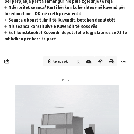
bëj përpjekje për ta shmangur një palë zgjedhje të reja
Ndërpritet seanca/ Kurti kërkon kohë shtesë në kuvend për
bisedimet me LDK-në rreth presidentit
Seanca e konstituimit të Kuvendit, betohen deputetët
Nis seanca konstituive e Kuvendit të Kosovës
Sot konstituohet Kuvendi, deputetët e legjislaturës së XI-të
mblidhen për herë të parë
Facebook
- Reklamë -