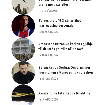
pranë një gazsjellësi
17:17 -08/08/2026
Torres drejt PSG-së, arrihet
marrëveshja personale
15:58 -08/08/2026
Ambasada Britanike kërkon zgjidhje
të situatës politike në Kosovë
15:28 -08/08/2026
Zelensky nga Serbia: Qëndrimi për
mosnjohjen e Kosovës nuk ndryshon
14:53 -08/08/2026
Aksident me fatalitet në Prishtinë
14:15 -08/08/2026