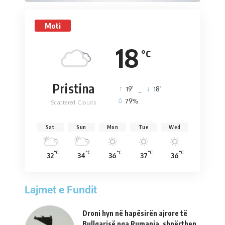
Moti
18
°C
Pristina
°
°
19
_
18
79%
Scattered Clouds
Sat
Sun
Mon
Tue
Wed
°C
°C
°C
°C
°C
32
34
36
37
36
Lajmet e Fundit
Droni hyn në hapësirën ajrore të
Bullgarisë nga Rumania, shpërthen