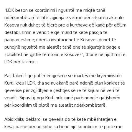
“LDK beson se koordinimi i ngushtë me miqtë tanë
ndërkombëtarë është zgjidhja e vetme për situatën aktuale;
Kosova nuk duhet të bjerë pre e kurtheve që kanë për qëllim
destabilizimin e vendit e që mund të ketë pasoja të
pariparueshme; ndërsa institucionet e Kosovës duhet të
punojnë ngushtë me aleatët tanë dhe të sigurojnë paqe e
stabilitet në gjithë territorin e Kosovës”, thonë në njoftimin e
LDK për takimin.
Pas takimit që pati mëngjesin e së martës me kryeministrin
Kurti, kreu i LDK, tha se nuk kanë parë ndonjë plan konkret të
qeverisë për zgjidhjen e çështjes së re të krijuar në veri të
vendit. Sipas tij, nga Kurti nuk kanë parë ndonjë gatishmëri
për koordinim të plotë me aleatët ndërkombëtarë.
Abidixhiku deklaroi se qeveria do të ketë mbështetjen e
kësaj partie për aq kohë sa bënë një koordinim të plotë me