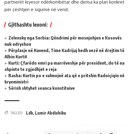
partnerët kryesor ndërkombëtar dhe derisa ka plan konkret
për çështjen e sigurisë në vend.
Gjithashtu lexoni:
Zelensky nga Serbia: Qëndrimi për mosnjohjen e Kosovës
nuk ndryshon
Përplasje në Kuvend, Time Kadrijaj hedh vezë në drejtim të
Albin Kurtit
Kurti: Çfarëdo emri pa marrëveshje për president, do të na
shpinte te zgjedhjet e reja
Basha: Kurtin po e sulmojnë ata që e pritshin Radoiçiqin në
kryeministri
Sërish shtyhet seanca konstituive
Ldk
,
Lumir Abdixhiku
TAGGED: