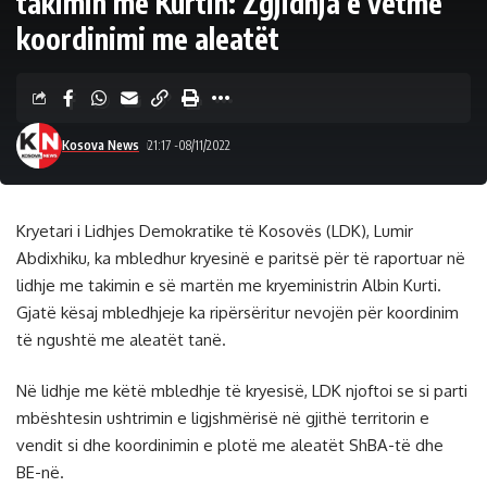
takimin me Kurtin: Zgjidhja e vetme
koordinimi me aleatët
Kosova News
21:17 -08/11/2022
Kryetari i Lidhjes Demokratike të Kosovës (LDK), Lumir
Abdixhiku, ka mbledhur kryesinë e paritsë për të raportuar në
lidhje me takimin e së martën me kryeministrin Albin Kurti.
Gjatë kësaj mbledhjeje ka ripërsëritur nevojën për koordinim
të ngushtë me aleatët tanë.
Në lidhje me këtë mbledhje të kryesisë, LDK njoftoi se si parti
mbështesin ushtrimin e ligjshmërisë në gjithë territorin e
vendit si dhe koordinimin e plotë me aleatët ShBA-të dhe
BE-në.