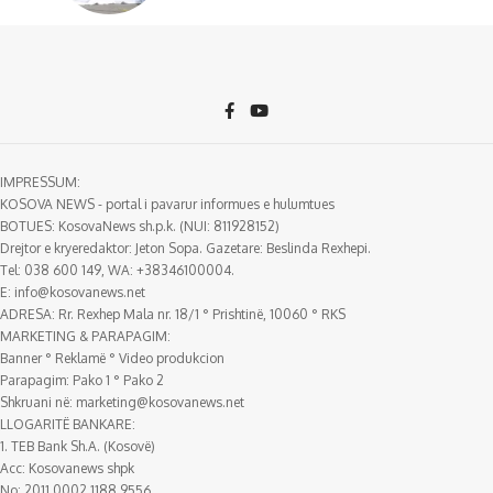
IMPRESSUM:
KOSOVA NEWS - portal i pavarur informues e hulumtues
BOTUES: KosovaNews sh.p.k. (NUI: 811928152)
Drejtor e kryeredaktor: Jeton Sopa. Gazetare: Beslinda Rexhepi.
Tel: 038 600 149, WA: +38346100004.
E:
info@kosovanews.net
ADRESA: Rr. Rexhep Mala nr. 18/1 ° Prishtinë, 10060 ° RKS
MARKETING & PARAPAGIM:
Banner ° Reklamë ° Video produkcion
Parapagim: Pako 1 ° Pako 2
Shkruani në:
marketing@kosovanews.net
LLOGARITË BANKARE:
1. TEB Bank Sh.A. (Kosovë)
Acc: Kosovanews shpk
No: 2011 0002 1188 9556