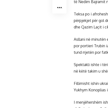
të Nedim Bajramit në
Teksa po i afrohesh
përpjekjet për gol d
dhe Qazim Laçit i ci
Asllani në minutën e
por portieri Trubin 
tund rrjetën por fat
Spektakli ishte i tër
në këtë takim u shë
Fillimisht ishin ukr
Yukhym Konoplias i 
I menjëhershëm ishte