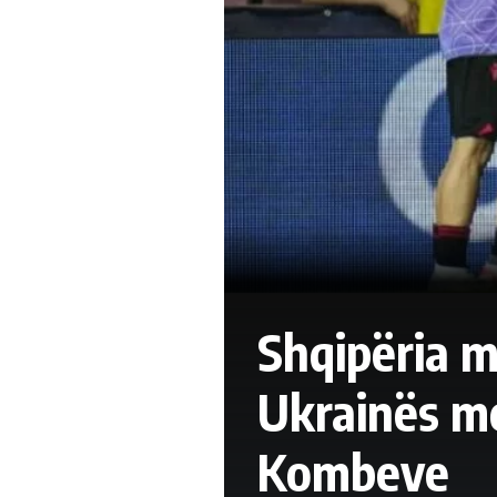
Shqipëria m
Ukrainës me
Kombeve