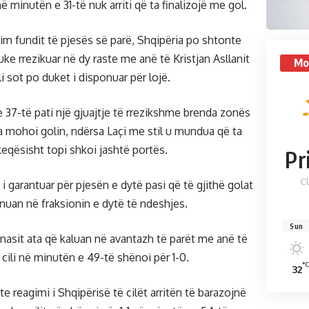
 minutën e 31-të nuk arriti që ta finalizojë me gol.
im fundit të pjesës së parë, Shqipëria po shtonte
uke rrezikuar në dy raste me anë të Kristjan Asllanit
Mo
li sot po duket i disponuar për lojë.
 37-të pati një gjuajtje të rrezikshme brenda zonës
ia mohoi golin, ndërsa Laçi me stil u mundua që ta
keqësisht topi shkoi jashtë portës.
Pr
C
i i garantuar për pjesën e dytë pasi që të gjithë golat
nuan në fraksionin e dytë të ndeshjes.
Sun
ainasit ata që kaluan në avantazh të parët me anë të
cili në minutën e 49-të shënoi për 1-0.
°C
32
 reagimi i Shqipërisë të cilët arritën të barazojnë