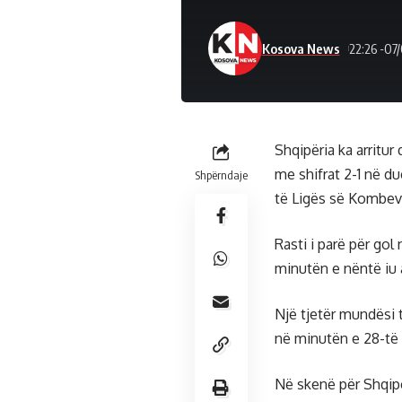
Kosova News
22:26 -07
Shqipëria ka arritu
me shifrat 2-1 në due
Shpërndaje
të Ligës së Kombev
Rasti i parë për gol 
minutën e nëntë iu 
Një tjetër mundësi 
në minutën e 28-të g
Në skenë për Shqipër