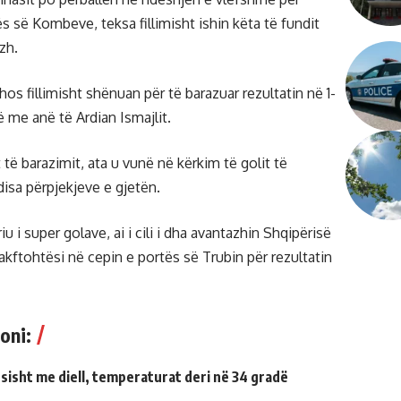
gës së Kombeve, teksa fillimisht ishin këta të fundit
zh.
hos fillimisht shënuan për të barazuar rezultatin në 1-
 me anë të Ardian Ismajlit.
të barazimit, ata u vunë në kërkim të golit të
disa përpjekjeve e gjetën.
riu i super golave, ai i cili i dha avantazhin Shqipërisë
kftohtësi në cepin e portës së Trubin për rezultatin
oni:
sisht me diell, temperaturat deri në 34 gradë