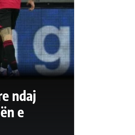
re ndaj
gën e