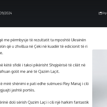
/09/2024
Shp
r që me përmbysje të rezultatit ta mposhtë Ukrainën
lin që u zhvillua në Çeki në kuadër të edicionit të ri
e.
në këtë sfidë i takoi pikërisht Shqipërisë të cilët në
afruan golit me anë të Qazim Laçit.
të mirë shënimi e pati edhe sulmuesi Rey Manaj i cili
juajti jashtë portës.
inë doli sërish Qazim Laçi i cili një harkim fantastik