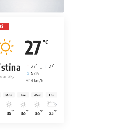
ti
27
°C
istina
°
°
27
_
27
52%
lear Sky
4 km/h
Mon
Tue
Wed
Thu
°C
°C
°C
°C
35
36
36
35