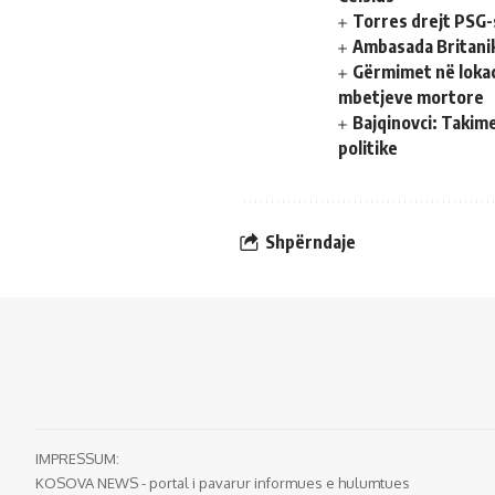
Torres drejt PSG-
Ambasada Britanik
Gërmimet në lokac
mbetjeve mortore
Bajqinovci: Takim
politike
Shpërndaje
IMPRESSUM:
KOSOVA NEWS - portal i pavarur informues e hulumtues