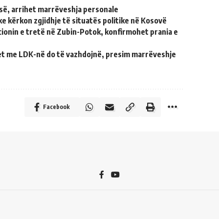
së, arrihet marrëveshja personale
e kërkon zgjidhje të situatës politike në Kosovë
ionin e tretë në Zubin-Potok, konfirmohet prania e
et me LDK-në do të vazhdojnë, presim marrëveshje
Facebook