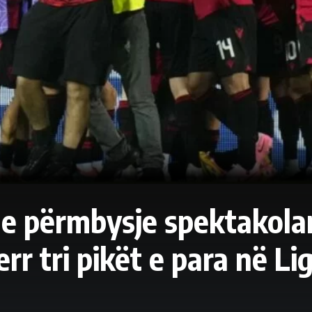
e përmbysje spektakola
rr tri pikët e para në Li