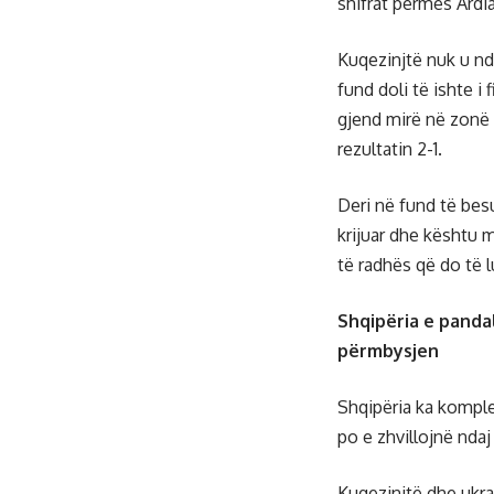
shifrat përmes Ardia
Kuqezinjtë nuk u nd
fund doli të ishte i 
gjend mirë në zonë 
rezultatin 2-1.
Deri në fund të bes
krijuar dhe kështu m
të radhës që do të l
Shqipëria e panda
përmbysjen
Shqipëria ka komple
po e zhvillojnë ndaj
Kuqezinjtë dhe ukra