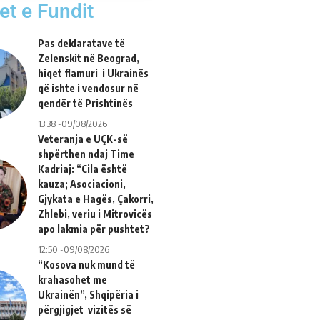
et e Fundit
Pas deklaratave të
Zelenskit në Beograd,
hiqet flamuri i Ukrainës
që ishte i vendosur në
qendër të Prishtinës
13:38 -09/08/2026
Veteranja e UÇK-së
shpërthen ndaj Time
Kadriaj: “Cila është
kauza; Asociacioni,
Gjykata e Hagës, Çakorri,
Zhlebi, veriu i Mitrovicës
apo lakmia për pushtet?
12:50 -09/08/2026
“Kosova nuk mund të
krahasohet me
Ukrainën”, Shqipëria i
përgjigjet vizitës së