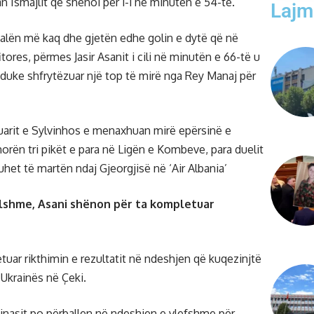
n Ismajlit që shënoi për 1-1 në minutën e 54-të.
Lajm
alën më kaq dhe gjetën edhe golin e dytë që në
fitores, përmes Jasir Asanit i cili në minutën e 66-të u
duke shfrytëzuar një top të mirë nga Rey Manaj për
uarit e Sylvinhos e menaxhuan mirë epërsinë e
orën tri pikët e para në Ligën e Kombeve, para duelit
uhet të martën ndaj Gjeorgjisë në ‘Air Albania’
lshme, Asani shënon për ta kompletuar
tuar rikthimin e rezultatit në ndeshjen që kuqezinjtë
 Ukrainës në Çeki.
inasit po përballen në ndeshjen e vlefshme për