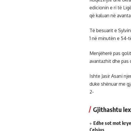
edicionin e ri të Li
që kaluan në avanta
Të besuarit e Sylvin
1 në minutën e 54-të
Menjëherë pas golit 
avantazhit dhe pas 
Ishte Jasir Asani nje
duke shënuar me gja
2-
Gjithashtu lex
Edhe sot mot krye
Celsius