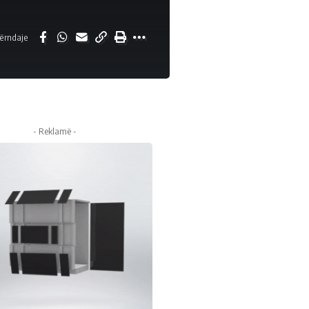
ërndaje
- Reklamë -