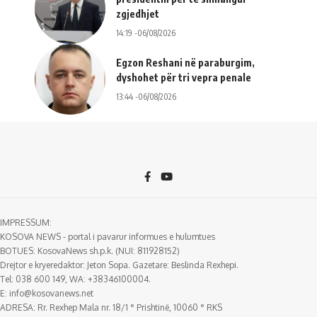
zgjedhjet
14:19 -06/08/2026
Egzon Reshani në paraburgim,
dyshohet për tri vepra penale
13:44 -06/08/2026
IMPRESSUM:
KOSOVA NEWS - portal i pavarur informues e hulumtues
BOTUES: KosovaNews sh.p.k. (NUI: 811928152)
Drejtor e kryeredaktor: Jeton Sopa. Gazetare: Beslinda Rexhepi.
Tel: 038 600 149, WA: +38346100004.
E:
info@kosovanews.net
ADRESA: Rr. Rexhep Mala nr. 18/1 ° Prishtinë, 10060 ° RKS