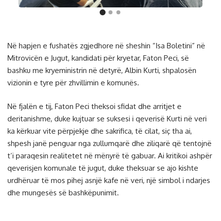
Në hapjen e fushatës zgjedhore në sheshin “Isa Boletini” në
Mitrovicën e Jugut, kandidati për kryetar, Faton Peci, së
bashku me kryeministrin në detyrë, Albin Kurti, shpalosën
vizionin e tyre për zhvillimin e komunës.
Në fjalën e tij, Faton Peci theksoi sfidat dhe arritjet e
deritanishme, duke kujtuar se suksesi i qeverisë Kurti në veri
ka kërkuar vite përpjekje dhe sakrifica, të cilat, siç tha ai,
shpesh janë penguar nga zullumqarë dhe ziliqarë që tentojnë
t’i paraqesin realitetet në mënyrë të gabuar. Ai kritikoi ashpër
qeverisjen komunale të jugut, duke theksuar se ajo kishte
urdhëruar të mos pihej asnjë kafe në veri, një simbol i ndarjes
dhe mungesës së bashkëpunimit.