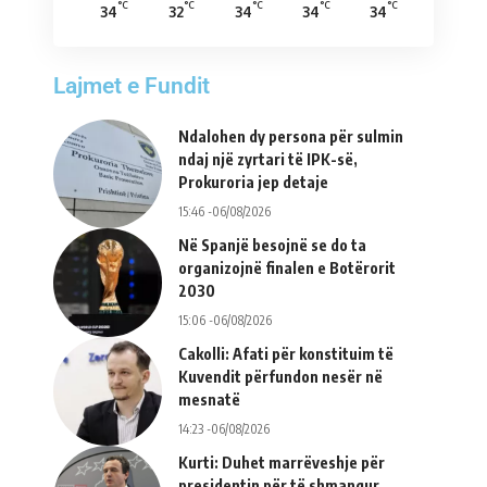
°C
°C
°C
°C
°C
34
32
34
34
34
Lajmet e Fundit
Ndalohen dy persona për sulmin
ndaj një zyrtari të IPK-së,
Prokuroria jep detaje
15:46 -06/08/2026
Në Spanjë besojnë se do ta
organizojnë finalen e Botërorit
2030
15:06 -06/08/2026
Cakolli: Afati për konstituim të
Kuvendit përfundon nesër në
mesnatë
14:23 -06/08/2026
Kurti: Duhet marrëveshje për
presidentin për të shmangur