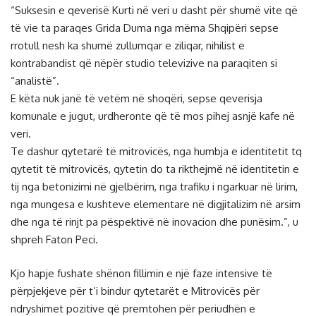
“Suksesin e qeverisë Kurti në veri u dasht për shumë vite që
të vie ta paraqes Grida Duma nga mëma Shqipëri sepse
rrotull nesh ka shumë zullumqar e ziliqar, nihilist e
kontrabandist që nëpër studio televizive na paraqiten si
“analistë”.
E këta nuk janë të vetëm në shoqëri, sepse qeverisja
komunale e jugut, urdheronte që të mos pihej asnjë kafe në
veri.
Te dashur qytetarë të mitrovicës, nga humbja e identitetit tq
qytetit të mitrovicës, qytetin do ta rikthejmë në identitetin e
tij nga betonizimi në gjelbërim, nga trafiku i ngarkuar në lirim,
nga mungesa e kushteve elementare në digjitalizim në arsim
dhe nga të rinjt pa pëspektivë në inovacion dhe punësim.”, u
shpreh Faton Peci.
Kjo hapje fushate shënon fillimin e një faze intensive të
përpjekjeve për t’i bindur qytetarët e Mitrovicës për
ndryshimet pozitive që premtohen për periudhën e