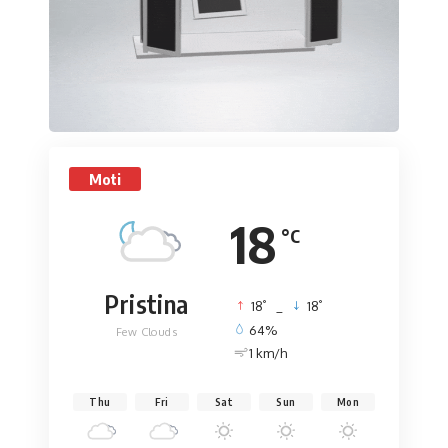
Moti
18
°C
Pristina
°
°
18
_
18
64%
Few Clouds
1 km/h
Thu
Fri
Sat
Sun
Mon