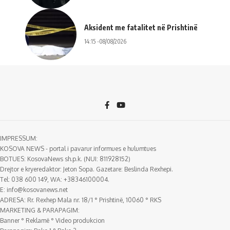
Aksident me fatalitet në Prishtinë
14:15 -08/08/2026
IMPRESSUM:
KOSOVA NEWS - portal i pavarur informues e hulumtues
BOTUES: KosovaNews sh.p.k. (NUI: 811928152)
Drejtor e kryeredaktor: Jeton Sopa. Gazetare: Beslinda Rexhepi.
Tel: 038 600 149, WA: +38346100004.
E:
info@kosovanews.net
ADRESA: Rr. Rexhep Mala nr. 18/1 ° Prishtinë, 10060 ° RKS
MARKETING & PARAPAGIM:
Banner ° Reklamë ° Video produkcion