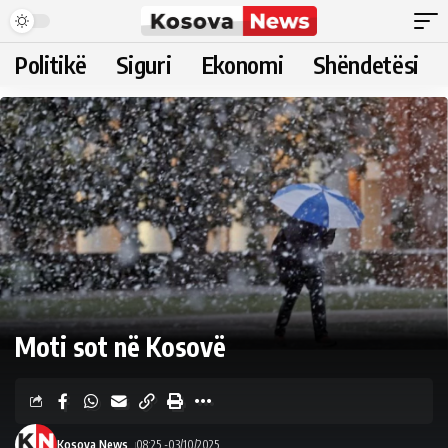
Politikë
Siguri
Ekonomi
Shëndetësi
Moti sot në Kosovë
Kosova News
08:25 -03/10/2025