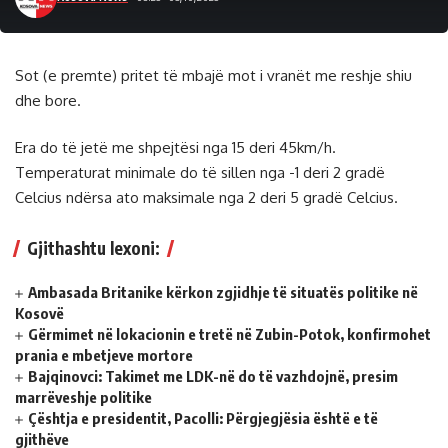
Sot (e premte) pritet të mbajë mot i vranët me reshje shiu
dhe bore.
Era do të jetë me shpejtësi nga 15 deri 45km/h.
Temperaturat minimale do të sillen nga -1 deri 2 gradë
Celcius ndërsa ato maksimale nga 2 deri 5 gradë Celcius.
Gjithashtu lexoni:
Ambasada Britanike kërkon zgjidhje të situatës politike në
Kosovë
Gërmimet në lokacionin e tretë në Zubin-Potok, konfirmohet
prania e mbetjeve mortore
Bajqinovci: Takimet me LDK-në do të vazhdojnë, presim
marrëveshje politike
Çështja e presidentit, Pacolli: Përgjegjësia është e të
gjithëve