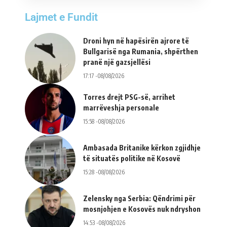
Lajmet e Fundit
Droni hyn në hapësirën ajrore të
Bullgarisë nga Rumania, shpërthen
pranë një gazsjellësi
17:17 -08/08/2026
Torres drejt PSG-së, arrihet
marrëveshja personale
15:58 -08/08/2026
Ambasada Britanike kërkon zgjidhje
të situatës politike në Kosovë
15:28 -08/08/2026
Zelensky nga Serbia: Qëndrimi për
mosnjohjen e Kosovës nuk ndryshon
14:53 -08/08/2026