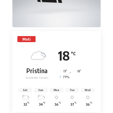
Moti
18
°C
Pristina
°
°
19
_
18
79%
Scattered Clouds
Sat
Sun
Mon
Tue
Wed
°C
°C
°C
°C
°C
32
34
36
37
36