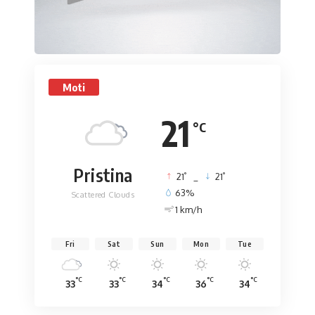
Moti
21
°C
Pristina
°
°
21
_
21
63%
Scattered Clouds
1 km/h
Fri
Sat
Sun
Mon
Tue
°C
°C
°C
°C
°C
33
33
34
36
34