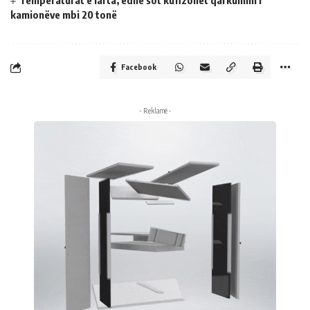
Temperaturat e larta, edhe sot kufizohet qarkullimi i
kamionëve mbi 20 tonë
Facebook
- Reklamë -