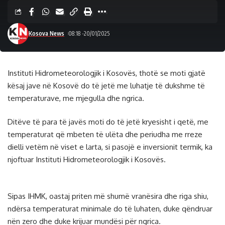
Kosova News
08:18 -20/01/2025
Instituti Hidrometeorologjik i Kosovës, thotë se moti gjatë
kësaj jave në Kosovë do të jetë me luhatje të dukshme të
temperaturave, me mjegulla dhe ngrica.
Ditëve të para të javës moti do të jetë kryesisht i qetë, me
temperaturat që mbeten të ulëta dhe periudha me rreze
dielli vetëm në viset e larta, si pasojë e inversionit termik, ka
njoftuar Instituti Hidrometeorologjik i Kosovës.
Sipas IHMK, oastaj priten më shumë vranësira dhe riga shiu,
ndërsa temperaturat minimale do të luhaten, duke qëndruar
nën zero dhe duke krijuar mundësi për ngrica.