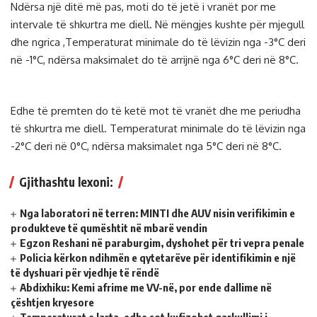
Ndërsa një ditë më pas, moti do të jetë i vranët por me
intervale të shkurtra me diell. Në mëngjes kushte për mjegull
dhe ngrica ,Temperaturat minimale do të lëvizin nga -3°C deri
në -1°C, ndërsa maksimalet do të arrijnë nga 6°C deri në 8°C.
Edhe të premten do të ketë mot të vranët dhe me periudha
të shkurtra me diell. Temperaturat minimale do të lëvizin nga
-2°C deri në 0°C, ndërsa maksimalet nga 5°C deri në 8°C.
Gjithashtu lexoni:
Nga laboratori në terren: MINTI dhe AUV nisin verifikimin e
produkteve të qumështit në mbarë vendin
Egzon Reshani në paraburgim, dyshohet për tri vepra penale
Policia kërkon ndihmën e qytetarëve për identifikimin e një
të dyshuari për vjedhje të rëndë
Abdixhiku: Kemi afrime me VV-në, por ende dallime në
çështjen kryesore