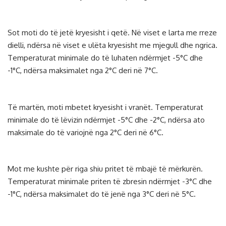
Sot moti do të jetë kryesisht i qetë. Në viset e larta me rreze
dielli, ndërsa në viset e ulëta kryesisht me mjegull dhe ngrica.
Temperaturat minimale do të luhaten ndërmjet -5°C dhe
-1°C, ndërsa maksimalet nga 2°C deri në 7°C.
Të martën, moti mbetet kryesisht i vranët. Temperaturat
minimale do të lëvizin ndërmjet -5°C dhe -2°C, ndërsa ato
maksimale do të variojnë nga 2°C deri në 6°C.
Mot me kushte për riga shiu pritet të mbajë të mërkurën.
Temperaturat minimale priten të zbresin ndërmjet -3°C dhe
-1°C, ndërsa maksimalet do të jenë nga 3°C deri në 5°C.