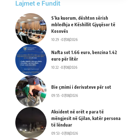
Lajmet e Fundit
S’ka kuorum, dështon sërish
mbledhja e Këshillit Gjyqësor të
Kosovës
10:29 -07/08/2026
Nafta sot 1.66 euro, benzina 1.42
euro për litër
10:22 -07/08/2026
Bie çmimi i derivateve për sot
09:55 -07/08/2026
Aksident në orët e para të
mëngjesit në Gjilan, katër persona
të lënduar
09:53 -07/08/2026