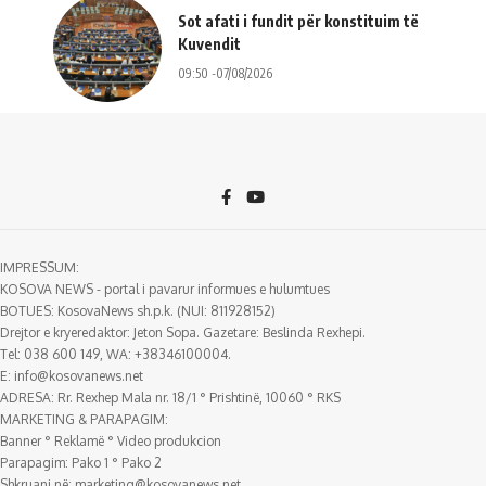
Sot afati i fundit për konstituim të
Kuvendit
09:50 -07/08/2026
IMPRESSUM:
KOSOVA NEWS - portal i pavarur informues e hulumtues
BOTUES: KosovaNews sh.p.k. (NUI: 811928152)
Drejtor e kryeredaktor: Jeton Sopa. Gazetare: Beslinda Rexhepi.
Tel: 038 600 149, WA: +38346100004.
E:
info@kosovanews.net
ADRESA: Rr. Rexhep Mala nr. 18/1 ° Prishtinë, 10060 ° RKS
MARKETING & PARAPAGIM:
Banner ° Reklamë ° Video produkcion
Parapagim: Pako 1 ° Pako 2
Shkruani në:
marketing@kosovanews.net