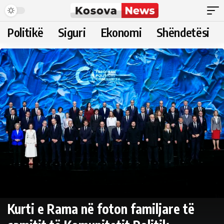
Politikë
Siguri
Ekonomi
Shëndetësi
Kurti e Rama në foton familjare të