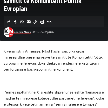
samitit të Komunitetit Politik
Evropian
Kosova News
12:06 -04/05/2026
Kryeministri i Armenisë, Nikol Pashinyan, u ka uruar
mirëseardhje pjesëmarrësve të samitit të Komunitetit Politik
Evropian në Jerevan, duke theksuar rëndësinë e këtij takimi
për forcimin e bashkëpunimit në kontinent.
Përmes njoftimit në X, ai është shprehur se është “kënaqësi e
madhe të mirëpresë kolegët dhe partnerët në Jerevan”, duke
e cilësuar kryeqytetin armen si “zemra rrahëse e Evropës”