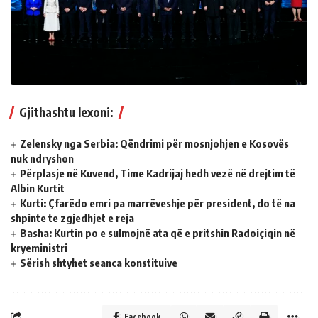
Gjithashtu lexoni:
Zelensky nga Serbia: Qëndrimi për mosnjohjen e Kosovës
nuk ndryshon
Përplasje në Kuvend, Time Kadrijaj hedh vezë në drejtim të
Albin Kurtit
Kurti: Çfarëdo emri pa marrëveshje për president, do të na
shpinte te zgjedhjet e reja
Basha: Kurtin po e sulmojnë ata që e pritshin Radoiçiqin në
kryeministri
Sërish shtyhet seanca konstituive
Facebook