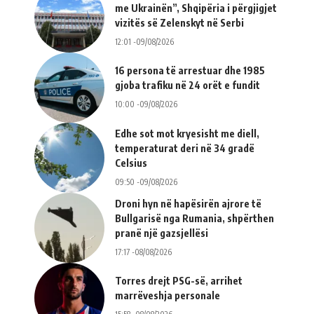
me Ukrainën”, Shqipëria i përgjigjet
vizitës së Zelenskyt në Serbi
12:01 -09/08/2026
16 persona të arrestuar dhe 1985
gjoba trafiku në 24 orët e fundit
10:00 -09/08/2026
Edhe sot mot kryesisht me diell,
temperaturat deri në 34 gradë
Celsius
09:50 -09/08/2026
Droni hyn në hapësirën ajrore të
Bullgarisë nga Rumania, shpërthen
pranë një gazsjellësi
17:17 -08/08/2026
Torres drejt PSG-së, arrihet
marrëveshja personale