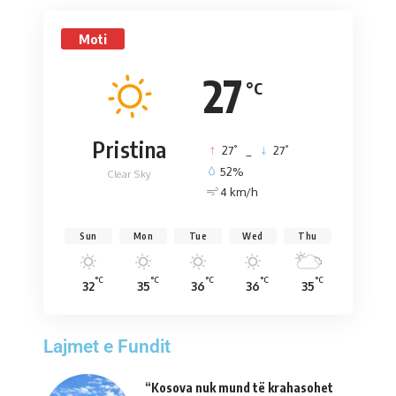
Moti
27
°C
Pristina
°
°
27
_
27
52%
Clear Sky
4 km/h
Sun
Mon
Tue
Wed
Thu
°C
°C
°C
°C
°C
32
35
36
36
35
Lajmet e Fundit
“Kosova nuk mund të krahasohet