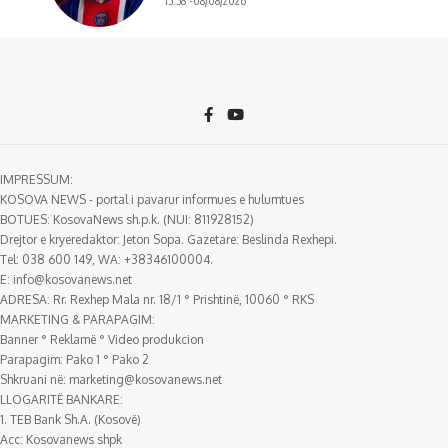
15:58 -08/08/2026
IMPRESSUM:
KOSOVA NEWS - portal i pavarur informues e hulumtues
BOTUES: KosovaNews sh.p.k. (NUI: 811928152)
Drejtor e kryeredaktor: Jeton Sopa. Gazetare: Beslinda Rexhepi.
Tel: 038 600 149, WA: +38346100004.
E:
info@kosovanews.net
ADRESA: Rr. Rexhep Mala nr. 18/1 ° Prishtinë, 10060 ° RKS
MARKETING & PARAPAGIM:
Banner ° Reklamë ° Video produkcion
Parapagim: Pako 1 ° Pako 2
Shkruani në:
marketing@kosovanews.net
LLOGARITË BANKARE:
1. TEB Bank Sh.A. (Kosovë)
Acc: Kosovanews shpk