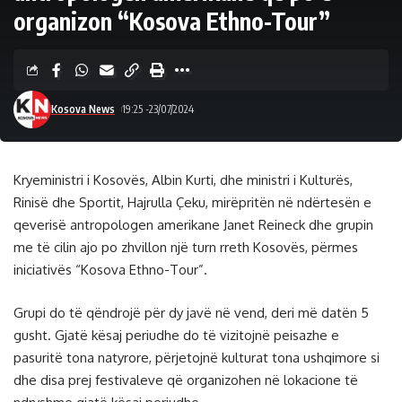
organizon “Kosova Ethno-Tour”
Kosova News
19:25 -23/07/2024
Kryeministri i Kosovës, Albin Kurti, dhe ministri i Kulturës,
Rinisë dhe Sportit, Hajrulla Çeku, mirëpritën në ndërtesën e
qeverisë antropologen amerikane Janet Reineck dhe grupin
me të cilin ajo po zhvillon një turn rreth Kosovës, përmes
iniciativës “Kosova Ethno-Tour”.
Grupi do të qëndrojë për dy javë në vend, deri më datën 5
gusht. Gjatë kësaj periudhe do të vizitojnë peisazhe e
pasuritë tona natyrore, përjetojnë kulturat tona ushqimore si
dhe disa prej festivaleve që organizohen në lokacione të