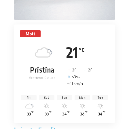
Moti
21
°C
Pristina
°
°
21
_
21
63%
Scattered Clouds
1 km/h
Fri
Sat
Sun
Mon
Tue
°C
°C
°C
°C
°C
33
33
34
36
34