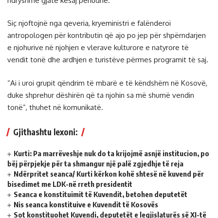
ndryshme gjatë kësaj periudhe.
Siç njoftojnë nga qeveria, kryeministri e falënderoi
antropologen për kontributin që ajo po jep për shpërndarjen
e njohurive në njohjen e vlerave kulturore e natyrore të
vendit tonë dhe ardhjen e turistëve përmes programit të saj.
“Ai i uroi grupit qëndrim të mbarë e të këndshëm në Kosovë,
duke shprehur dëshirën që ta njohin sa më shumë vendin
tonë”, thuhet në komunikatë.
Gjithashtu lexoni:
Kurti: Pa marrëveshje nuk do ta krijojmë asnjë institucion, po
bëj përpjekje për ta shmangur një palë zgjedhje të reja
Ndërpritet seanca/ Kurti kërkon kohë shtesë në kuvend për
bisedimet me LDK-në rreth presidentit
Seanca e konstituimit të Kuvendit, betohen deputetët
Nis seanca konstituive e Kuvendit të Kosovës
Sot konstituohet Kuvendi, deputetët e legjislaturës së XI-të