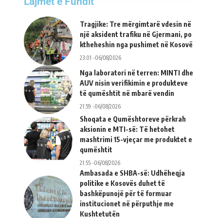
Lajmet e Fundit
Tragjike: Tre mërgimtarë vdesin në
një aksident trafiku në Gjermani, po
ktheheshin nga pushimet në Kosovë
23:01 -06/08/2026
Nga laboratori në terren: MINTI dhe
AUV nisin verifikimin e produkteve
të qumështit në mbarë vendin
21:59 -06/08/2026
Shoqata e Qumështoreve përkrah
aksionin e MTI-së: Të hetohet
mashtrimi 15-vjeçar me produktet e
qumështit
21:55 -06/08/2026
Ambasada e SHBA-së: Udhëheqja
politike e Kosovës duhet të
bashkëpunojë për të formuar
institucionet në përputhje me
Kushtetutën