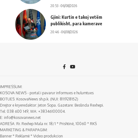
20:53 -06/08/2026
Gjini: Kurtin e takoj vetëm
publikisht, para kamerave
20:46 -06/08/2026
IMPRESSUM:
KOSOVA NEWS - portal i pavarur informues e hulumtues
BOTUES: KosovaNews sh.p.k. (NUI: 811928152)
Drejtor e kryeredaktor: Jeton Sopa. Gazetare: Beslinda Rexhepi.
Tel: 038 600 149, WA: +38346100004.
E:
info@kosovanews.net
ADRESA: Rr. Rexhep Mala nr. 18/1 ° Prishtinë, 10060 ° RKS
MARKETING & PARAPAGIM:
Banner ° Reklamë ° Video produkcion