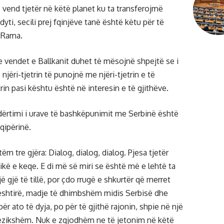
ë vend tjetër në këtë planet ku ta transferojmë
yti, secili prej fqinjëve tanë është këtu për të
 Rama.
 vendet e Ballkanit duhet të mësojnë shpejtë se i
njëri-tjetrin të punojnë me njëri-tjetrin e të
rin pasi kështu është në interesin e të gjithëve.
ndërtimi i urave të bashkëpunimit me Serbinë është
qipërinë.
m tre gjëra: Dialog, dialog, dialog. Pjesa tjetër
ikë e keqe. E di më së miri se është më e lehtë ta
ë gjë të tillë, por çdo rrugë e shkurtër që merret
vështirë, madje të dhimbshëm midis Serbisë dhe
r ato të dyja, po për të gjithë rajonin, shpie në një
rezikshëm. Nuk e zgjodhëm ne të jetonim në këtë