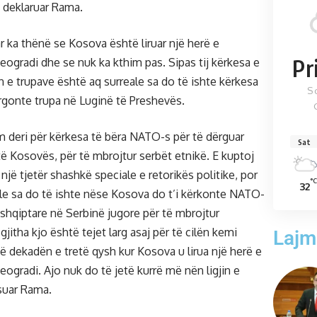
a deklaruar Rama.
r ka thënë se Kosova është liruar një herë e
Pr
ogradi dhe se nuk ka kthim pas. Sipas tij kërkesa e
n e trupave është aq surreale sa do të ishte kërkesa
S
gonte trupa në Luginë të Preshevës.
 deri për kërkesa të bëra NATO-s për të dërguar
Sat
të Kosovës, për të mbrojtur serbët etnikë. E kuptoj
një tjetër shashkë speciale e retorikës politike, por
°C
32
le sa do të ishte nëse Kosova do t’i kërkonte NATO-
 shqiptare në Serbinë jugore për të mbrojtur
gjitha kjo është tejet larg asaj për të cilën kemi
Lajm
ë dekadën e tretë qysh kur Kosova u lirua një herë e
ogradi. Ajo nuk do të jetë kurrë më nën ligjin e
suar Rama.