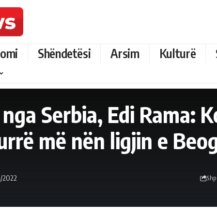
omi
Shëndetësi
Arsim
Kulturë
nga Serbia, Edi Rama: 
urrë më nën ligjin e Beo
12/2022
Shp