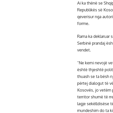
Ai ka thënë se Shqi
Republikës së Kosov
qeverisur nga autori
forme.
Rama ka deklaruar s
Serbinë prandaj ësh
vendet.
“Ne kemi nevojë vetë
është thjeshtë polit
thuash se ta bësh nj
përtej dialogut të 
Kosovës, jo vetëm pë
territor shumë të r
lagje sekëlldisëse 
mundeshim do ta kis