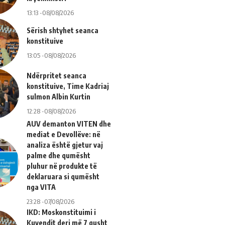
13:13 -08/08/2026
Sërish shtyhet seanca
konstituive
13:05 -08/08/2026
Ndërpritet seanca
konstituive, Time Kadriaj
sulmon Albin Kurtin
12:28 -08/08/2026
AUV demanton VITEN dhe
mediat e Devollëve: në
analiza është gjetur vaj
palme dhe qumësht
pluhur në produkte të
deklaruara si qumësht
nga VITA
23:28 -07/08/2026
IKD: Moskonstituimi i
Kuvendit deri më 7 gusht