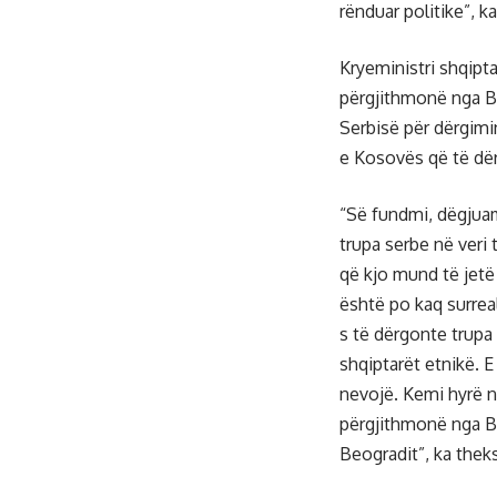
rënduar politike”, k
Kryeministri shqipta
përgjithmonë nga Be
Serbisë për dërgimi
e Kosovës që të dër
“Së fundmi, dëgjuam
trupa serbe në veri 
që kjo mund të jetë 
është po kaq surrea
s të dërgonte trupa
shqiptarët etnikë. E 
nevojë. Kemi hyrë n
përgjithmonë nga Be
Beogradit”, ka thek