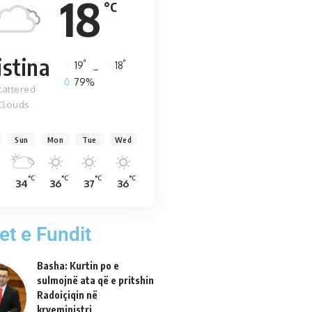
18
°C
istina
°
°
19
_
18
79%
cattered
Clouds
Sun
Mon
Tue
Wed
°C
°C
°C
°C
34
36
37
36
et e Fundit
Basha: Kurtin po e
sulmojnë ata që e pritshin
Radoiçiqin në
kryeministri