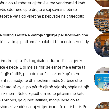
përia do të mbetet gjithnjë e me vendosmëri krah
ës çdo here që e drejta e saj sovrane për tu
tetet e veta do vihet në pikëpyetje në çfarëdolloj
e dialogu është e vetmja zgjidhje për Kosovën dhe
të e vetmja platformë ku duhet të orientohen të dy
m tre gjëra: Dialog, dialog, dialog. Pjesa tjetër
ikë e keqe. E di më së miri se është më e lehtë ta
ë gjë të tillë, por çdo rrugë e shkurtër që merret
vështirë, madje të dhimbshëm midis Serbisë dhe
r ato të dyja, po për të gjithë rajonin, shpie në një
rezikshëm. Nuk e zgjodhëm ne të jetonim në këtë
të Evropës, që quhet Ballkan, madje nëse do të
him zëvendësuar njëri-tjetrin me fqinj të tjerë. Por