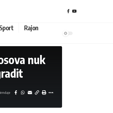
Sport
Rajon
Kosova nuk
gradit
ërndaje