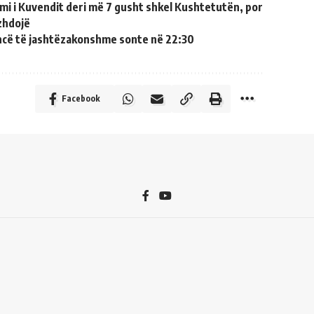
mi i Kuvendit deri më 7 gusht shkel Kushtetutën, por
zhdojë
ncë të jashtëzakonshme sonte në 22:30
Facebook