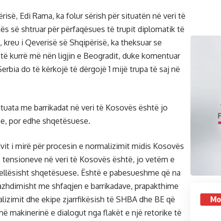
ërisë, Edi Rama, ka folur sërish për situatën në veri të
ës së shtruar për përfaqësues të trupit diplomatik të
, kreu i Qeverisë së Shqipërisë, ka theksuar se
të kurrë më nën ligjin e Beogradit, duke komentuar
erbia do të kërkojë të dërgojë 1 mijë trupa të saj në
tuata me barrikadat në veri të Kosovës është jo
e, por edhe shqetësuese.
vit i mirë për procesin e normalizimit midis Kosovës
 e tensioneve në veri të Kosovës është, jo vetëm e
ellësisht shqetësuese. Është e pabesueshme që na
azhdimisht me shfaqjen e barrikadave, prapakthime
Mo
lizimit dhe ekipe zjarrfikësish të SHBA dhe BE që
ë makinerinë e dialogut nga flakët e një retorike të