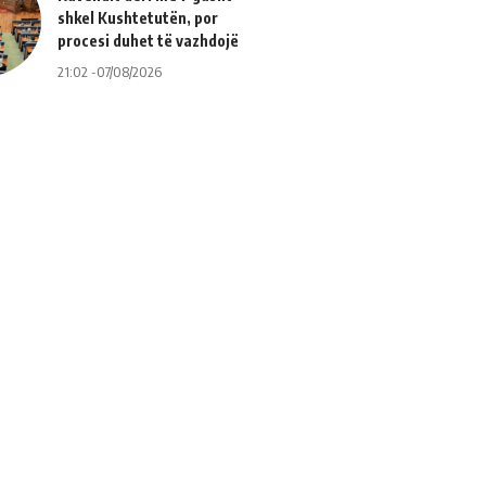
shkel Kushtetutën, por
procesi duhet të vazhdojë
21:02 -07/08/2026