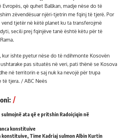
të Evropës, që quhet Ballkan, madje nëse do të
him zëvendësuar njëri-tjetrin me fqinj të tjerë. Por
ë vend tjetër në këtë planet ku ta transferojmë
yti, secili prej fqinjëve tanë është këtu për të
 Rama.
, kur ishte pyetur nëse do të ndihmonte Kosovën
 ushtarake pas situatës në veri, pati thënë se Kosova
he në territorin e saj nuk ka nevojë për trupa
e të tjera. / ABC Neës
oni:
 sulmojnë ata që e pritshin Radoiçiqin në
anca konstituive
 konstituive, Time Kadriaj sulmon Albin Kurtin