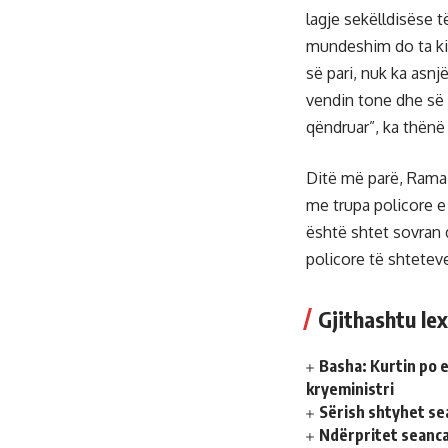
lagje sekëlldisëse 
mundeshim do ta kis
së pari, nuk ka asnj
vendin tone dhe së d
qëndruar”, ka thënë
Ditë më parë, Rama
me trupa policore e
është shtet sovran d
policore të shtetev
Gjithashtu lex
Basha: Kurtin po e
kryeministri
Sërish shtyhet se
Ndërpritet seanca