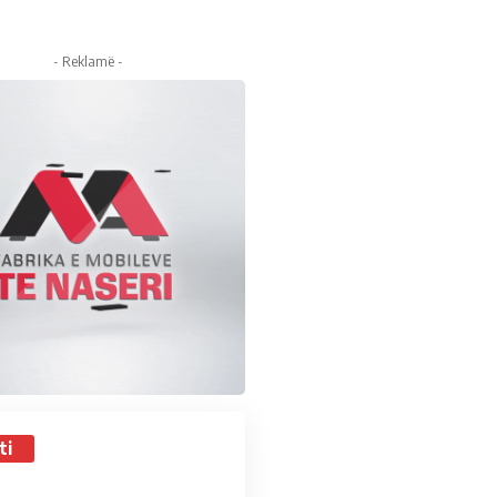
- Reklamë -
ti