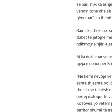
së pari, nuk ka asnj
vendin tone dhe së d
qëndruar”, ka thënë
Rama ka theksuar se
duhet të jetojnë me 
ndihmojnë njëri-tjet
Ai ka deklaruar se 
gjëja e duhur për Sh
“Ne kemi nevojë vetë
është thjeshtë polit
thuash se ta bësh nj
përtej dialogut të 
Kosovës, jo vetëm pë
territor shumë të r