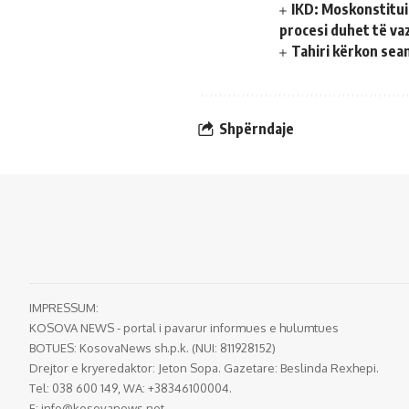
IKD: Moskonstitui
procesi duhet të va
Tahiri kërkon sea
Shpërndaje
IMPRESSUM:
KOSOVA NEWS - portal i pavarur informues e hulumtues
BOTUES: KosovaNews sh.p.k. (NUI: 811928152)
Drejtor e kryeredaktor: Jeton Sopa. Gazetare: Beslinda Rexhepi.
Tel: 038 600 149, WA: +38346100004.
E:
info@kosovanews.net