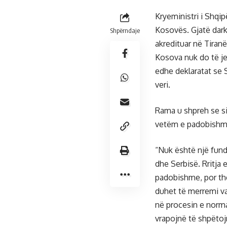
Kryeministri i Shqip
Kosovës. Gjatë dark
Shpërndaje
akredituar në Tiranë
Kosova nuk do të je
edhe deklaratat se S
veri.
Rama u shpreh se si
vetëm e padobishm
“Nuk është një fund
dhe Serbisë. Rritja
padobishme, por th
duhet të merremi v
në procesin e norma
vrapojnë të shpëtojn