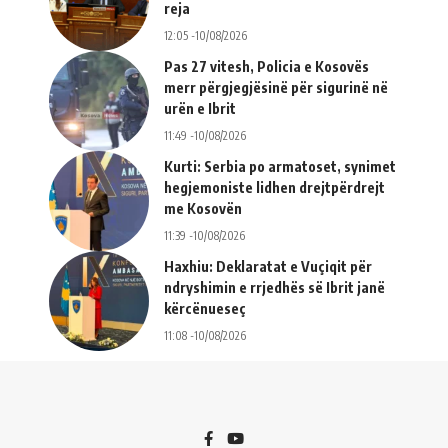
reja
12:05 -10/08/2026
Pas 27 vitesh, Policia e Kosovës
merr përgjegjësinë për sigurinë në
urën e Ibrit
11:49 -10/08/2026
Kurti: Serbia po armatoset, synimet
hegjemoniste lidhen drejtpërdrejt
me Kosovën
11:39 -10/08/2026
Haxhiu: Deklaratat e Vuçiqit për
ndryshimin e rrjedhës së Ibrit janë
kërcënueseç
11:08 -10/08/2026