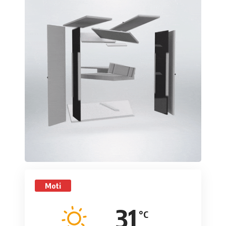
Moti
31
°C