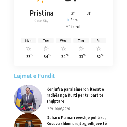
Pristina
°
°
31
_
31
35%
Clear Sky
1 km/h
Mon
Tue
Wed
Thu
Fri
°C
°C
°C
°C
°C
33
34
34
33
32
Lajmet e Fundit
Konjufca paralajmëron ftesat e
radhës nga Kurti për tri partitë
shqiptare
12:39 -10/08/2026
Dehari: Pa marrëveshje politike,
Kosova shkon drejt zgjedhjeve të