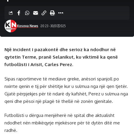
Kosova News
20:23 -30/07/2025
Një incident i pazakontë dhe serioz ka ndodhur në
qytetin Terme, pranë Selanikut, ku viktimë ka qenë
futbollisti i Arisit, Carles Perez.
Sipas raportimeve të mediave greke, anësori spanjoll po
nxirrte qenin e tij për shëtitje kur u sulmua nga një qen tjetër.
Gjatë përpjekjes për të ndarë dy kafshët, Perez u sulmua nga
qeni dhe pësoi një plagë të thellë në zonën gjenitale.
Futbollisti u dërgua menjëherë në spital dhe aktualisht
ndodhet nën mbikëqyrje mjekësore për të dytën ditë me
radhë.