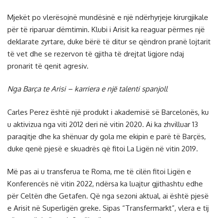
Mjekët po vlerësojnë mundësinë e një ndërhyrjeje kirurgjikale
për të riparuar dëmtimin. Klubi i Arisit ka reaguar përmes një
deklarate zyrtare, duke bërë të ditur se qëndron pranë lojtarit
të vet dhe se rezervon të gjitha të drejtat ligjore ndaj
pronarit të qenit agresiv.
Nga Barça te Arisi – karriera e një talenti spanjoll
Carles Perez është një produkt i akademisë së Barcelonës, ku
u aktivizua nga viti 2012 deri në vitin 2020. Ai ka zhvilluar 13
paraqitje dhe ka shënuar dy gola me ekipin e parë të Barçës,
duke qenë pjesë e skuadrës që fitoi La Ligën në vitin 2019.
Më pas ai u transferua te Roma, me të cilën fitoi Ligën e
Konferencës në vitin 2022, ndërsa ka luajtur gjithashtu edhe
për Celtën dhe Getafen. Që nga sezoni aktual, ai është pjesë
e Arisit në Superligën greke. Sipas “Transfermarkt”, vlera e tij