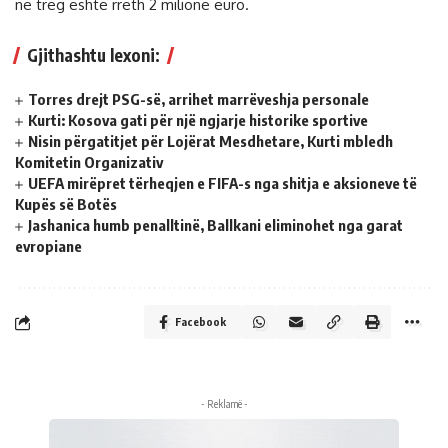
në treg është rreth 2 milionë euro.
Gjithashtu lexoni:
Torres drejt PSG-së, arrihet marrëveshja personale
Kurti: Kosova gati për një ngjarje historike sportive
Nisin përgatitjet për Lojërat Mesdhetare, Kurti mbledh
Komitetin Organizativ
UEFA mirëpret tërheqjen e FIFA-s nga shitja e aksioneve të
Kupës së Botës
Jashanica humb penalltinë, Ballkani eliminohet nga garat
evropiane
Facebook
- Reklamë -