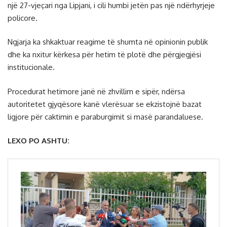
një 27-vjeçari nga Lipjani, i cili humbi jetën pas një ndërhyrjeje
policore.
Ngjarja ka shkaktuar reagime të shumta në opinionin publik
dhe ka nxitur kërkesa për hetim të plotë dhe përgjegjësi
institucionale.
Procedurat hetimore janë në zhvillim e sipër, ndërsa
autoritetet gjyqësore kanë vlerësuar se ekzistojnë bazat
ligjore për caktimin e paraburgimit si masë parandaluese.
LEXO PO ASHTU: