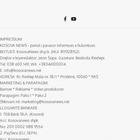
IMPRESSUM:
KOSOVA NEWS - portal i pavarur informues e hulumtues
BOTUES: KosovaNews sh.p.k. (NUI: 811928152)
Drejtor e kryeredaktor: Jeton Sopa. Gazetare: Beslinda Rexhepi.
Tel: 038 600 149, WA: +38346100004.
E:
info@kosovanews.net
ADRESA: Rr. Rexhep Mala nr. 18/1 ° Prishtinë, 10060 ° RKS
MARKETING & PARAPAGIM:
Banner ° Reklamë ° Video produkcion
Parapagim: Pako 1 ° Pako 2
Shkruani në:
marketing@kosovanews.net
LLOGARITË BANKARE:
1. TEB Bank Sh.A. (Kosovë)
Acc: Kosovanews shpk
No: 2011 0002 1188 9556
2. PaySera (EU, SEPA)
Acc: Kosovanews