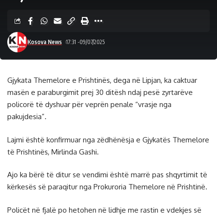
Kosova News
17:31 -09/07/2025
Gjykata Themelore e Prishtinës, dega në Lipjan, ka caktuar
masën e paraburgimit prej 30 ditësh ndaj pesë zyrtarëve
policorë të dyshuar për veprën penale “vrasje nga
pakujdesia”.
Lajmi është konfirmuar nga zëdhënësja e Gjykatës Themelore
të Prishtinës, Mirlinda Gashi.
Ajo ka bërë të ditur se vendimi është marrë pas shqyrtimit të
kërkesës së paraqitur nga Prokuroria Themelore në Prishtinë.
Policët në fjalë po hetohen në lidhje me rastin e vdekjes së