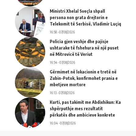
Ministri Xhelal Sveçla shpall
persona non grata drejtorin e
Telekomit të Serbisë, Vladimir Luçiq
16:58 -07/08/2026
Policia gjen veshje dhe pajisje
ushtarake të fshehura në një puset
në Mitrovicë të Veriut
16:54 -07/08/2026
Gërmimet në lokacionin e tretë në
Zubin-Potok, konfirmohet prania e
mbetjeve mortore
16:13 -07/08/2026
Kurti, pas takimit me Abdixhikun: Ka
shpërputhje mes rezultatit
përkatës dhe ambicieve konkrete
16:04 -07/08/2026