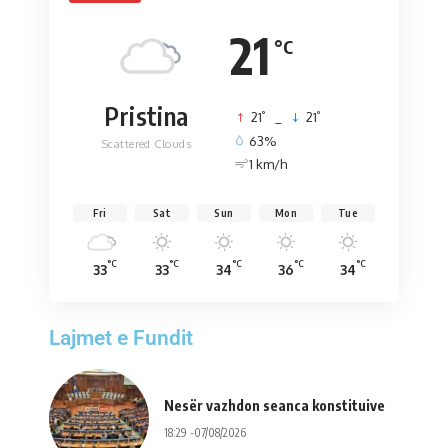
21
°C
Pristina
°
°
21
_
21
63%
Scattered Clouds
1 km/h
Fri
Sat
Sun
Mon
Tue
°C
°C
°C
°C
°C
33
33
34
36
34
Lajmet e Fundit
Nesër vazhdon seanca konstituive
18:29 -07/08/2026