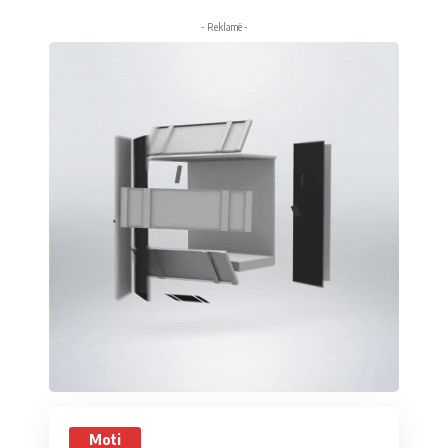
- Reklamë -
Moti