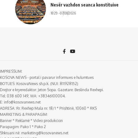
Nesër vazhdon seanca konstituive
18:29 -07/08/2026
IMPRESSUM:
KOSOVA NEWS - portal i pavarur informues e hulumtues
BOTUES: KosovaNews sh.p.k. (NUI: 811928152)
Drejtor e kryeredaktor: Jeton Sopa. Gazetare: Beslinda Rexhepi.
Tel: 038 600 149, WA: +38346100004.
E:
info@kosovanews.net
ADRESA: Rr. Rexhep Mala nr. 18/1 ° Prishtinë, 10060 ° RKS
MARKETING & PARAPAGIM:
Banner ° Reklamë ° Video produkcion
Parapagim: Pako 1 ° Pako 2
Shkruani në:
marketing@kosovanews.net