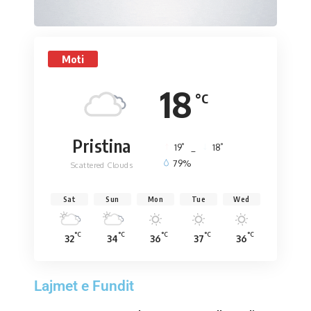
Moti
18
°C
Pristina
°
°
19
_
18
79%
Scattered Clouds
Sat
Sun
Mon
Tue
Wed
°C
°C
°C
°C
°C
32
34
36
37
36
Lajmet e Fundit