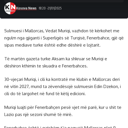
Kosova News
18:20 -21/01/2025
Sulmuesi i Mallorcas, Vedat Muriqi, vazhdon të kërkohet me
ngulm nga gjiganti i Superligës së Turqisë, Fenerbahce, gjë që
sipas mediave turke është edhe dëshirë e lojtarit.
Të martën gazeta turke Aksam ka shkruar se Muriqi e
dëshiron kthimin te skuadra e Fenerbahces.
30-vjeçari Muriqi, i cili ka kontratë me klubin e Mallorcas deri
në vitin 2027, mund ta zëvendësojë sulmuesin Edin Dzekon, i
cili do të largohet në fund të këtij edicioni.
Muriqi luajti për Fenerbahçen pesë vjet më parë, kur u shit te
Lazio pas një sezoni shumë të mirë.
Fenerbahce është i gatshëm t’ia paguajë Mallorcas plot 9