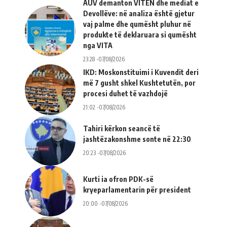
AUV demanton VITEN dhe mediat e
Devollëve: në analiza është gjetur
vaj palme dhe qumësht pluhur në
produkte të deklaruara si qumësht
nga VITA
23:28 -07/08/2026
IKD: Moskonstituimi i Kuvendit deri
më 7 gusht shkel Kushtetutën, por
procesi duhet të vazhdojë
21:02 -07/08/2026
Tahiri kërkon seancë të
jashtëzakonshme sonte në 22:30
20:23 -07/08/2026
Kurti ia ofron PDK-së
kryeparlamentarin për president
20:00 -07/08/2026