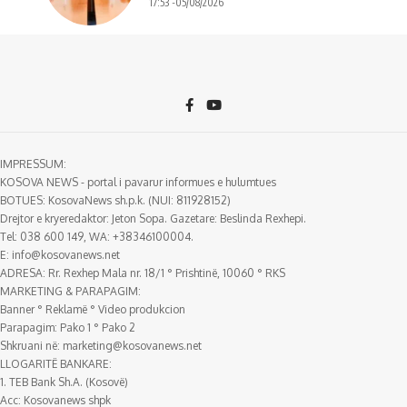
17:53 -05/08/2026
IMPRESSUM:
KOSOVA NEWS - portal i pavarur informues e hulumtues
BOTUES: KosovaNews sh.p.k. (NUI: 811928152)
Drejtor e kryeredaktor: Jeton Sopa. Gazetare: Beslinda Rexhepi.
Tel: 038 600 149, WA: +38346100004.
E:
info@kosovanews.net
ADRESA: Rr. Rexhep Mala nr. 18/1 ° Prishtinë, 10060 ° RKS
MARKETING & PARAPAGIM:
Banner ° Reklamë ° Video produkcion
Parapagim: Pako 1 ° Pako 2
Shkruani në:
marketing@kosovanews.net
LLOGARITË BANKARE:
1. TEB Bank Sh.A. (Kosovë)
Acc: Kosovanews shpk