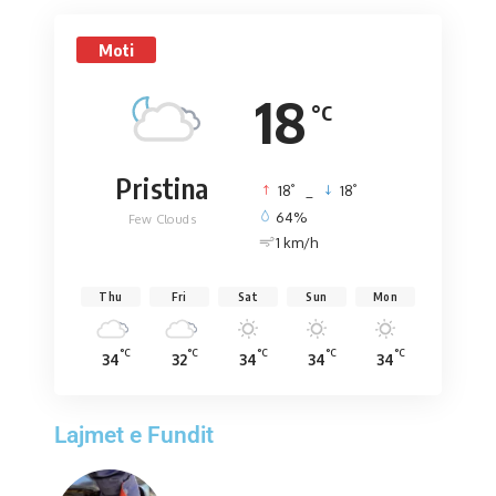
Moti
18
°C
Pristina
°
°
18
_
18
64%
Few Clouds
1 km/h
Thu
Fri
Sat
Sun
Mon
°C
°C
°C
°C
°C
34
32
34
34
34
Lajmet e Fundit