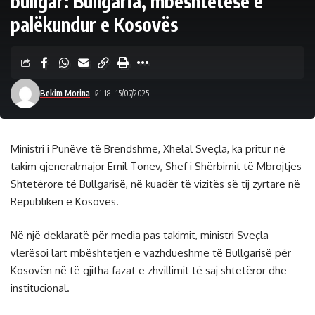
bullgar: Bullgaria, mbështetëse e
palëkundur e Kosovës
Bekim Morina
21:18 -15/07/2025
Ministri i Punëve të Brendshme, Xhelal Sveçla, ka pritur në
takim gjeneralmajor Emil Tonev, Shef i Shërbimit të Mbrojtjes
Shtetërore të Bullgarisë, në kuadër të vizitës së tij zyrtare në
Republikën e Kosovës.
Në një deklaratë për media pas takimit, ministri Sveçla
vlerësoi lart mbështetjen e vazhdueshme të Bullgarisë për
Kosovën në të gjitha fazat e zhvillimit të saj shtetëror dhe
institucional.