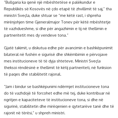
“Bullgaria ka qenë një mbështetëse e palëkundur e
Republikës së Kosovës në çdo etapë të zhvillimit të saj,” tha
ministri Sveçla, duke shtuar se “me këtë rast, i shpreha
mirënjohjen time Gjeneralmajor Tonev për këtë mbështetje
të vazhdueshme, si dhe për angazhimin e tij në thellimin e
partneritetit mes dy vendeve tona.”
Gjatë takimit, u diskutua edhe për avancimin e bashkëpunimit
bilateral në fushën e sigurisë dhe shkëmbimin e përvojave
mes institucioneve të të dyja shteteve. Ministri Sveçla
theksoi rëndësinë e thellimit të këtij partneriteti, në funksion
të paqes dhe stabilitetit rajonal.
“Jam i bindur se bashkëpunimi ndërmjet institucioneve tona
do të vazhdojë të forcohet edhe më tej, duke kontribuar në
ngritjen e kapaciteteve të institucioneve tona, si dhe në
sigurinë, stabilitetin dhe mirëqenien e qytetarëve tanë dhe të
rajonit në tërësi,” u shpreh ministri.