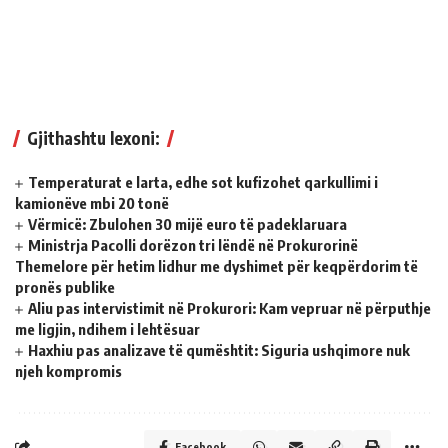
Gjithashtu lexoni:
Temperaturat e larta, edhe sot kufizohet qarkullimi i
kamionëve mbi 20 tonë
Vërmicë: Zbulohen 30 mijë euro të padeklaruara
Ministrja Pacolli dorëzon tri lëndë në Prokurorinë
Themelore për hetim lidhur me dyshimet për keqpërdorim të
pronës publike
Aliu pas intervistimit në Prokurori: Kam vepruar në përputhje
me ligjin, ndihem i lehtësuar
Haxhiu pas analizave të qumështit: Siguria ushqimore nuk
njeh kompromis
Facebook