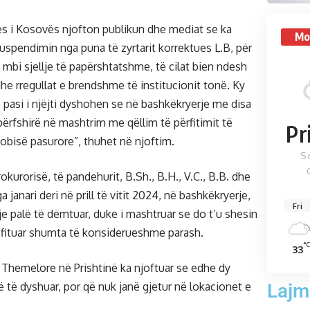
s i Kosovës njofton publikun dhe mediat se ka
Mo
uspendimin nga puna të zyrtarit korrektues L.B, për
mbi sjellje të papërshtatshme, të cilat bien ndesh
he rregullat e brendshme të institucionit tonë. Ky
pasi i njëjti dyshohen se në bashkëkryerje me disa
përfshirë në mashtrim me qëllim të përfitimit të
Pr
obisë pasurore”, thuhet në njoftim.
S
rokurorisë, të pandehurit, B.Sh., B.H., V.C., B.B. dhe
 janari deri në prill të vitit 2024, në bashkëkryerje,
Fri
je palë të dëmtuar, duke i mashtruar se do t’u shesin
 fituar shumta të konsiderueshme parash.
°
33
 Themelore në Prishtinë ka njoftuar se edhe dy
Lajm
ë të dyshuar, por që nuk janë gjetur në lokacionet e