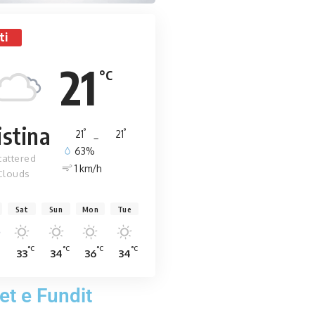
ti
21
°C
istina
°
°
21
_
21
63%
cattered
1 km/h
Clouds
Sat
Sun
Mon
Tue
C
°C
°C
°C
°C
33
34
36
34
et e Fundit