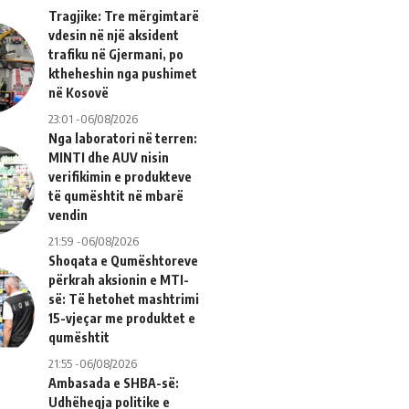
Tragjike: Tre mërgimtarë
vdesin në një aksident
trafiku në Gjermani, po
ktheheshin nga pushimet
në Kosovë
23:01 -06/08/2026
Nga laboratori në terren:
MINTI dhe AUV nisin
verifikimin e produkteve
të qumështit në mbarë
vendin
21:59 -06/08/2026
Shoqata e Qumështoreve
përkrah aksionin e MTI-
së: Të hetohet mashtrimi
15-vjeçar me produktet e
qumështit
21:55 -06/08/2026
Ambasada e SHBA-së:
Udhëheqja politike e