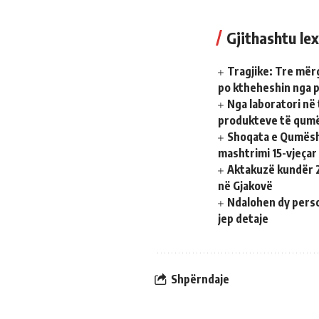
Gjithashtu lex
Tragjike: Tre mër
po ktheheshin nga 
Nga laboratori në 
produkteve të qumë
Shoqata e Qumësh
mashtrimi 15-vjeça
Aktakuzë kundër 2
në Gjakovë
Ndalohen dy person
jep detaje
Shpërndaje