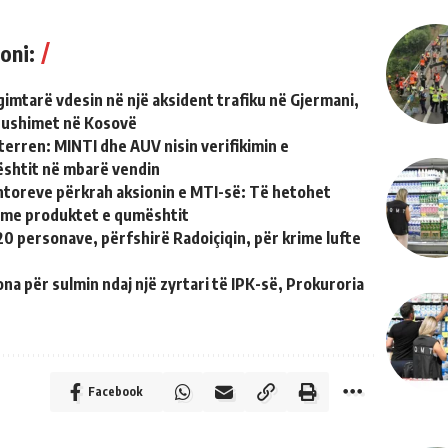
oni:
gimtarë vdesin në një aksident trafiku në Gjermani,
pushimet në Kosovë
terren: MINTI dhe AUV nisin verifikimin e
shtit në mbarë vendin
toreve përkrah aksionin e MTI-së: Të hetohet
r me produktet e qumështit
0 personave, përfshirë Radoiçiqin, për krime lufte
a për sulmin ndaj një zyrtari të IPK-së, Prokuroria
Facebook