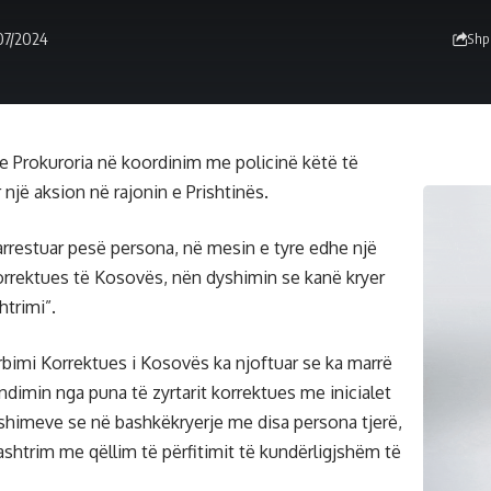
/07/2024
Shp
e Prokuroria në koordinim me policinë këtë të
 një aksion në rajonin e Prishtinës.
 arrestuar pesë persona, në mesin e tyre edhe një
Korrektues të Kosovës, nën dyshimin se kanë kryer
trimi”.
bimi Korrektues i Kosovës ka njoftuar se ka marrë
dimin nga puna të zyrtarit korrektues me inicialet
yshimeve se në bashkëkryerje me disa persona tjerë,
ashtrim me qëllim të përfitimit të kundërligjshëm të