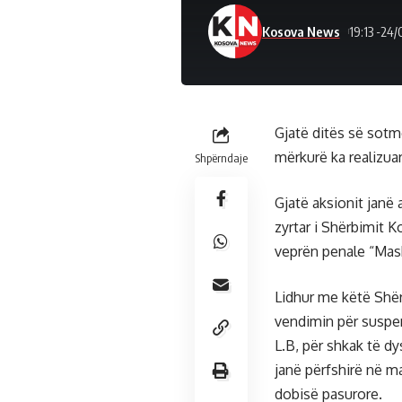
Kosova News
19:13 -24
Gjatë ditës së sotm
mërkurë ka realizuar
Shpërndaje
Gjatë aksionit janë
zyrtar i Shërbimit 
veprën penale “Mash
Lidhur me këtë Shër
vendimin për suspen
L.B, për shkak të d
janë përfshirë në m
dobisë pasurore.