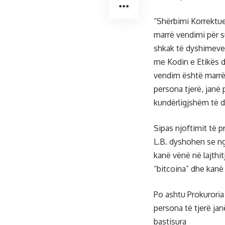
“Shërbimi Korrektue
marrë vendimi për s
shkak të dyshimeve 
me Kodin e Etikës d
vendim është marrë 
persona tjerë, janë 
kundërligjshëm të d
Sipas njoftimit të p
L.B. dyshohen se nga
kanë vënë në lajthit
“bitcoina” dhe kanë
Po ashtu Prokuroria
persona të tjerë jan
bastisura