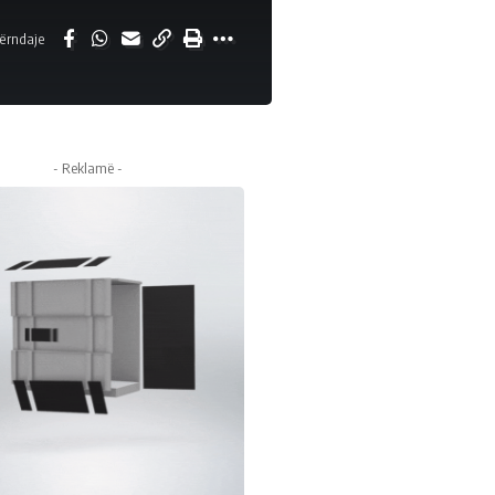
ërndaje
- Reklamë -