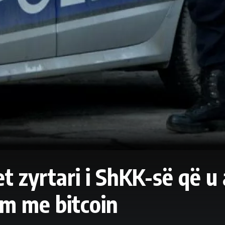
 zyrtari i ShKK-së që u 
m me bitcoin