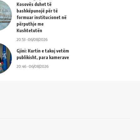
Kosovës duhet të
bashkëpunojë për të
formuar institucionet në
përputhje me
Kushtetutën
20:53 -06/08/2026
Gjini: Kurtin e takoj vetëm
publikisht, para kamerave
20:46 -06/08/2026