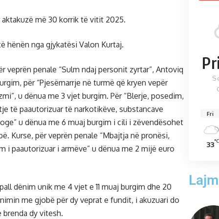
r aktakuzë më 30 korrik të vitit 2025.
të hënën nga gjykatësi Valon Kurtaj.
Pr
ër veprën penale “Sulm ndaj personit zyrtar”, Antoviq
S
urgim, për “Pjesëmarrje në turmë që kryen vepër
zmi”, u dënua me 3 vjet burgim. Për “Blerje, posedim,
tje të paautorizuar të narkotikëve, substancave
Fri
oge” u dënua me 6 muaj burgim i cili i zëvendësohet
bë. Kurse, për veprën penale “Mbajtja në pronësi,
°
33
m i paautorizuar i armëve” u dënua me 2 mijë euro
Lajm
hpall dënim unik me 4 vjet e 11 muaj burgim dhe 20
nimin me gjobë për dy veprat e fundit, i akuzuari do
 brenda dy vitesh.