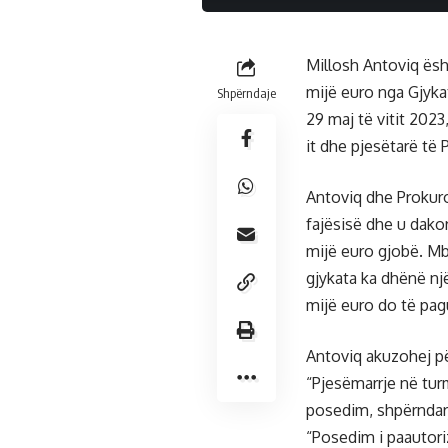
Millosh Antoviq ësh
mijë euro nga Gjyka
Shpërndaje
29 maj të vitit 2023
it dhe pjesëtarë të
Antoviq dhe Prokuro
fajësisë dhe u dako
mijë euro gjobë. Mb
gjykata ka dhënë një
mijë euro do të pa
Antoviq akuzohej për
“Pjesëmarrje në tur
posedim, shpërndarj
“Posedim i paautori