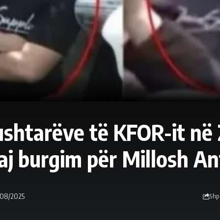
ushtarëve të KFOR-it në
uaj burgim për Millosh An
/08/2025
Shp