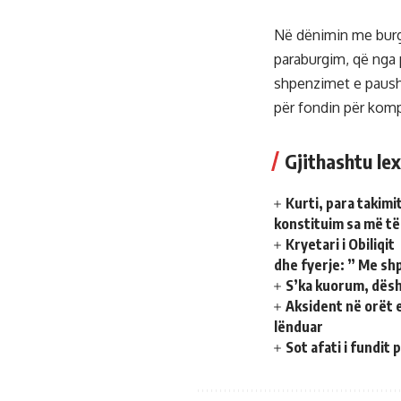
Në dënimin me burgi
paraburgim, që nga pri
shpenzimet e pausha
për fondin për komp
Gjithashtu lex
Kurti, para takimi
konstituim sa më të
Kryetari i Obiliqi
dhe fyerje: ” Me shp
S’ka kuorum, dësh
Aksident në orët e
lënduar
Sot afati i fundit