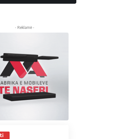
- Reklamë -
ti