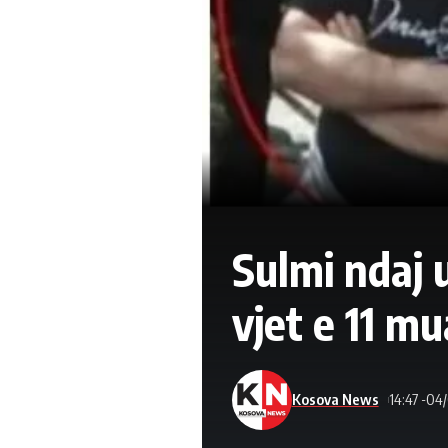
Sulmi ndaj 
vjet e 11 m
Kosova News
14:47 -04