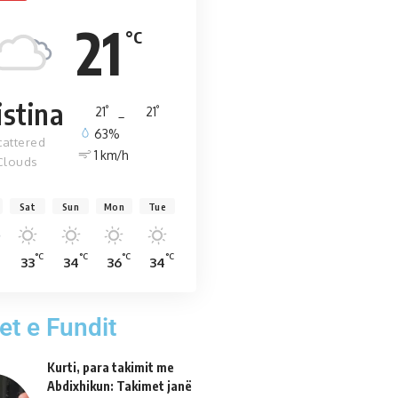
21
°C
istina
°
°
21
_
21
63%
cattered
1 km/h
Clouds
Sat
Sun
Mon
Tue
C
°C
°C
°C
°C
33
34
36
34
et e Fundit
Kurti, para takimit me
Abdixhikun: Takimet janë