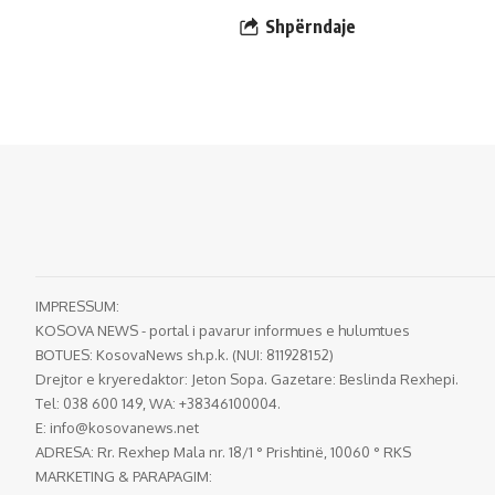
Shpërndaje
IMPRESSUM:
KOSOVA NEWS - portal i pavarur informues e hulumtues
BOTUES: KosovaNews sh.p.k. (NUI: 811928152)
Drejtor e kryeredaktor: Jeton Sopa. Gazetare: Beslinda Rexhepi.
Tel: 038 600 149, WA: +38346100004.
E:
info@kosovanews.net
ADRESA: Rr. Rexhep Mala nr. 18/1 ° Prishtinë, 10060 ° RKS
MARKETING & PARAPAGIM: