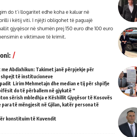
m do t’i llogaritet edhe koha e kaluar në
lli i këtij viti. I njëjti obligohet të paguajë
llit gjyqësor në shumën prej 150 euro dhe 100 euro
ensimin e viktimave të krimit.
oni:
t me Abdixhikun: Takimet janë përpjekje për
 shpejt të institucioneve
t padit Lirim Mehmetajn dhe median e tij për shpifje
ifësit do të përballem në gjykatë “
ton sërish mbledhja e Këshillit Gjyqësor të Kosovës
 para të mëngjesit në Gjilan, katër persona të
 për konstituim të Kuvendit