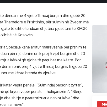
të dënuar me 4 vjet e 11 muaj burgim dhe gjobë 20
ta Themelore e Prishtinës, për sulmin në Zveçan më
, gjatë të cilit u lënduan dhjetëra pjesëtarë të KFOR-
 Policisë së Kosovës.
ria Speciale kanë arritur marrëveshje për pranim të
rduan për një dënim unik prej 5 vjet burgim dhe 20
rojtja kërkoi që gjoba të paguhet me këste. Por,
 dënim unik prej 4 vjet e 11 muaj burgim. E gjoba 20
guhet me këste brenda dy vjetëve.
 katër vepra penale: “Sulm ndaj personit zyrtar”,
më që kryen vepër penale – huliganizëm”, “Blerje,
e dhe shitje e paautorizuar e narkotikëve” dhe
Mo
zuar i armëve”.