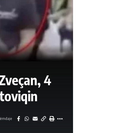
 Zveçan, 4
toviqin
ërndaje