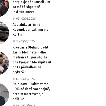
përpjekje për konstituim
sa më të shpejt të
institucioneve
14:05 -07/08/2026
Abdixhiku arrin në
Kuvend, për takimin me
Kurtin
13:52 -07/08/2026
Kryetari i Obiliqit padit
Lirim Mehmetajn dhe
median e tij për shpifje
dhe fyerje: ” Me shpifësit
do të përballem në
gjykatë “
13:16 -07/08/2026
Bajqinovci: Takimet me
LDK-në do të vazhdojnë,
presim marrëveshje
politike
12:58 -07/08/2026