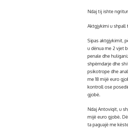
Ndaj tij ishte ngritu
Aktgjykimi u shpall 
Sipas aktgjykimit, p
u dënua me 2 vjet b
penale dhe huligani
shpërndarje dhe shi
psikotrope dhe anal
me 18 mijë euro gjo
kontroll ose posedi
gjobë.
Ndaj Antoviqit, u s
mijë euro gjobë. Dë
ta paguajë me këste