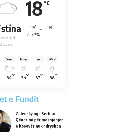
18
°C
istina
°
°
19
_
18
79%
cattered
Clouds
Sun
Mon
Tue
Wed
°C
°C
°C
°C
34
36
37
36
et e Fundit
Zelensky nga Serbia:
Qëndrimi për mosnjohjen
e Kosovës nuk ndryshon