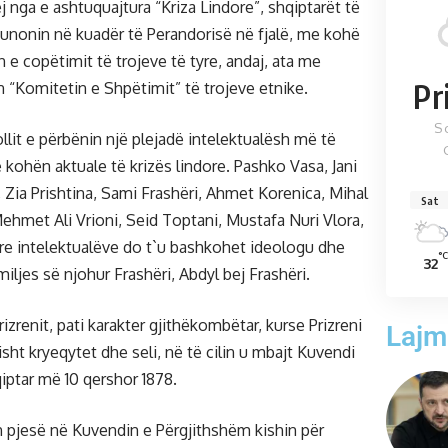
j nga e ashtuquajtura “Kriza Lindore”, shqiptarët të
punonin në kuadër të Perandorisë në fjalë, me kohë
n e copëtimit të trojeve të tyre, andaj, ata me
Pr
 “Komitetin e Shpëtimit” të trojeve etnike.
S
lit e përbënin një plejadë intelektualësh më të
 kohën aktuale të krizës lindore. Pashko Vasa, Jani
, Zia Prishtina, Sami Frashëri, Ahmet Korenica, Mihal
Sat
 Mehmet Ali Vrioni, Seid Toptani, Mustafa Nuri Vlora,
yre intelektualëve do t`u bashkohet ideologu dhe
°C
32
amiljes së njohur Frashëri, Abdyl bej Frashëri.
rizrenit, pati karakter gjithëkombëtar, kurse Prizreni
Lajm
sht kryeqytet dhe seli, në të cilin u mbajt Kuvendi
ptar më 10 qershor 1878.
 pjesë në Kuvendin e Përgjithshëm kishin për