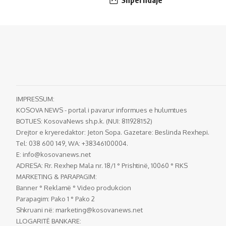
IMPRESSUM:
KOSOVA NEWS - portal i pavarur informues e hulumtues
BOTUES: KosovaNews sh.p.k. (NUI: 811928152)
Drejtor e kryeredaktor: Jeton Sopa. Gazetare: Beslinda Rexhepi.
Tel: 038 600 149, WA: +38346100004.
E:
info@kosovanews.net
ADRESA: Rr. Rexhep Mala nr. 18/1 ° Prishtinë, 10060 ° RKS
MARKETING & PARAPAGIM:
Banner ° Reklamë ° Video produkcion
Parapagim: Pako 1 ° Pako 2
Shkruani në:
marketing@kosovanews.net
LLOGARITË BANKARE: