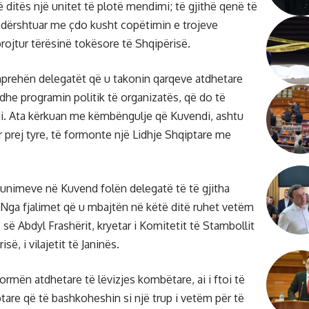
 ditës një unitet të plotë mendimi; të gjithë qenë të
ndërshtuar me çdo kusht copëtimin e trojeve
rojtur tërësinë tokësore të Shqipërisë.
prehën delegatët që u takonin qarqeve atdhetare
dhe programin politik të organizatës, që do të
. Ata kërkuan me këmbëngulje që Kuvendi, ashtu
r prej tyre, të formonte një Lidhje Shqiptare me
punimeve në Kuvend folën delegatë të të gjitha
 Nga fjalimet që u mbajtën në këtë ditë ruhet vetëm
s së Abdyl Frashërit, kryetar i Komitetit të Stambollit
së, i vilajetit të Janinës.
rmën atdhetare të lëvizjes kombëtare, ai i ftoi të
ptare që të bashkoheshin si një trup i vetëm për të