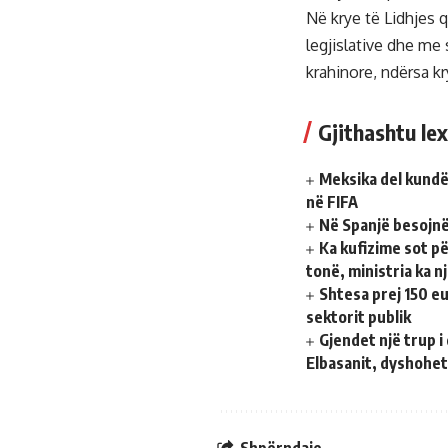
Në krye të Lidhjes 
legjislative dhe me s
krahinore, ndërsa kr
Gjithashtu lex
Meksika del kundë
në FIFA
Në Spanjë besojnë
Ka kufizime sot p
tonë, ministria ka 
Shtesa prej 150 e
sektorit publik
Gjendet një trup 
Elbasanit, dyshohet 
Shpërndaje