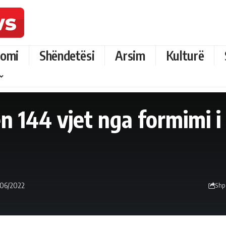
omi
Shëndetësi
Arsim
Kulturë
 144 vjet nga formimi i 
/06/2022
Shp