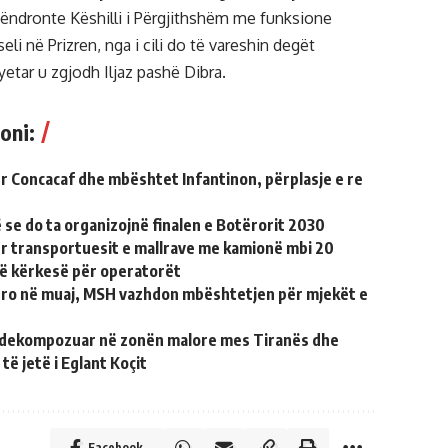
qëndronte Këshilli i Përgjithshëm me funksione
eli në Prizren, nga i cili do të vareshin degët
yetar u zgjodh Iljaz pashë Dibra.
oni:
r Concacaf dhe mbështet Infantinon, përplasje e re
 se do ta organizojnë finalen e Botërorit 2030
ër transportuesit e mallrave me kamionë mbi 20
një kërkesë për operatorët
uro në muaj, MSH vazhdon mbështetjen për mjekët e
i dekompozuar në zonën malore mes Tiranës dhe
të jetë i Eglant Koçit
Facebook