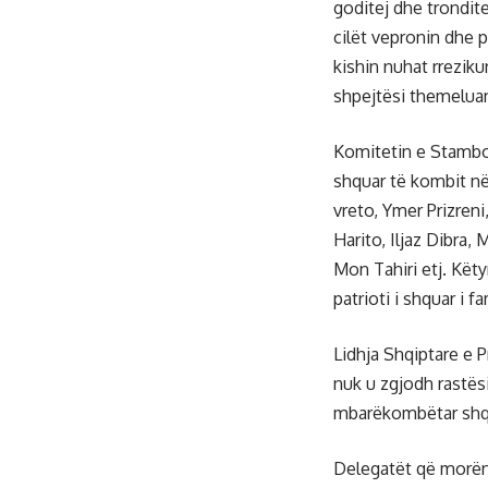
goditej dhe trondite
cilët vepronin dhe 
kishin nuhat rreziku
shpejtësi themeluan
Komitetin e Stambol
shquar të kombit në
vreto, Ymer Prizreni
Harito, Iljaz Dibra,
Mon Tahiri etj. Kët
patrioti i shquar i f
Lidhja Shqiptare e P
nuk u zgjodh rastësi
mbarëkombëtar shqi
Delegatët që morën