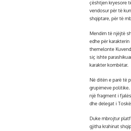
çështjen kryesore të
vendosur për të ku
shqiptare, për të mb
Mendim të njëjtë sh
edhe për karakterin 
themelonte Kuvendi
siç ishte parashikua
karakter kombëtar.
Në ditën e parë të 
grupimeve politike.
një fragment i fjalë
dhe delegat i Toskëri
Duke mbrojtur platfo
gjitha krahinat shqi