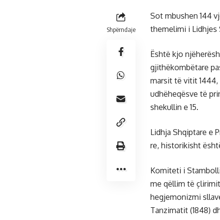
Sot mbushen 144 vje
themelimi i Lidhjes 
Shpërndaje
Është kjo njëherësh 
gjithëkombëtare pas
marsit të vitit 1444
udhëheqësve të prin
shekullin e 15.
Lidhja Shqiptare e P
re, historikisht ës
Komiteti i Stamboll
me qëllim të çlirimi
hegjemonizmi sllave
Tanzimatit (1848) d