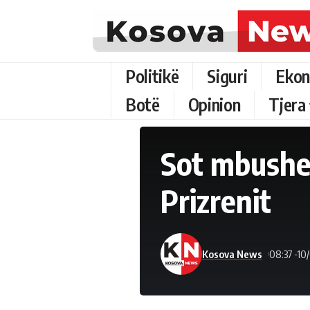
Politikë
Siguri
Ekon
Botë
Opinion
Tjera
Sot mbushen
Prizrenit
Kosova News
08:37 -10