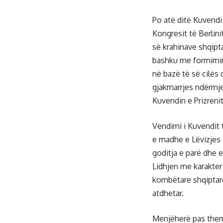
Po atë ditë Kuvendi
Kongresit të Berlini
së krahinave shqipta
bashku me formimin 
në bazë të së cilës
gjakmarrjes ndërmje
Kuvendin e Prizrenit
Vendimi i Kuvendit t
e madhe e Lëvizjes 
goditja e parë dhe 
Lidhjen me karakter
kombëtare shqiptare,
atdhetar.
Menjëherë pas theme