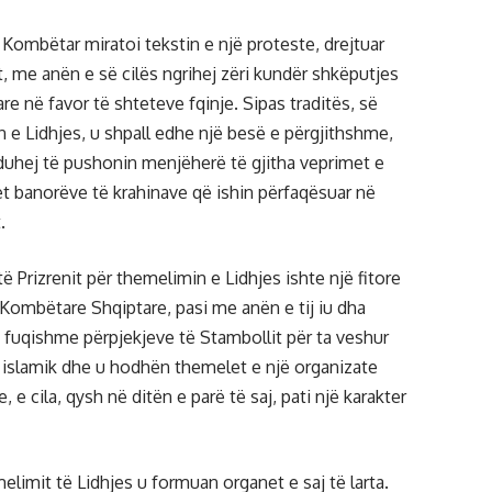
 Kombëtar miratoi tekstin e një proteste, drejtuar
t, me anën e së cilës ngrihej zëri kundër shkëputjes
re në favor të shteteve fqinje. Sipas traditës, së
e Lidhjes, u shpall edhe një besë e përgjithshme,
 duhej të pushonin menjëherë të gjitha veprimet e
t banorëve të krahinave që ishin përfaqësuar në
.
ë Prizrenit për themelimin e Lidhjes ishte një fitore
Kombëtare Shqiptare, pasi me anën e tij iu dha
e fuqishme përpjekjeve të Stambollit për ta veshur
 islamik dhe u hodhën themelet e një organizate
 e cila, qysh në ditën e parë të saj, pati një karakter
limit të Lidhjes u formuan organet e saj të larta.