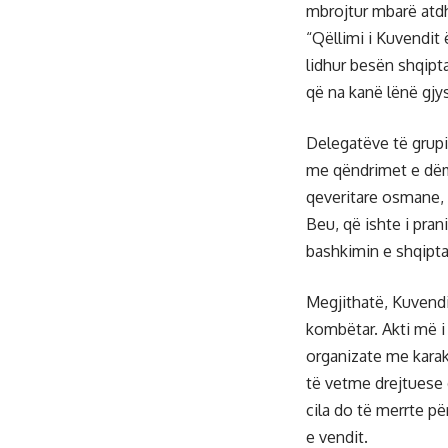
mbrojtur mbarë atdhe
“Qëllimi i Kuvendit
lidhur besën shqipt
që na kanë lënë gjys
Delegatëve të grupi
me qëndrimet e dëm
qeveritare osmane, t
Beu, që ishte i pra
bashkimin e shqipta
Megjithatë, Kuvendi 
kombëtar. Akti më i
organizate me karakt
të vetme drejtuese d
cila do të merrte p
e vendit.