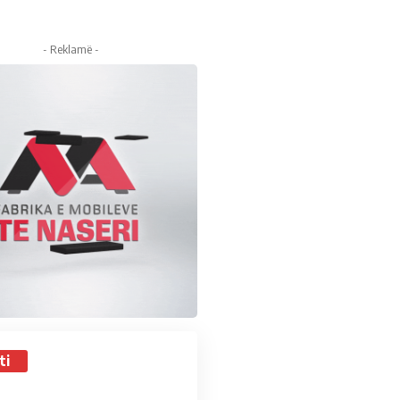
- Reklamë -
ti