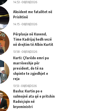
14:53 -08/08/2026
Aksident me fatalitet në
Prishtinë
14:15 -08/08/2026
Përplasje në Kuvend,
Time Kadrijaj hedh vezë
në drejtim të Albin Kurtit
13:58 -08/08/2026
Kurti: Çfarëdo emri pa
marrëveshje për
president, do të na
shpinte te zgjedhjet e
reja
13:53 -08/08/2026
Basha: Kurtin po e
sulmojnë ata që e pritshin
Radoiçiqin në
kryeministri