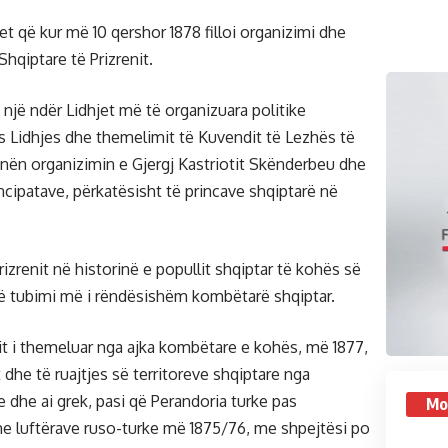
t që kur më 10 qershor 1878 filloi organizimi dhe
Shqiptare të Prizrenit.
një ndër Lidhjet më të organizuara politike
 Lidhjes dhe themelimit të Kuvendit të Lezhës të
, nën organizimin e Gjergj Kastriotit Skënderbeu dhe
cipatave, përkatësisht të princave shqiptarë në
rizrenit në historinë e popullit shqiptar të kohës së
htë tubimi më i rëndësishëm kombëtarë shqiptar.
it i themeluar nga ajka kombëtare e kohës, më 1877,
t dhe të ruajtjes së territoreve shqiptare nga
 dhe ai grek, pasi që Perandoria turke pas
Mo
he luftërave ruso-turke më 1875/76, me shpejtësi po