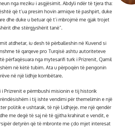
un nga rreziku i asgjësimit. Abdyli ndër të tjera tha:
 është që t’ua presim hovin armiqve të pashpirt, duke
are dhe duke u betuar që t’i mbrojmë me gjak trojet
hërit dhe stërgjyshërit tanë”.
mit atdhetar, iu desh të përballeshin në Kuvend si
shme të qarqeve pro Turqisë ashtu autoriteteve
ë përfaqësuara nga mytesarifi turk i Prizrenit, Qamil
nishëm në këtë tubim. Ata u përpoqën të pengonin
rëve në një lidhje kombëtare.
i Prizrenit e përmbushi misionin e tij historik
 rëndësishëm i tij ishte vendimi për themelimin e një
er politik e ushtarak, të një Lidhjeje. me një qendër
he me degë të saj në të gjitha krahinat e vendit, e
ërsipër detyrën që të mbronte me çdo mjet interesat