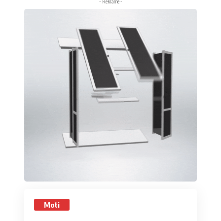
- Reklamë -
Moti