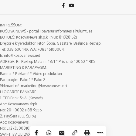
IMPRESSUM:
KOSOVA NEWS - portal i pavarur informues e hulumtues
BOTUES: KosovaNews sh.p.k. (NUI: 811928152)
Drejtor e kryeredaktor: Jeton Sopa. Gazetare: Beslinda Rexhepi.
Tel: 038 600 149, WA: +38346100004.
E:
info@kosovanews.net
ADRESA: Rr. Rexhep Mala nr. 18/1 ° Prishtinë, 10060 ° RKS
MARKETING & PARAPAGIM:
Banner ° Reklamë ° Video produkcion
Parapagim: Pako 1 ° Pako 2
Shkruani në:
marketing@kosovanews.net
LLOGARITË BANKARE:
1. TEB Bank Sh.A. (Kosovë)
Acc: Kosovanews shpk
No: 2011 0002 1188 9556
2. PaySera (EU, SEPA)
Acc: Kosovanews
No: LT273500010018388807
SWIFT: EVIULT2VXXX