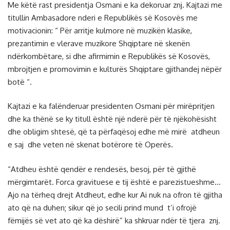
Me këtë rast presidentja Osmani e ka dekoruar znj. Kajtazi me
titullin Ambasadore nderi e Republikës së Kosovës me
motivacionin: “ Për arritje kulmore në muzikën klasike,
prezantimin e vlerave muzikore Shqiptare në skenën
ndërkombëtare, si dhe afirmimin e Republikës së Kosovës,
mbrojtjen e promovimin e kulturës Shqiptare gjithandej nëpër
botë “.
Kajtazi e ka falënderuar presidenten Osmani për mirëpritjen
dhe ka thënë se ky titull është një nderë për të njëkohësisht
dhe obligim shtesë, që ta përfaqësoj edhe më mirë atdheun
e saj dhe veten në skenat botërore të Operës.
“Atdheu është qendër e rendesës, besoj, për të gjithë
mërgimtarët. Forca gravituese e tij është e parezistueshme…
Ajo na tërheq drejt Atdheut, edhe kur Ai nuk na ofron të gjitha
ato që na duhen; sikur që jo secili prind mund t’i ofrojë
fëmijës së vet ato që ka dëshirë” ka shkruar ndër të tjera znj.