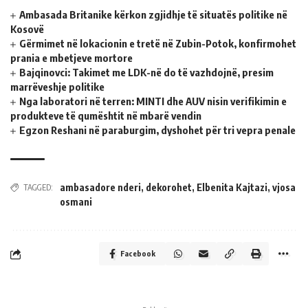
Ambasada Britanike kërkon zgjidhje të situatës politike në
Kosovë
Gërmimet në lokacionin e tretë në Zubin-Potok, konfirmohet
prania e mbetjeve mortore
Bajqinovci: Takimet me LDK-në do të vazhdojnë, presim
marrëveshje politike
Nga laboratori në terren: MINTI dhe AUV nisin verifikimin e
produkteve të qumështit në mbarë vendin
Egzon Reshani në paraburgim, dyshohet për tri vepra penale
ambasadore nderi
,
dekorohet
,
Elbenita Kajtazi
,
vjosa
TAGGED:
osmani
Facebook