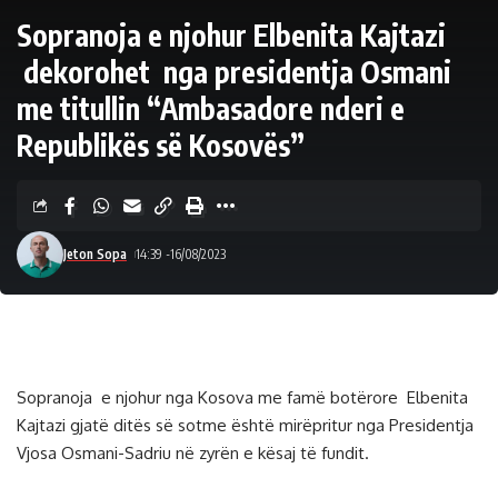
Sopranoja e njohur Elbenita Kajtazi
dekorohet nga presidentja Osmani
me titullin “Ambasadore nderi e
Republikës së Kosovës”
Jeton Sopa
14:39 -16/08/2023
Sopranoja e njohur nga Kosova me famë botërore Elbenita
Kajtazi gjatë ditës së sotme është mirëpritur nga Presidentja
Vjosa Osmani-Sadriu në zyrën e kësaj të fundit.