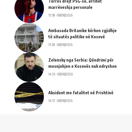
Torres drejt PSG-së, arrihet
marrëveshja personale
15:58 -08/08/2026
Ambasada Britanike kërkon zgjidhje
të situatës politike në Kosovë
15:28 -08/08/2026
Zelensky nga Serbia: Qëndrimi për
mosnjohjen e Kosovës nuk ndryshon
14:53 -08/08/2026
Aksident me fatalitet në Prishtinë
14:15 -08/08/2026