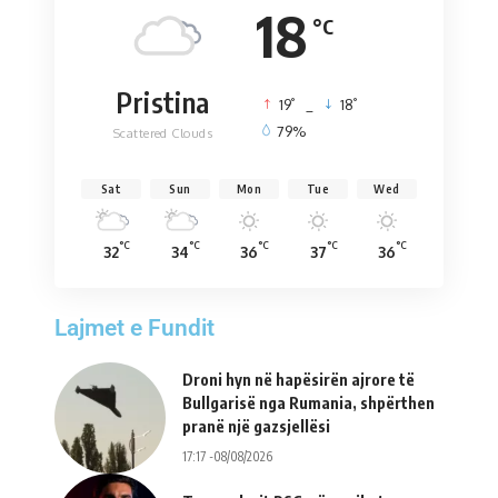
18
°C
Pristina
°
°
19
_
18
79%
Scattered Clouds
Sat
Sun
Mon
Tue
Wed
°C
°C
°C
°C
°C
32
34
36
37
36
Lajmet e Fundit
Droni hyn në hapësirën ajrore të
Bullgarisë nga Rumania, shpërthen
pranë një gazsjellësi
17:17 -08/08/2026