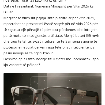
ndërtesë?” ose “Sa kalori ka ky ushqim?”.
Data e Prezantimit: Numërimi Mbrapsht për Vitin 2026 ka
Filluar
Megjithëse fillimisht pajisja ishte planifikuar për vitin 2025,
raportohet se prezantimi është shtyrë për në vitin 2026 për
të siguruar një përvojë të përsosur përdoruesi dhe integrim
pa të meta të inteligjencës artificiale. Me një bateri 155 mAh
dhe trup të lehtë, syzet inteligjente të Samsung synojnë të
plotësojnë nevojat që kemi nga telefonat inteligjentë, pa
pasur nevojë as të ngrini krahun.
Dëshiron që t’i shtoj ndonjë titull tjetër më “bombastik” apo
kjo variantë të pëlqen?