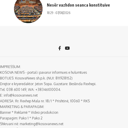
Nesër vazhdon seanca konstituive
18:29 -07/08/2026
IMPRESSUM:
KOSOVA NEWS - portal i pavarur informues e hulumtues
BOTUES: KosovaNews sh.p.k. (NUI: 811928152)
Drejtor e kryeredaktor: Jeton Sopa. Gazetare: Beslinda Rexhepi.
Tel: 038 600 149, WA: +38346100004.
E:
info@kosovanews.net
ADRESA: Rr. Rexhep Mala nr. 18/1 ° Prishtinë, 10060 ° RKS
MARKETING & PARAPAGIM:
Banner ° Reklamë ° Video produkcion
Parapagim: Pako 1 ° Pako 2
Shkruani në:
marketing@kosovanews.net