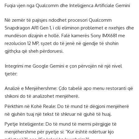
Fuqia vjen nga Qualcomm dhe Inteligjenca Artificiale Gemini
Në zemër të pajisjes ndodhet procesori Qualcomm
Snapdragon AR1 Gen 1, i cili eliminon problemet e nxehjes dhe
mundëson dizajnin e hollë. Falë kamerës Sony IMX681 me
rezolucion 12 MP, syzet do të jenë në gjendje të shohin
gjithçka që sheh përdoruesi.
Integrimi me Google Gemini e çon përvojën në një nivel
tjetër:
Analizë e Menjëhershme: Çdo tabelë apo menu restoranti që
shikoni do të analizohet menjëherë.
Përkthim në Kohë Reale: Do të mund të dëgjoni menjëherë
në gjuhën tuaj një tekst të shkruar në gjuhë të huaj.
Pyetje Inteligjente: Do të mund të merrni përgjigje të
menjëhershme për pyetje si: “Kur është ndërtuar kjo