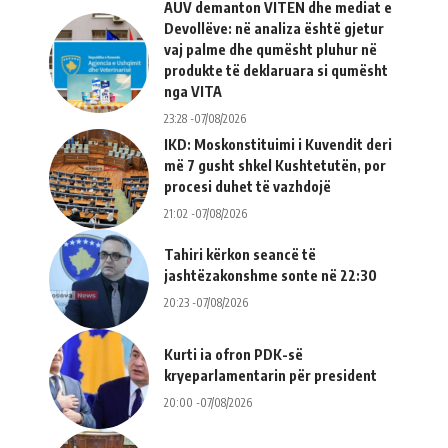
AUV demanton VITEN dhe mediat e
Devollëve: në analiza është gjetur
vaj palme dhe qumësht pluhur në
produkte të deklaruara si qumësht
nga VITA
23:28 -07/08/2026
IKD: Moskonstituimi i Kuvendit deri
më 7 gusht shkel Kushtetutën, por
procesi duhet të vazhdojë
21:02 -07/08/2026
Tahiri kërkon seancë të
jashtëzakonshme sonte në 22:30
20:23 -07/08/2026
Kurti ia ofron PDK-së
kryeparlamentarin për president
20:00 -07/08/2026