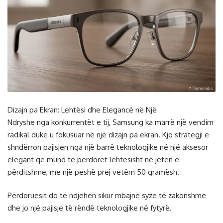
Dizajn pa Ekran: Lehtësi dhe Elegancë në Një
Ndryshe nga konkurrentët e tij, Samsung ka marrë një vendim
radikal duke u fokusuar në një dizajn pa ekran. Kjo strategji e
shndërron pajisjen nga një barrë teknologjike në një aksesor
elegant që mund të përdoret lehtësisht në jetën e
përditshme, me një peshë prej vetëm 50 gramësh.
Përdoruesit do të ndjehen sikur mbajnë syze të zakonshme
dhe jo një pajisje të rëndë teknologjike në fytyrë.