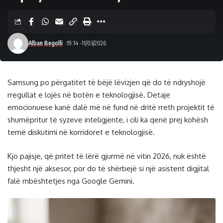
Alban Begolli
19:14 -11/03/2026
Samsung po përgatitet të bëjë lëvizjen që do të ndryshojë
rregullat e lojës në botën e teknologjisë. Detaje
emocionuese kanë dalë më në fund në dritë rreth projektit të
shumëpritur të syzeve inteligjente, i cili ka qenë prej kohësh
temë diskutimi në korridoret e teknologjisë.
Kjo pajisje, që pritet të lërë gjurmë në vitin 2026, nuk është
thjesht një aksesor, por do të shërbejë si një asistent digjital
falë mbështetjes nga Google Gemini.