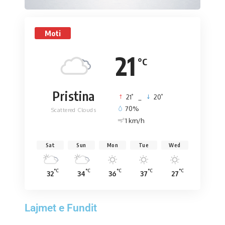
Moti
21
°C
Pristina
°
°
21
_
20
70%
Scattered Clouds
1 km/h
Sat
Sun
Mon
Tue
Wed
°C
°C
°C
°C
°C
32
34
36
37
27
Lajmet e Fundit