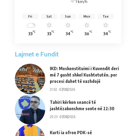
1 km/h
Fri
Sat
Sun
Mon
Tue
°C
°C
°C
°C
°C
33
33
34
36
34
Lajmet e Fundit
IKD: Moskonstituimi i Kuvendit deri
më 7 gusht shkel Kushtetutën, por
procesi duhet të vazhdojë
21:02 -07/08/2026
Tahiri kërkon seancë të
jashtëzakonshme sonte në 22:30
20:23 -07/08/2026
Kurti ia ofron PDK-së