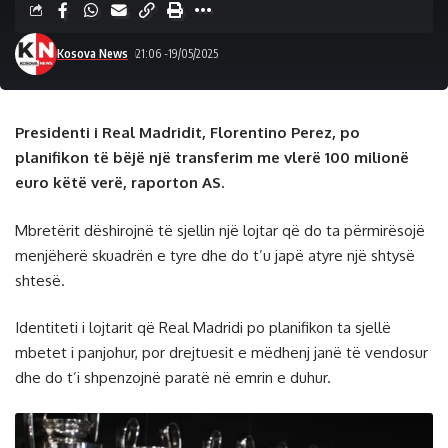
Kosova News
21:06 -19/05/2025
Presidenti i Real Madridit, Florentino Perez, po
planifikon të bëjë një transferim me vlerë 100 milionë
euro këtë verë, raporton AS.
Mbretërit dëshirojnë të sjellin një lojtar që do ta përmirësojë
menjëherë skuadrën e tyre dhe do t’u japë atyre një shtysë
shtesë.
Identiteti i lojtarit që Real Madridi po planifikon ta sjellë
mbetet i panjohur, por drejtuesit e mëdhenj janë të vendosur
dhe do t’i shpenzojnë paratë në emrin e duhur.