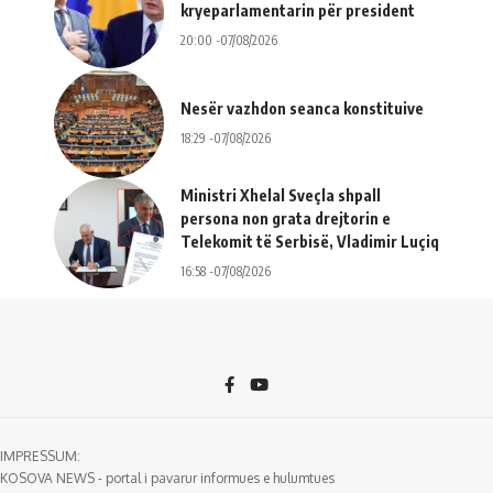
kryeparlamentarin për president
20:00 -07/08/2026
Nesër vazhdon seanca konstituive
18:29 -07/08/2026
Ministri Xhelal Sveçla shpall
persona non grata drejtorin e
Telekomit të Serbisë, Vladimir Luçiq
16:58 -07/08/2026
IMPRESSUM:
KOSOVA NEWS - portal i pavarur informues e hulumtues