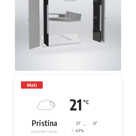
Moti
21
°C
Pristina
°
°
21
_
21
63%
Scattered Clouds