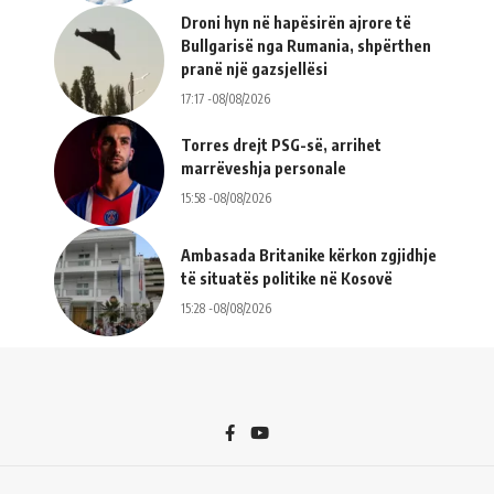
Droni hyn në hapësirën ajrore të
Bullgarisë nga Rumania, shpërthen
pranë një gazsjellësi
17:17 -08/08/2026
Torres drejt PSG-së, arrihet
marrëveshja personale
15:58 -08/08/2026
Ambasada Britanike kërkon zgjidhje
të situatës politike në Kosovë
15:28 -08/08/2026