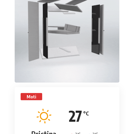
Moti
27
°C
Pristina
°
°