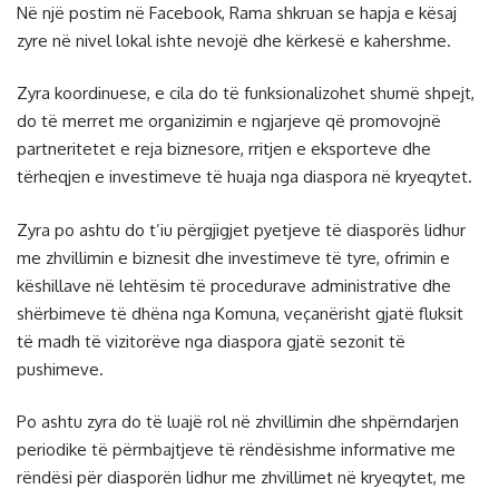
Në një postim në Facebook, Rama shkruan se hapja e kësaj
zyre në nivel lokal ishte nevojë dhe kërkesë e kahershme.
Zyra koordinuese, e cila do të funksionalizohet shumë shpejt,
do të merret me organizimin e ngjarjeve që promovojnë
partneritetet e reja biznesore, rritjen e eksporteve dhe
tërheqjen e investimeve të huaja nga diaspora në kryeqytet.
Zyra po ashtu do t’iu përgjigjet pyetjeve të diasporës lidhur
me zhvillimin e biznesit dhe investimeve të tyre, ofrimin e
këshillave në lehtësim të procedurave administrative dhe
shërbimeve të dhëna nga Komuna, veçanërisht gjatë fluksit
të madh të vizitorëve nga diaspora gjatë sezonit të
pushimeve.
Po ashtu zyra do të luajë rol në zhvillimin dhe shpërndarjen
periodike të përmbajtjeve të rëndësishme informative me
rëndësi për diasporën lidhur me zhvillimet në kryeqytet, me