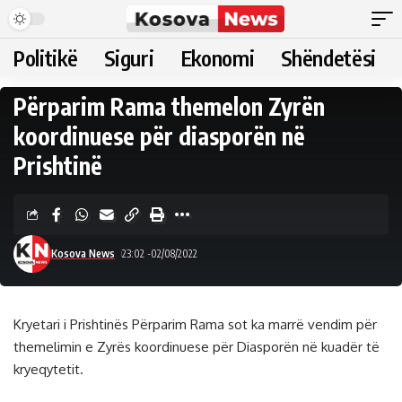
Politikë
Siguri
Ekonomi
Shëndetësi
Përparim Rama themelon Zyrën
koordinuese për diasporën në
Prishtinë
Kosova News
23:02 -02/08/2022
Kryetari i Prishtinës Përparim Rama sot ka marrë vendim për
themelimin e Zyrës koordinuese për Diasporën në kuadër të
kryeqytetit.