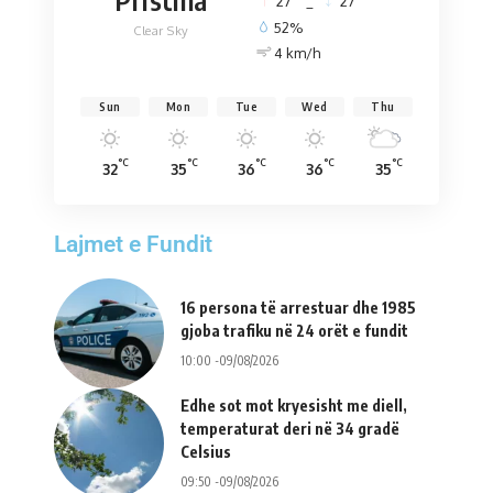
27
_
27
52%
Clear Sky
4 km/h
Sun
Mon
Tue
Wed
Thu
°C
°C
°C
°C
°C
32
35
36
36
35
Lajmet e Fundit
16 persona të arrestuar dhe 1985
gjoba trafiku në 24 orët e fundit
10:00 -09/08/2026
Edhe sot mot kryesisht me diell,
temperaturat deri në 34 gradë
Celsius
09:50 -09/08/2026