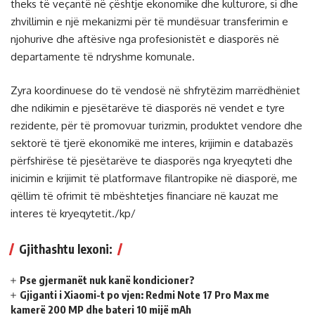
theks të veçantë në çështje ekonomike dhe kulturore, si dhe
zhvillimin e një mekanizmi për të mundësuar transferimin e
njohurive dhe aftësive nga profesionistët e diasporës në
departamente të ndryshme komunale.
Zyra koordinuese do të vendosë në shfrytëzim marrëdhëniet
dhe ndikimin e pjesëtarëve të diasporës në vendet e tyre
rezidente, për të promovuar turizmin, produktet vendore dhe
sektorë të tjerë ekonomikë me interes, krijimin e databazës
përfshirëse të pjesëtarëve te diasporës nga kryeqyteti dhe
inicimin e krijimit të platformave filantropike në diasporë, me
qëllim të ofrimit të mbështetjes financiare në kauzat me
interes të kryeqytetit./kp/
Gjithashtu lexoni:
Pse gjermanët nuk kanë kondicioner?
Gjiganti i Xiaomi-t po vjen: Redmi Note 17 Pro Max me
kamerë 200 MP dhe bateri 10 mijë mAh