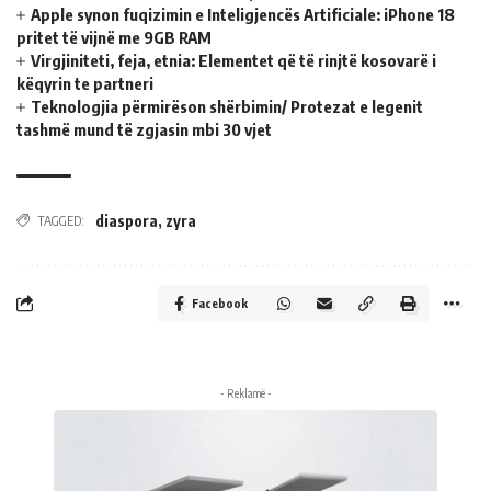
Apple synon fuqizimin e Inteligjencës Artificiale: iPhone 18
pritet të vijnë me 9GB RAM
Virgjiniteti, feja, etnia: Elementet që të rinjtë kosovarë i
këqyrin te partneri
Teknologjia përmirëson shërbimin/ Protezat e legenit
tashmë mund të zgjasin mbi 30 vjet
diaspora
,
zyra
TAGGED:
Facebook
- Reklamë -