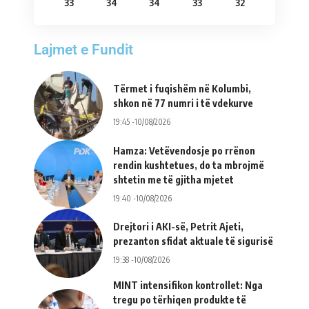
33
34
34
33
32
Lajmet e Fundit
Tërmet i fuqishëm në Kolumbi,
shkon në 77 numri i të vdekurve
19:45 -10/08/2026
Hamza: Vetëvendosje po rrënon
rendin kushtetues, do ta mbrojmë
shtetin me të gjitha mjetet
19:40 -10/08/2026
Drejtori i AKI-së, Petrit Ajeti,
prezanton sfidat aktuale të sigurisë
19:38 -10/08/2026
MINT intensifikon kontrollet: Nga
tregu po tërhiqen produkte të