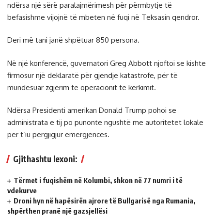
ndërsa një sërë paralajmërimesh për përmbytje të
befasishme vijojnë të mbeten në fuqi në Teksasin qendror.
Deri më tani janë shpëtuar 850 persona.
Në një konferencë, guvernatori Greg Abbott njoftoi se kishte
firmosur një deklaratë për gjendje katastrofe, për të
mundësuar zgjerim të operacionit të kërkimit.
Ndërsa Presidenti amerikan Donald Trump pohoi se
administrata e tij po punonte ngushtë me autoritetet lokale
për t’iu përgjigjur emergjencës.
Gjithashtu lexoni:
Tërmet i fuqishëm në Kolumbi, shkon në 77 numri i të
vdekurve
Droni hyn në hapësirën ajrore të Bullgarisë nga Rumania,
shpërthen pranë një gazsjellësi