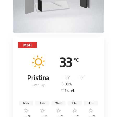
Moti
33
°C
Pristina
°
°
33
_
31
33%
Clear Sky
1 km/h
Mon
Tue
Wed
Thu
Fri
°C
°C
°C
°C
°C