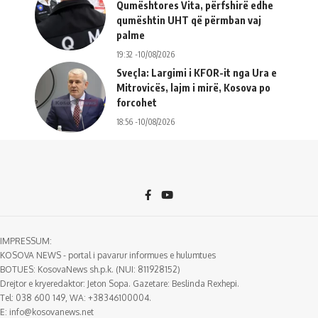
Qumështores Vita, përfshirë edhe
qumështin UHT që përmban vaj
palme
19:32 -10/08/2026
Sveçla: Largimi i KFOR-it nga Ura e
Mitrovicës, lajm i mirë, Kosova po
forcohet
18:56 -10/08/2026
IMPRESSUM:
KOSOVA NEWS - portal i pavarur informues e hulumtues
BOTUES: KosovaNews sh.p.k. (NUI: 811928152)
Drejtor e kryeredaktor: Jeton Sopa. Gazetare: Beslinda Rexhepi.
Tel: 038 600 149, WA: +38346100004.
E:
info@kosovanews.net