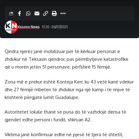
Kosova News
11:20 -06/07/2025
Qindra njerëz janë mobilizuar për të kërkuar personat e
zhdukur në Teksasin qendror, pas përmbytjeve katastrofike
që u morën jetën 51 personave, përfshirë 15 fëmijë.
Zona më e prekur është Konteja Kerr, ku 43 vetë kanë vdekur
dhe 27 fëmijë mbeten të zhdukur nga një kamp i të rinjve të
krishterë përgjatë lumit Guadalupe.
Autoritetet lokale thanë se puna do të vazhdojë derisa të
gjendet edhe personi i fundit, shkruan A2.
Viktima janë konfirmuar edhe në pjesë të tjera të shtetit,