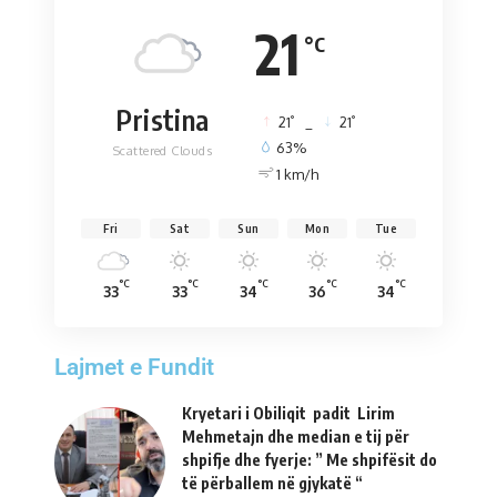
21
°C
Pristina
°
°
21
_
21
63%
Scattered Clouds
1 km/h
Fri
Sat
Sun
Mon
Tue
°C
°C
°C
°C
°C
33
33
34
36
34
Lajmet e Fundit
Kryetari i Obiliqit padit Lirim
Mehmetajn dhe median e tij për
shpifje dhe fyerje: ” Me shpifësit do
të përballem në gjykatë “