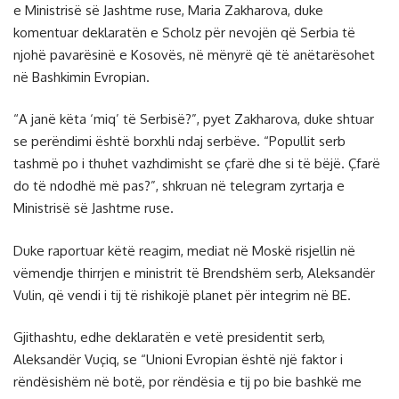
e Ministrisë së Jashtme ruse, Maria Zakharova, duke
komentuar deklaratën e Scholz për nevojën që Serbia të
njohë pavarësinë e Kosovës, në mënyrë që të anëtarësohet
në Bashkimin Evropian.
“A janë këta ‘miq’ të Serbisë?”, pyet Zakharova, duke shtuar
se perëndimi është borxhli ndaj serbëve. “Popullit serb
tashmë po i thuhet vazhdimisht se çfarë dhe si të bëjë. Çfarë
do të ndodhë më pas?”, shkruan në telegram zyrtarja e
Ministrisë së Jashtme ruse.
Duke raportuar këtë reagim, mediat në Moskë risjellin në
vëmendje thirrjen e ministrit të Brendshëm serb, Aleksandër
Vulin, që vendi i tij të rishikojë planet për integrim në BE.
Gjithashtu, edhe deklaratën e vetë presidentit serb,
Aleksandër Vuçiq, se “Unioni Evropian është një faktor i
rëndësishëm në botë, por rëndësia e tij po bie bashkë me