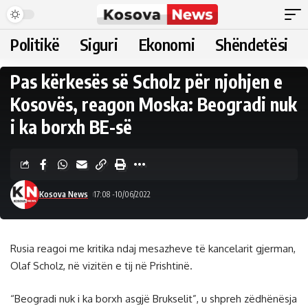
Politikë
Siguri
Ekonomi
Shëndetësi
Pas kërkesës së Scholz për njohjen e
Kosovës, reagon Moska: Beogradi nuk
i ka borxh BE-së
Kosova News
17:08 -10/06/2022
Rusia reagoi me kritika ndaj mesazheve të kancelarit gjerman,
Olaf Scholz, në vizitën e tij në Prishtinë.
“Beogradi nuk i ka borxh asgjë Brukselit”, u shpreh zëdhënësja