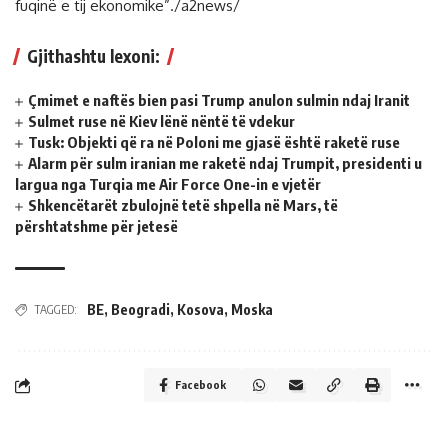
fuqinë e tij ekonomike”./a2news/
Gjithashtu lexoni:
Çmimet e naftës bien pasi Trump anulon sulmin ndaj Iranit
Sulmet ruse në Kiev lënë nëntë të vdekur
Tusk: Objekti që ra në Poloni me gjasë është raketë ruse
Alarm për sulm iranian me raketë ndaj Trumpit, presidenti u
largua nga Turqia me Air Force One-in e vjetër
Shkencëtarët zbulojnë tetë shpella në Mars, të
përshtatshme për jetesë
BE
,
Beogradi
,
Kosova
,
Moska
TAGGED:
Facebook