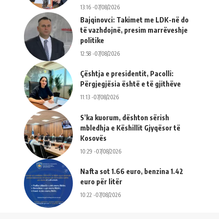
13:16 -07/08/2026
Bajqinovci: Takimet me LDK-në do
të vazhdojnë, presim marrëveshje
politike
12:58 -07/08/2026
Çështja e presidentit, Pacolli:
Përgjegjësia është e të gjithëve
11:13 -07/08/2026
S’ka kuorum, dështon sërish
mbledhja e Këshillit Gjyqësor të
Kosovës
10:29 -07/08/2026
Nafta sot 1.66 euro, benzina 1.42
euro për litër
10:22 -07/08/2026