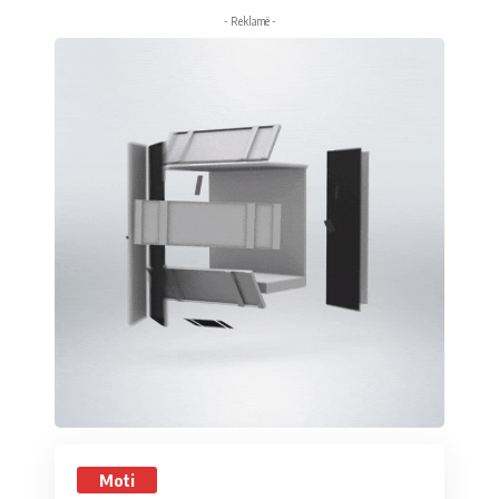
- Reklamë -
Moti