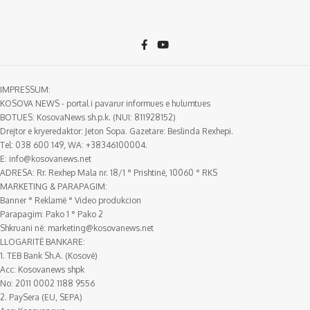
IMPRESSUM:
KOSOVA NEWS - portal i pavarur informues e hulumtues
BOTUES: KosovaNews sh.p.k. (NUI: 811928152)
Drejtor e kryeredaktor: Jeton Sopa. Gazetare: Beslinda Rexhepi.
Tel: 038 600 149, WA: +38346100004.
E:
info@kosovanews.net
ADRESA: Rr. Rexhep Mala nr. 18/1 ° Prishtinë, 10060 ° RKS
MARKETING & PARAPAGIM:
Banner ° Reklamë ° Video produkcion
Parapagim: Pako 1 ° Pako 2
Shkruani në:
marketing@kosovanews.net
LLOGARITË BANKARE:
1. TEB Bank Sh.A. (Kosovë)
Acc: Kosovanews shpk
No: 2011 0002 1188 9556
2. PaySera (EU, SEPA)