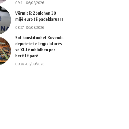
09:11 -06/08/2026
Vërmicë: Zbulohen 30
mijë euro të padeklaruara
08:57 -06/08/2026
Sot konstituohet Kuvendi,
deputetët e legjislaturës
së XI-të mblidhen për
herë të parë
08:38 -06/08/2026