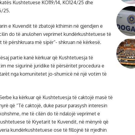
ykatës Kushtetuese KO119/14, KO124/25 dhe
6/25.
arin e Kuvendit të zbatojë kthimin në gjendjen e
ilin do të anulohen veprimet kundërkushtetuese të
it të përshkruara më sipër”- shkruan në kërkesë.
kësaj partie kanë kërkuar që Kushtetuesja të
im me sigurinë juridike të përsëritet procedura e
tarët nga komunitetet jo-shumicë në një votim të
a Serbe ka kërkuar që Kushtetuesja të caktojë masë të
rë që “Të caktojë, duke pasur parasysh interesin
kohshme, me të cilën do të ndalojë veprimet e
shtetuese të Kryetarit te Kuvendit, në mënyrë që
eria kundërkushtetuese ose të fillojnë të rrjedhin