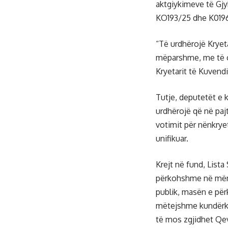
aktgiykimeve të Gj
KO193/25 dhe K019
“Të urdhërojë Kryet
mëparshme, me të c
Kryetarit të Kuvend
Tutje, deputetët e 
urdhërojë që në pajt
votimit për nënkrye
unifikuar.
Krejt në fund, List
përkohshme në mëny
publik, masën e për
mëtejshme kundërku
të mos zgjidhet Qev