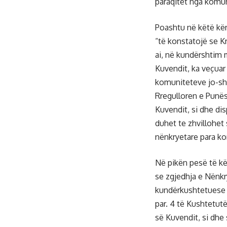
paraqitet nga komun
Poashtu në këtë kër
“të konstatojë se Kr
ai, në kundërshtim
Kuvendit, ka veçuar
komuniteteve jo-sh
Rregulloren e Punës
Kuvendit, si dhe di
duhet te zhvillohet 
nënkryetare para k
Në pikën pesë të kë
se zgjedhja e Nënkr
kundërkushtetuese 
par. 4 të Kushtetutë
së Kuvendit, si dhe