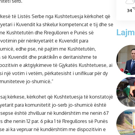
iteti serb.”
°
34
kesë të Listës Serbe nga Kushtetuesja kërkohet që
yetari i Kuvendit ka shkelur kompetencat e tij dhe se
Lajm
 me Kushtetutën dhe Rregulloren e Punës së
 votimin për nënkryetarët e Kuvendit para
umicë, edhe pse, në pajtim me Kushtetutën,
 së Kuvendit dhe praktikên e deritanishme te
spozitivin e aktgiykimeve të Gjykatës Kushtetuese, ai
si një votim i vetëm, përkatesisht i unifikuar për dy
omuniteteve jo-shumicë.”
saj kërkese, kërkohet që Kushtetuesja të konstatojë
yetarit para komunitetit jo-serb jo-shumicë është
sepse është zhvilluar në kundërshtim me nenin 67
s dhe nenin 12 par. 6 pika 1 të Rregullores së Punës
 se ai ka vepruar në kundërshtim me dispozitivin e