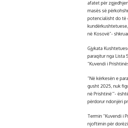
afatet për zgjedhje
masës së përkohsh
potencialisht do të
kundërkushtetuese, 
në Kosovë”- shkruan
Gjykata Kushtetuese
paraqitur nga Lista 
“Kuvendi i Prishtinë
“Në kërkesën e para
gusht 2025, nuk fig
në Prishtinë’”- ësht
përdorur ndonjëri p
Termin “Kuvendi i Pr
njoftimin për dorë