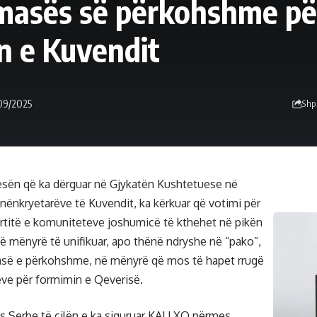
 masës së përkohshme pë
n e Kuvendit
/09/2025
Shp
esën që ka dërguar në Gjykatën Kushtetuese në
 nënkryetarëve të Kuvendit, ka kërkuar që votimi për
rtitë e komuniteteve joshumicë të kthehet në pikën
në mënyrë të unifikuar, apo thënë ndryshe në “pako”,
së e përkohshme, në mënyrë që mos të hapet rrugë
teve për formimin e Qeverisë.
s Serbe të cilën e ka siguruar KALLXO përmes