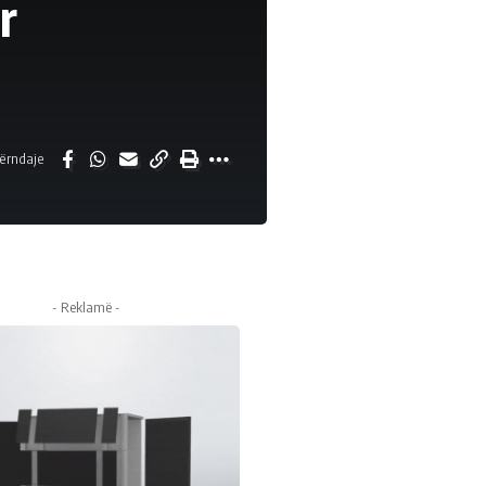
r
ërndaje
- Reklamë -