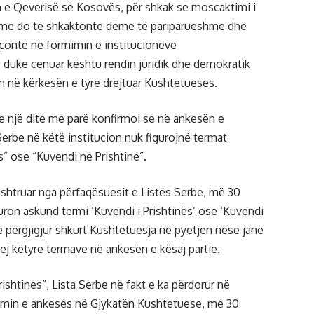
n e Qeverisë së Kosovës, për shkak se moscaktimi i
me do të shkaktonte dëme të pariparueshme dhe
 çonte në formimin e institucioneve
duke cenuar kështu rendin juridik dhe demokratik
 në kërkesën e tyre drejtuar Kushtetueses.
 një ditë më parë konfirmoi se në ankesën e
Serbe në këtë institucion nuk figurojnë termat
s” ose “Kuvendi në Prishtinë”.
shtruar nga përfaqësuesit e Listës Serbe, më 30
uron askund termi ‘Kuvendi i Prishtinës’ ose ‘Kuvendi
ë përgjigjur shkurt Kushtetuesja në pyetjen nëse janë
rej këtyre termave në ankesën e kësaj partie.
ishtinës”, Lista Serbe në fakt e ka përdorur në
zimin e ankesës në Gjykatën Kushtetuese, më 30