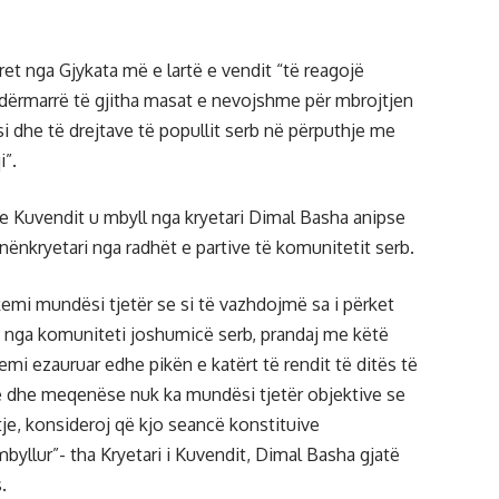
ret nga Gjykata më e lartë e vendit “të reagojë
dërmarrë të gjitha masat e nevojshme për mbrojtjen
, si dhe të drejtave të popullit serb në përputhje me
i”.
e Kuvendit u mbyll nga kryetari Dimal Basha anipse
nënkryetari nga radhët e partive të komunitetit serb.
emi mundësi tjetër se si të vazhdojmë sa i përket
n nga komuniteti joshumicë serb, prandaj me këtë
emi ezauruar edhe pikën e katërt të rendit të ditës të
e dhe meqenëse nuk ka mundësi tjetër objektive se
tje, konsideroj që kjo seancë konstituive
byllur”- tha Kryetari i Kuvendit, Dimal Basha gjatë
.