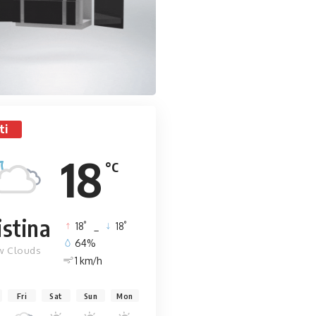
ti
18
°C
istina
°
°
18
_
18
64%
w Clouds
1 km/h
Fri
Sat
Sun
Mon