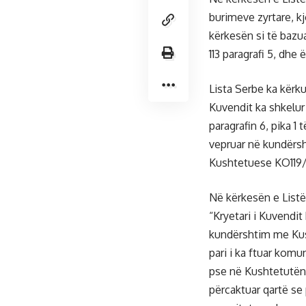
burimeve zyrtare, k
kërkesën si të bazu
113 paragrafi 5, dhe
Lista Serbe ka kërku
Kuvendit ka shkelur
paragrafin 6, pika 1
vepruar në kundërsh
Kushtetuese KO119/
Në kërkesën e Listë
“Kryetari i Kuvendit
kundërshtim me Kus
pari i ka ftuar kom
pse në Kushtetutën
përcaktuar qartë se