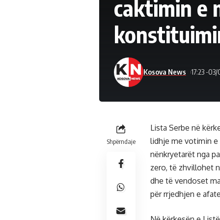
caktimin e
konstituimi
Kosova News
17:23 -03
Lista Serbe në kërk
lidhje me votimin e
Shpërndaje
nënkryetarët nga pa
zero, të zhvillohet 
dhe të vendoset ma
për rrjedhjen e afa
Në kërkesën e Listë