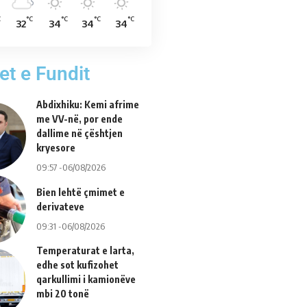
C
°C
°C
°C
°C
32
34
34
34
et e Fundit
Abdixhiku: Kemi afrime
me VV-në, por ende
dallime në çështjen
kryesore
09:57 -06/08/2026
Bien lehtë çmimet e
derivateve
09:31 -06/08/2026
Temperaturat e larta,
edhe sot kufizohet
qarkullimi i kamionëve
mbi 20 tonë