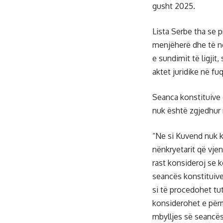
gusht 2025.
Lista Serbe tha se p
menjëherë dhe të n
e sundimit të ligjit
aktet juridike në fuq
Seanca konstituive 
nuk është zgjedhur 
“Ne si Kuvend nuk k
nënkryetarit që vje
rast konsideroj se k
seancës konstituiv
si të procedohet tu
konsiderohet e përm
mbylljes së seancës