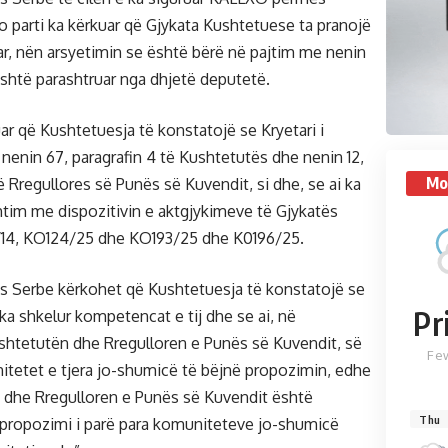
jo parti ka kërkuar që Gjykata Kushtetuese ta pranojë
ar, nën arsyetimin se është bërë në pajtim me nenin
 është parashtruar nga dhjetë deputetë.
ar që Kushtetuesja të konstatojë se Kryetari i
 nenin 67, paragrafin 4 të Kushtetutës dhe nenin 12,
Mo
 të Rregullores së Punës së Kuvendit, si dhe, se ai ka
tim me dispozitivin e aktgjykimeve të Gjykatës
14, KO124/25 dhe KO193/25 dhe K0196/25.
s Serbe kërkohet që Kushtetuesja të konstatojë se
Pr
 ka shkelur kompetencat e tij dhe se ai, në
htetutën dhe Rregulloren e Punës së Kuvendit, së
Fe
unitetet e tjera jo-shumicë të bëjnë propozimin, edhe
 dhe Rregulloren e Punës së Kuvendit është
Thu
 propozimi i parë para komuniteteve jo-shumicë