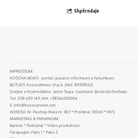
Shpërndaje
IMPRESSUM:
KOSOVA NEWS - portal i pavarur informues e hulumtues
BOTUES: KosovaNews sh.p.k. (NUI: 811928152)
Drejtor e kryeredaktor: Jeton Sopa. Gazetare: Beslinda Rexhepi.
Tel: 038 600 149, WA: +38346100004.
E:
info@kosovanews.net
ADRESA: Rr. Rexhep Mala nr. 18/1 ° Prishtinë, 10060 ° RKS
MARKETING & PARAPAGIM:
Banner ° Reklamë ° Video produkcion
Parapagim: Pako 1 ° Pako 2