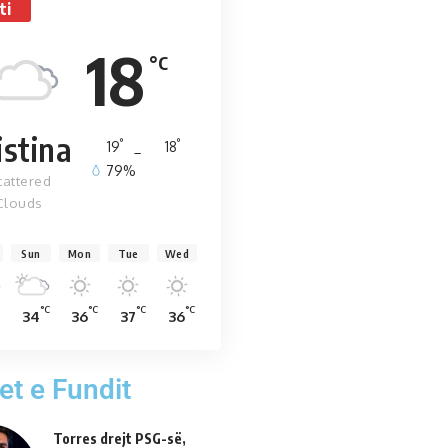
ti
18
°C
istina
°
°
19
_
18
79%
cattered
Clouds
Sun
Mon
Tue
Wed
°C
°C
°C
°C
34
36
37
36
et e Fundit
Torres drejt PSG-së,