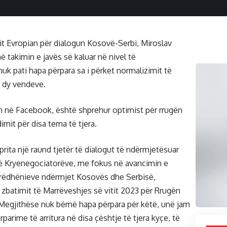
mit Evropian për dialogun Kosovë-Serbi, Miroslav
ë takimin e javës së kaluar në nivel të
uk pati hapa përpara sa i përket normalizimit të
 dy vendeve.
m në Facebook, është shprehur optimist për rrugën
mit për disa tema të tjera.
 prita një raund tjetër të dialogut të ndërmjetësuar
të Kryenegociatorëve, me fokus në avancimin e
rrëdhënieve ndërmjet Kosovës dhe Serbisë,
zbatimit të Marrëveshjes së vitit 2023 për Rrugën
 Megjithëse nuk bëmë hapa përpara për këtë, unë jam
rparime të arritura në disa çështje të tjera kyçe, të