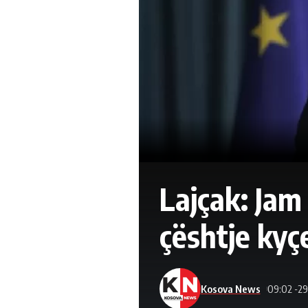
Lajçak: Jam
çështje kyç
Kosova News
09:02 -29