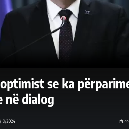
 optimist se ka përparim
e në dialog
/10/2024
Shp