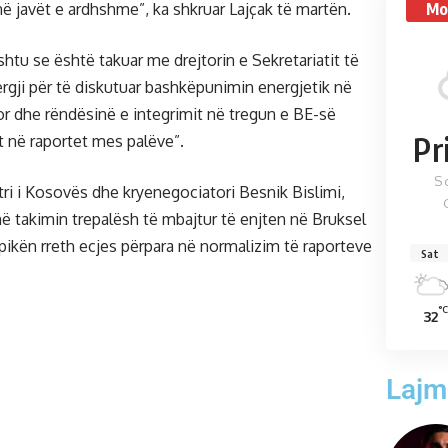
Mo
 në javët e ardhshme”, ka shkruar Lajçak të martën.
ashtu se është takuar me drejtorin e Sekretariatit të
rgji për të diskutuar bashkëpunimin energjetik në
r dhe rëndësinë e integrimit në tregun e BE-së
Pr
 në raportet mes palëve”.
S
i i Kosovës dhe kryenegociatori Besnik Bislimi,
në takimin trepalësh të mbajtur të enjten në Bruksel
 pikën rreth ecjes përpara në normalizim të raporteve
Sat
°C
32
Lajm