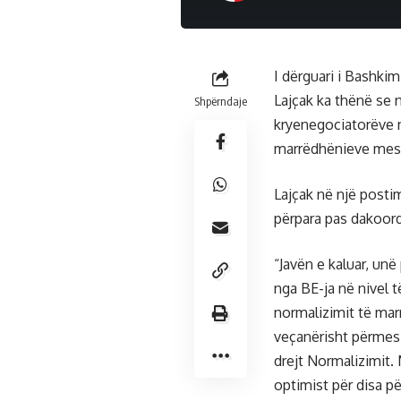
I dërguari i Bashki
Lajçak ka thënë se n
Shpërndaje
kryenegociatorëve n
marrëdhënieve mes
Lajçak në një posti
përpara pas dakoordi
“Javën e kaluar, unë
nga BE-ja në nivel 
normalizimit të ma
veçanërisht përmes 
drejt Normalizimit.
optimist për disa pë