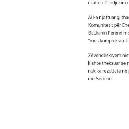
cilat do t’i ndjekim
Ai ka njoftuar gjith
Komunitetit për Ene
Ballkanin Perëndimo
“mes kompleksitetit
Zëvendëskryeministr
kishte theksuar se 
nuk ka rezultate në
me Serbinë.