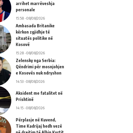
arrihet marrëveshja
personale
15:58 -08/08/2026
Ambasada Britanike
kërkon zgjidhje të
situatës politike në
Kosovë
15:28 -08/08/2026
Zelensky nga Serbia:
Qëndrimi për mosnjohjen
e Kosovës nuk ndryshon
14:53 -08/08/2026
Aksident me fatalitet në
Prishtinë
14:15 -08/08/2026
Përplasje në Kuvend,
Time Kadrijaj hedh vezë
në drejtim të Albin Kurtit