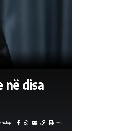
e në disa
ërndaje