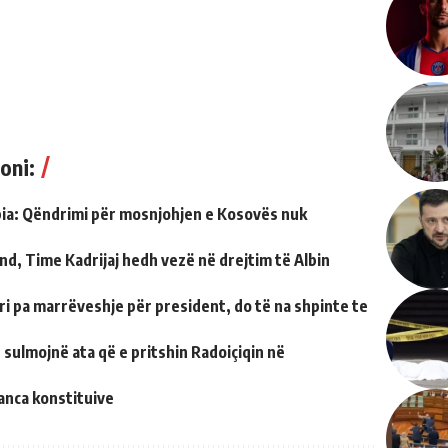
oni:
ia: Qëndrimi për mosnjohjen e Kosovës nuk
nd, Time Kadrijaj hedh vezë në drejtim të Albin
ri pa marrëveshje për president, do të na shpinte te
 sulmojnë ata që e pritshin Radoiçiqin në
anca konstituive