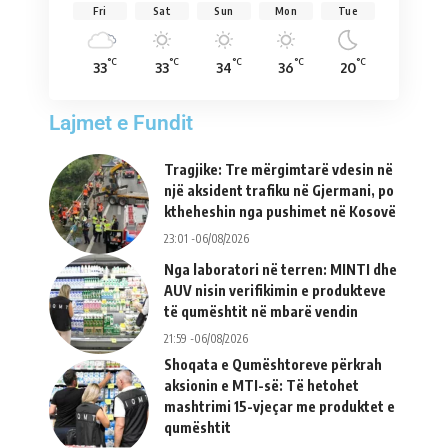
Fri
Sat
Sun
Mon
Tue
°C
°C
°C
°C
°C
33
33
34
36
20
Lajmet e Fundit
Tragjike: Tre mërgimtarë vdesin në
një aksident trafiku në Gjermani, po
ktheheshin nga pushimet në Kosovë
23:01 -06/08/2026
Nga laboratori në terren: MINTI dhe
AUV nisin verifikimin e produkteve
të qumështit në mbarë vendin
21:59 -06/08/2026
Shoqata e Qumështoreve përkrah
aksionin e MTI-së: Të hetohet
mashtrimi 15-vjeçar me produktet e
qumështit