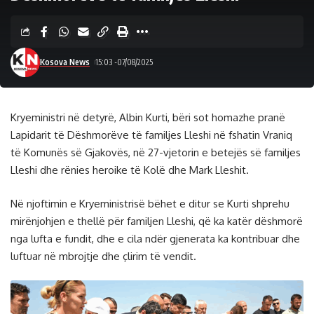
Kosova News
15:03 -07/08/2025
Kryeministri në detyrë, Albin Kurti, bëri sot homazhe pranë
Lapidarit të Dëshmorëve të familjes Lleshi në fshatin Vraniq
të Komunës së Gjakovës, në 27-vjetorin e betejës së familjes
Lleshi dhe rënies heroike të Kolë dhe Mark Lleshit.
Në njoftimin e Kryeministrisë bëhet e ditur se Kurti shprehu
mirënjohjen e thellë për familjen Lleshi, që ka katër dëshmorë
nga lufta e fundit, dhe e cila ndër gjenerata ka kontribuar dhe
luftuar në mbrojtje dhe çlirim të vendit.