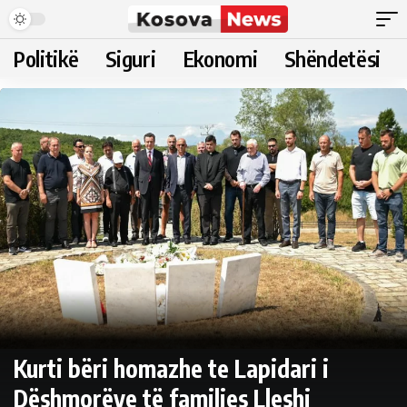
Politikë
Siguri
Ekonomi
Shëndetësi
Kurti bëri homazhe te Lapidari i
Dëshmorëve të familjes Lleshi