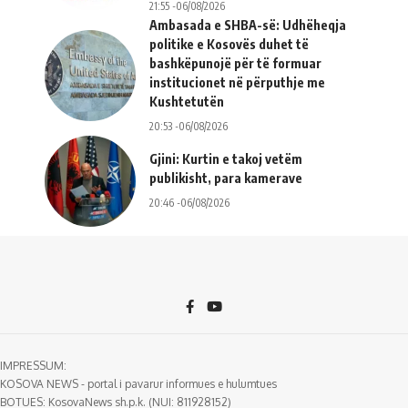
21:55 -06/08/2026
Ambasada e SHBA-së: Udhëheqja
politike e Kosovës duhet të
bashkëpunojë për të formuar
institucionet në përputhje me
Kushtetutën
20:53 -06/08/2026
Gjini: Kurtin e takoj vetëm
publikisht, para kamerave
20:46 -06/08/2026
IMPRESSUM:
KOSOVA NEWS - portal i pavarur informues e hulumtues
BOTUES: KosovaNews sh.p.k. (NUI: 811928152)