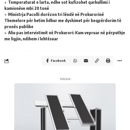
Temperaturat e larta, edhe sot kufizohet qarkullimi i
kamionëve mbi 20 tonë
Ministrja Pacolli dorëzon tri lëndë në Prokurorinë
Themelore për hetim lidhur me dyshimet për keqpërdorim të
pronës publike
Aliu pas intervistimit në Prokurori: Kam vepruar në përputhje
me ligjin, ndihem i lehtësuar
Facebook
- Reklamë -