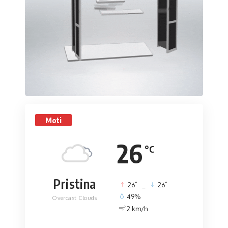
Moti
26
°C
Pristina
°
°
26
_
26
49%
Overcast Clouds
2 km/h