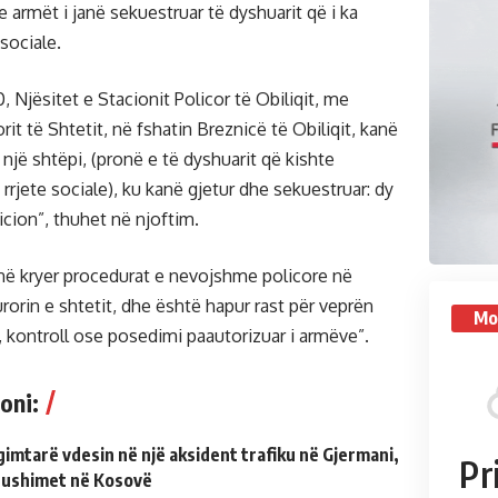
se armët i janë sekuestruar të dyshuarit që i ka
 sociale.
0, Njësitet e Stacionit Policor të Obiliqit, me
rit të Shtetit, në fshatin Breznicë të Obiliqit, kanë
 një shtëpi, (pronë e të dyshuarit që kishte
rjete sociale), ku kanë gjetur dhe sekuestruar: dy
icion”, thuhet në njoftim.
anë kryer procedurat e nevojshme policore në
orin e shtetit, dhe është hapur rast për veprën
Mo
, kontroll ose posedimi paautorizuar i armëve”.
oni:
gimtarë vdesin në një aksident trafiku në Gjermani,
Pr
pushimet në Kosovë