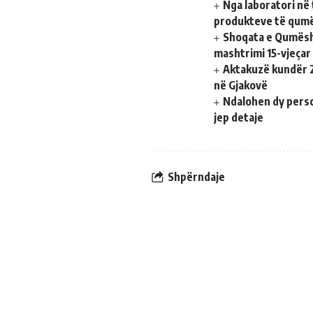
Nga laboratori në 
produkteve të qumë
Shoqata e Qumësh
mashtrimi 15-vjeça
Aktakuzë kundër 2
në Gjakovë
Ndalohen dy person
jep detaje
Shpërndaje