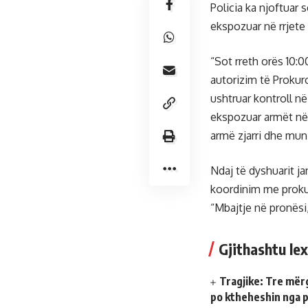
Policia ka njoftuar 
ekspozuar në rrjete
“Sot rreth orës 10:0
autorizim të Prokuro
ushtruar kontroll në
ekspozuar armët në r
armë zjarri dhe mun
Ndaj të dyshuarit j
koordinim me prokur
“Mbajtje në pronësi
Gjithashtu lex
Tragjike: Tre mër
po ktheheshin nga 