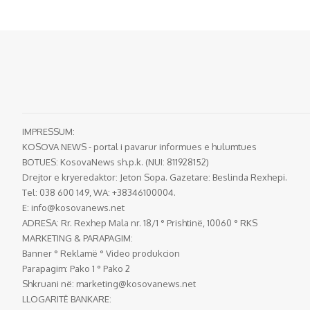
IMPRESSUM:
KOSOVA NEWS - portal i pavarur informues e hulumtues
BOTUES: KosovaNews sh.p.k. (NUI: 811928152)
Drejtor e kryeredaktor: Jeton Sopa. Gazetare: Beslinda Rexhepi.
Tel: 038 600 149, WA: +38346100004.
E:
info@kosovanews.net
ADRESA: Rr. Rexhep Mala nr. 18/1 ° Prishtinë, 10060 ° RKS
MARKETING & PARAPAGIM:
Banner ° Reklamë ° Video produkcion
Parapagim: Pako 1 ° Pako 2
Shkruani në:
marketing@kosovanews.net
LLOGARITË BANKARE: