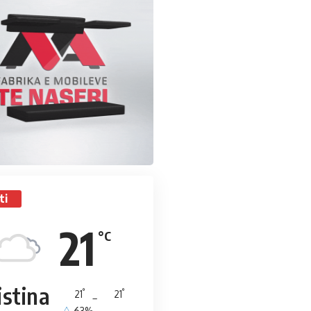
ti
21
°C
istina
°
°
21
_
21
63%