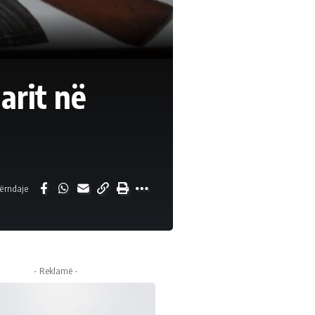
uarit në
ërndaje
- Reklamë -