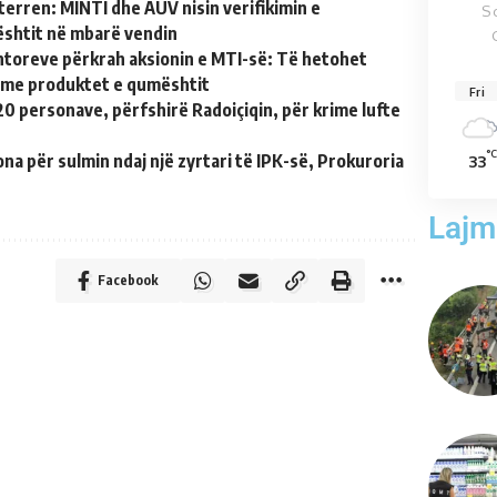
terren: MINTI dhe AUV nisin verifikimin e
S
shtit në mbarë vendin
toreve përkrah aksionin e MTI-së: Të hetohet
r me produktet e qumështit
Fri
0 personave, përfshirë Radoiçiqin, për krime lufte
°
a për sulmin ndaj një zyrtari të IPK-së, Prokuroria
33
Lajm
Facebook