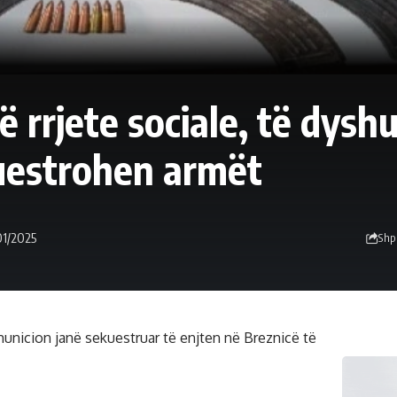
ë rrjete sociale, të dysh
kuestrohen armët
01/2025
Shp
municion janë sekuestruar të enjten në Breznicë të