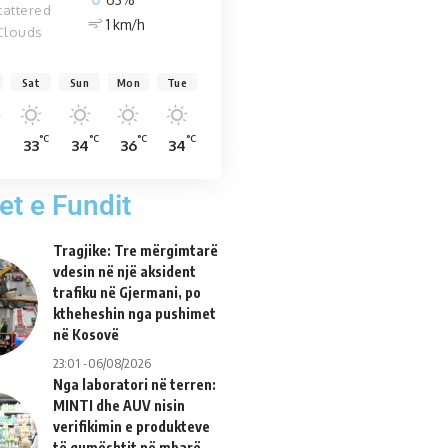
cattered
1 km/h
Clouds
Sat
Sun
Mon
Tue
C
°C
°C
°C
°C
33
34
36
34
et e Fundit
Tragjike: Tre mërgimtarë
vdesin në një aksident
trafiku në Gjermani, po
ktheheshin nga pushimet
në Kosovë
23:01 -06/08/2026
Nga laboratori në terren:
MINTI dhe AUV nisin
verifikimin e produkteve
të qumështit në mbarë