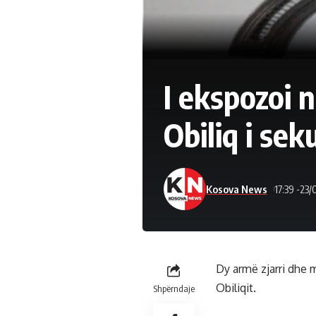
I ekspozoi n
Obiliq i se
Kosova News
17:39 -23/
Dy armë zjarri dhe 
Obiliqit.
Shpërndaje