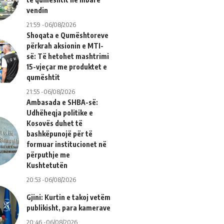
vendin
21:59 -06/08/2026
Shoqata e Qumështoreve
përkrah aksionin e MTI-
së: Të hetohet mashtrimi
15-vjeçar me produktet e
qumështit
21:55 -06/08/2026
Ambasada e SHBA-së:
Udhëheqja politike e
Kosovës duhet të
bashkëpunojë për të
formuar institucionet në
përputhje me
Kushtetutën
20:53 -06/08/2026
Gjini: Kurtin e takoj vetëm
publikisht, para kamerave
20:46 -06/08/2026