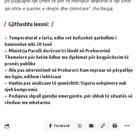
po paguajnë një çmim të për të mbrojtur dinjitetin e një lufte
që ishte e pastër, e drejtë dhe çlirimtare”, tha Begaj.
Gjithashtu lexoni:
Temperaturat e larta, edhe sot kufizohet qarkullimi i
kamionëve mbi 20 tonë
Ministrja Pacolli dorëzon tri lëndë në Prokurorinë
Themelore për hetim lidhur me dyshimet për keqpërdorim të
pronës publike
Aliu pas intervistimit në Prokurori: Kam vepruar në përputhje
me ligjin, ndihem i lehtësuar
Haxhiu pas analizave të qumështit: Siguria ushqimore nuk
njeh kompromis
Podujeva shpall gjendje emergjente, për shkak të situatës së
rënduar me mbeturina
Facebook