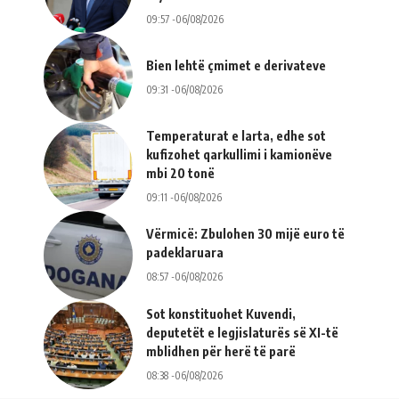
09:57 -06/08/2026
Bien lehtë çmimet e derivateve
09:31 -06/08/2026
Temperaturat e larta, edhe sot
kufizohet qarkullimi i kamionëve
mbi 20 tonë
09:11 -06/08/2026
Vërmicë: Zbulohen 30 mijë euro të
padeklaruara
08:57 -06/08/2026
Sot konstituohet Kuvendi,
deputetët e legjislaturës së XI-të
mblidhen për herë të parë
08:38 -06/08/2026