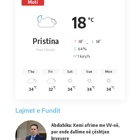
Moti
18
°C
Pristina
°
°
18
_
18
64%
Few Clouds
1 km/h
Thu
Fri
Sat
Sun
Mon
°C
°C
°C
°C
°C
34
32
34
34
34
Lajmet e Fundit
Abdixhiku: Kemi afrime me VV-në,
por ende dallime në çështjen
kryesore