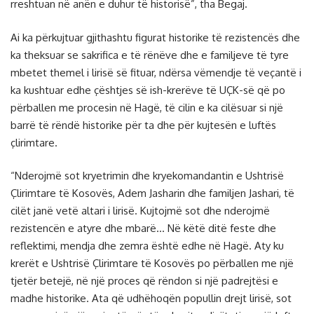
rreshtuan në anën e duhur të historisë”, tha Begaj.
Ai ka përkujtuar gjithashtu figurat historike të rezistencës dhe
ka theksuar se sakrifica e të rënëve dhe e familjeve të tyre
mbetet themel i lirisë së fituar, ndërsa vëmendje të veçantë i
ka kushtuar edhe çështjes së ish-krerëve të UÇK-së që po
përballen me procesin në Hagë, të cilin e ka cilësuar si një
barrë të rëndë historike për ta dhe për kujtesën e luftës
çlirimtare.
“Nderojmë sot kryetrimin dhe kryekomandantin e Ushtrisë
Çlirimtare të Kosovës, Adem Jasharin dhe familjen Jashari, të
cilët janë vetë altari i lirisë. Kujtojmë sot dhe nderojmë
rezistencën e atyre dhe mbarë… Në këtë ditë feste dhe
reflektimi, mendja dhe zemra është edhe në Hagë. Aty ku
krerët e Ushtrisë Çlirimtare të Kosovës po përballen me një
tjetër betejë, në një proces që rëndon si një padrejtësi e
madhe historike. Ata që udhëhoqën popullin drejt lirisë, sot