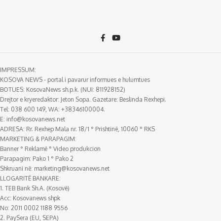
IMPRESSUM:
KOSOVA NEWS - portal i pavarur informues e hulumtues
BOTUES: KosovaNews sh.p.k. (NUI: 811928152)
Drejtor e kryeredaktor: Jeton Sopa. Gazetare: Beslinda Rexhepi.
Tel: 038 600 149, WA: +38346100004.
E:
info@kosovanews.net
ADRESA: Rr. Rexhep Mala nr. 18/1 ° Prishtinë, 10060 ° RKS
MARKETING & PARAPAGIM:
Banner ° Reklamë ° Video produkcion
Parapagim: Pako 1 ° Pako 2
Shkruani në:
marketing@kosovanews.net
LLOGARITË BANKARE:
1. TEB Bank Sh.A. (Kosovë)
Acc: Kosovanews shpk
No: 2011 0002 1188 9556
2. PaySera (EU, SEPA)