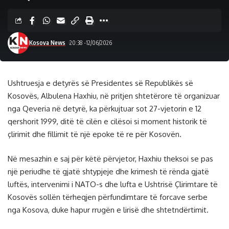
Kosova News
20:38 -12/06/2026
Ushtruesja e detyrës së Presidentes së Republikës së
Kosovës, Albulena Haxhiu, në pritjen shtetërore të organizuar
nga Qeveria në detyrë, ka përkujtuar sot 27-vjetorin e 12
qershorit 1999, ditë të cilën e cilësoi si moment historik të
çlirimit dhe fillimit të një epoke të re për Kosovën.
Në mesazhin e saj për këtë përvjetor, Haxhiu theksoi se pas
një periudhe të gjatë shtypjeje dhe krimesh të rënda gjatë
luftës, intervenimi i NATO-s dhe lufta e Ushtrisë Çlirimtare të
Kosovës sollën tërheqjen përfundimtare të forcave serbe
nga Kosova, duke hapur rrugën e lirisë dhe shtetndërtimit.