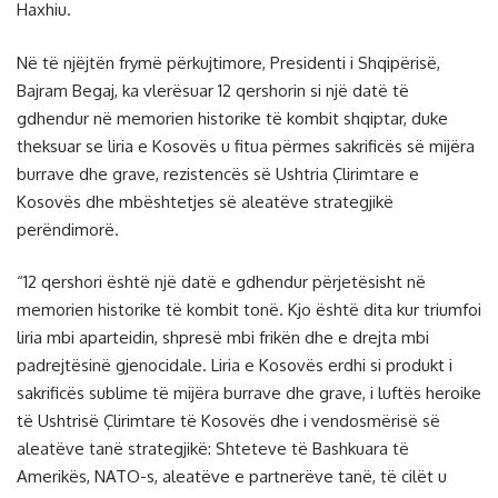
Haxhiu.
Në të njëjtën frymë përkujtimore, Presidenti i Shqipërisë,
Bajram Begaj, ka vlerësuar 12 qershorin si një datë të
gdhendur në memorien historike të kombit shqiptar, duke
theksuar se liria e Kosovës u fitua përmes sakrificës së mijëra
burrave dhe grave, rezistencës së Ushtria Çlirimtare e
Kosovës dhe mbështetjes së aleatëve strategjikë
perëndimorë.
“12 qershori është një datë e gdhendur përjetësisht në
memorien historike të kombit tonë. Kjo është dita kur triumfoi
liria mbi aparteidin, shpresë mbi frikën dhe e drejta mbi
padrejtësinë gjenocidale. Liria e Kosovës erdhi si produkt i
sakrificës sublime të mijëra burrave dhe grave, i luftës heroike
të Ushtrisë Çlirimtare të Kosovës dhe i vendosmërisë së
aleatëve tanë strategjikë: Shteteve të Bashkuara të
Amerikës, NATO-s, aleatëve e partnerëve tanë, të cilët u