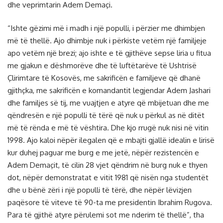
dhe veprimtarin Adem Demaçi.
“Ishte gëzimi më i madh i një populli, i përzier me dhimbjen
më të thellë. Ajo dhimbje nuk i përkiste vetëm një familjeje
apo vetëm një brezi; ajo ishte e të gjithëve sepse liria u fitua
me gjakun e dëshmorëve dhe të luftëtarëve të Ushtrisë
Çlirimtare të Kosovës, me sakrificën e familjeve që dhanë
gjithçka, me sakrificën e komandantit legjendar Adem Jashari
dhe familjes së tij, me vuajtjen e atyre që mbijetuan dhe me
qëndresën e një populli të tërë që nuk u përkul as në ditët
më të rënda e më të vështira. Dhe kjo rrugë nuk nisi në vitin
1998. Ajo kaloi nëpër ilegalen që e mbajti gjallë idealin e lirisë
kur duhej paguar me burg e me jetë, nëpër rezistencën e
Adem Demaçit, të cilin 28 vjet qëndrim në burg nuk e thyen
dot, nëpër demonstratat e vitit 1981 që nisën nga studentët
dhe u bënë zëri i një populli të tërë, dhe nëpër lëvizjen
paqësore të viteve të 90-ta me presidentin Ibrahim Rugova.
Para të gjithë atyre përulemi sot me nderim të thellë”, tha