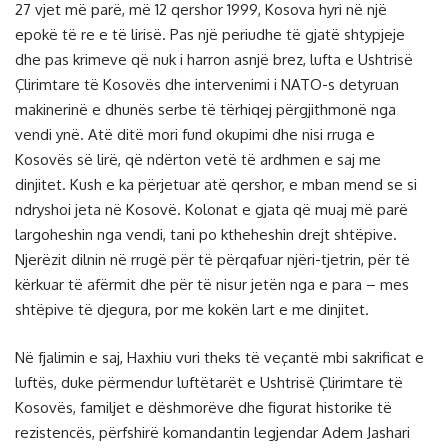
27 vjet më parë, më 12 qershor 1999, Kosova hyri në një
epokë të re e të lirisë. Pas një periudhe të gjatë shtypjeje
dhe pas krimeve që nuk i harron asnjë brez, lufta e Ushtrisë
Çlirimtare të Kosovës dhe intervenimi i NATO-s detyruan
makinerinë e dhunës serbe të tërhiqej përgjithmonë nga
vendi ynë. Atë ditë mori fund okupimi dhe nisi rruga e
Kosovës së lirë, që ndërton vetë të ardhmen e saj me
dinjitet. Kush e ka përjetuar atë qershor, e mban mend se si
ndryshoi jeta në Kosovë. Kolonat e gjata që muaj më parë
largoheshin nga vendi, tani po ktheheshin drejt shtëpive.
Njerëzit dilnin në rrugë për të përqafuar njëri-tjetrin, për të
kërkuar të afërmit dhe për të nisur jetën nga e para – mes
shtëpive të djegura, por me kokën lart e me dinjitet.
Në fjalimin e saj, Haxhiu vuri theks të veçantë mbi sakrificat e
luftës, duke përmendur luftëtarët e Ushtrisë Çlirimtare të
Kosovës, familjet e dëshmorëve dhe figurat historike të
rezistencës, përfshirë komandantin legjendar Adem Jashari