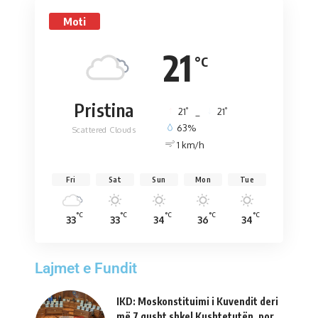
Moti
21
°C
Pristina
°
°
21
_
21
63%
Scattered Clouds
1 km/h
Fri
Sat
Sun
Mon
Tue
°C
°C
°C
°C
°C
33
33
34
36
34
Lajmet e Fundit
IKD: Moskonstituimi i Kuvendit deri
më 7 gusht shkel Kushtetutën, por