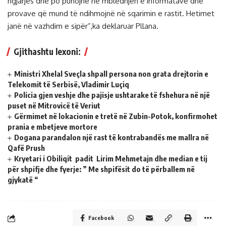
ngjarjes dhe po punojnë në mbledhjen e informatave dhe
provave që mund të ndihmojnë në sqarimin e rastit. Hetimet
janë në vazhdim e sipër”,ka deklaruar Pllana.
Gjithashtu lexoni:
Ministri Xhelal Sveçla shpall persona non grata drejtorin e
Telekomit të Serbisë, Vladimir Luçiq
Policia gjen veshje dhe pajisje ushtarake të fshehura në një
puset në Mitrovicë të Veriut
Gërmimet në lokacionin e tretë në Zubin-Potok, konfirmohet
prania e mbetjeve mortore
Dogana parandalon një rast të kontrabandës me mallra në
Qafë Prush
Kryetari i Obiliqit padit Lirim Mehmetajn dhe median e tij
për shpifje dhe fyerje: ” Me shpifësit do të përballem në
gjykatë “
Facebook