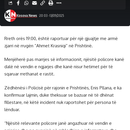
Kosova News
20:03 -13/09/2025
Rreth orës 19:00, është raportuar për një gjuajtje me armë
zjarri në rrugën “Ahmet Krasniqi” në Prishtinë.
Menjëherë pas marrjes së informacionit, njësitë policore kanë
dalë në vendin e ngjarjes dhe kanë nisur hetimet për të
sqaruar rrethanat e rastit.
Zëdhënësi i Policisë për rajonin e Prishtinës, Enis Pllana, e ka
konfirmuar lajmin, duke theksuar se bazuar në të dhënat
fillestare, në këtë incident nuk raportohet për persona të
lënduar.
“Njësitë relevante policore janë angazhuar në vendin e