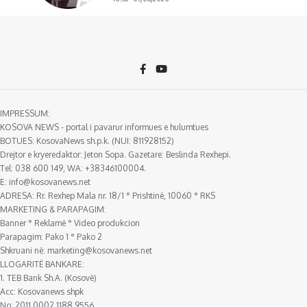
IMPRESSUM:
KOSOVA NEWS - portal i pavarur informues e hulumtues
BOTUES: KosovaNews sh.p.k. (NUI: 811928152)
Drejtor e kryeredaktor: Jeton Sopa. Gazetare: Beslinda Rexhepi.
Tel: 038 600 149, WA: +38346100004.
E:
info@kosovanews.net
ADRESA: Rr. Rexhep Mala nr. 18/1 ° Prishtinë, 10060 ° RKS
MARKETING & PARAPAGIM:
Banner ° Reklamë ° Video produkcion
Parapagim: Pako 1 ° Pako 2
Shkruani në:
marketing@kosovanews.net
LLOGARITË BANKARE:
1. TEB Bank Sh.A. (Kosovë)
Acc: Kosovanews shpk
No: 2011 0002 1188 9556