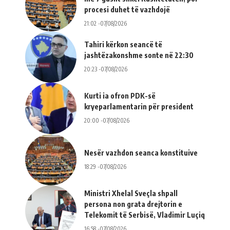
procesi duhet të vazhdojë
21:02 -07/08/2026
Tahiri kërkon seancë të
jashtëzakonshme sonte në 22:30
20:23 -07/08/2026
Kurti ia ofron PDK-së
kryeparlamentarin për president
20:00 -07/08/2026
Nesër vazhdon seanca konstituive
18:29 -07/08/2026
Ministri Xhelal Sveçla shpall
persona non grata drejtorin e
Telekomit të Serbisë, Vladimir Luçiq
16:58 -07/08/2026