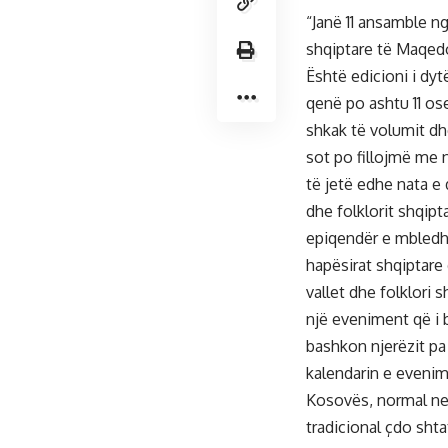
“Janë 11 ansamble ng
shqiptare të Maqedo
Është edicioni i dytë
qenë po ashtu 11 os
shkak të volumit dh
sot po fillojmë me 
të jetë edhe nata e
dhe folklorit shqip
epiqendër e mbledhj
hapësirat shqiptare
vallet dhe folklori 
një eveniment që i bë
bashkon njerëzit pa 
kalendarin e evenim
Kosovës, normal ne
tradicional çdo shta