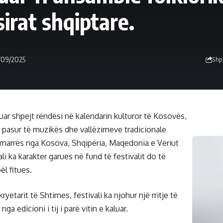
irat shqiptare.
/09/2025
Shp
ituar shpejt rëndësi në kalendarin kulturor të Kosovës,
ë pasur të muzikës dhe vallëzimeve tradicionale
marrës nga Kosova, Shqipëria, Maqedonia e Veriut
ali ka karakter garues në fund të festivalit do të
l fitues.
ryetarit të Shtimes, festivali ka njohur një rritje të
 edicioni i tij i parë vitin e kaluar.