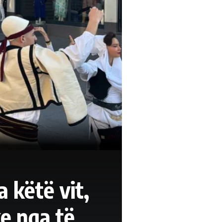
a këtë vit,
e nga të