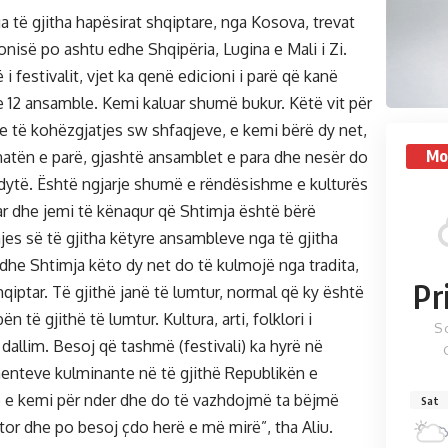
a të gjitha hapësirat shqiptare, nga Kosova, trevat
nisë po ashtu edhe Shqipëria, Lugina e Mali i Zi.
 i festivalit, vjet ka qenë edicioni i parë që kanë
e 12 ansamble. Kemi kaluar shumë bukur. Këtë vit për
e të kohëzgjatjes sw shfaqjeve, e kemi bërë dy net,
Mo
natën e parë, gjashtë ansamblet e para dhe nesër do
 dytë. Është ngjarje shumë e rëndësishme e kulturës
tar dhe jemi të kënaqur që Shtimja është bërë
es së të gjitha këtyre ansambleve nga të gjitha
 dhe Shtimja këto dy net do të kulmojë nga tradita,
Pr
shqiptar. Të gjithë janë të lumtur, normal që ky është
n të gjithë të lumtur. Kultura, arti, folklori i
S
dallim. Besoj që tashmë (festivali) ka hyrë në
enteve kulminante në të gjithë Republikën e
 e kemi për nder dhe do të vazhdojmë ta bëjmë
Sat
tor dhe po besoj çdo herë e më mirë”, tha Aliu.