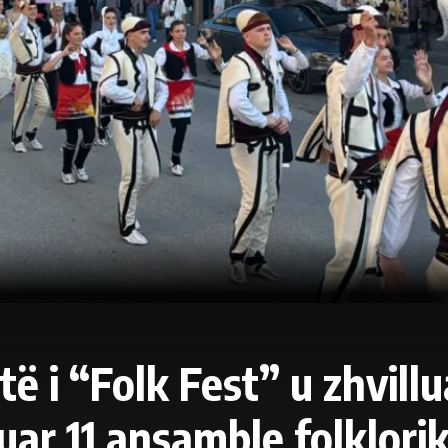
ytë i “Folk Fest” u zhvillu
ar 11 ansamble folklorik