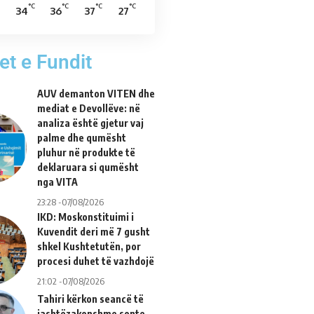
°C
°C
°C
°C
34
36
37
27
et e Fundit
AUV demanton VITEN dhe
mediat e Devollëve: në
analiza është gjetur vaj
palme dhe qumësht
pluhur në produkte të
deklaruara si qumësht
nga VITA
23:28 -07/08/2026
IKD: Moskonstituimi i
Kuvendit deri më 7 gusht
shkel Kushtetutën, por
procesi duhet të vazhdojë
21:02 -07/08/2026
Tahiri kërkon seancë të
jashtëzakonshme sonte