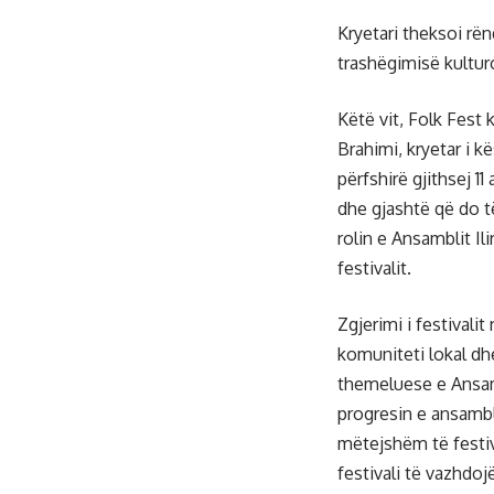
Kryetari theksoi rën
trashëgimisë kultur
Këtë vit, Folk Fest 
Brahimi, kryetar i kës
përfshirë gjithsej 
dhe gjashtë që do t
rolin e Ansamblit Il
festivalit.
Zgjerimi i festivali
komuniteti lokal dh
themeluese e Ansambl
progresin e ansambl
mëtejshëm të festiv
festivali të vazhdojë