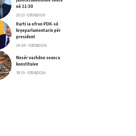
në 22:30
20:23 -07/08/2026
Kurti ia ofron PDK-së
kryeparlamentarin për
president
20:00 -07/08/2026
Nesër vazhdon seanca
konstituive
18:29 -07/08/2026