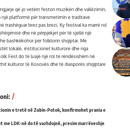
 ngjarje që jo vetëm feston muzikën dhe vallëzimin,
n një platformë për transmetimin e traditave
anë trashëguar brez pas brezi. Ky festival ka marrë rol
ashëgimisë dhe në përpjekjet për të sjellë një
dhe bashkëkohor për folklorin shqiptar. Me
tët lokalë, institucionet kulturore dhe nga
Folk Fest do të luajë një rol të rëndësishëm në
hit kulturor të Kosovës dhe të diasporës shqiptare
oni:
ionin e tretë në Zubin-Potok, konfirmohet prania e
et me LDK-në do të vazhdojnë, presim marrëveshje