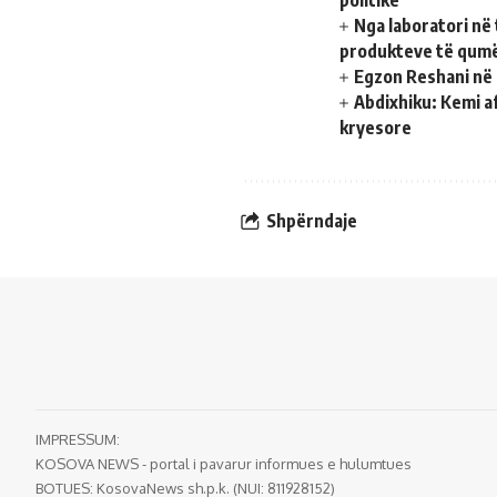
Nga laboratori në 
produkteve të qumë
Egzon Reshani në 
Abdixhiku: Kemi a
kryesore
Shpërndaje
IMPRESSUM:
KOSOVA NEWS - portal i pavarur informues e hulumtues
BOTUES: KosovaNews sh.p.k. (NUI: 811928152)