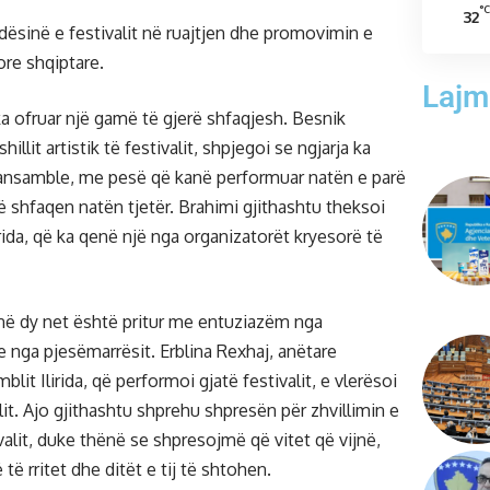
°C
32
dësinë e festivalit në ruajtjen dhe promovimin e
ore shqiptare.
Lajm
ka ofruar një gamë të gjerë shfaqjesh. Besnik
hillit artistik të festivalit, shpjegoi se ngjarja ka
11 ansamble, me pesë që kanë performuar natën e parë
ë shfaqen natën tjetër. Brahimi gjithashtu theksoi
irida, që ka qenë një nga organizatorët kryesorë të
t në dy net është pritur me entuziazëm nga
e nga pjesëmarrësit. Erblina Rexhaj, anëtare
it Ilirida, që performoi gjatë festivalit, e vlerësoi
it. Ajo gjithashtu shprehu shpresën për zhvillimin e
alit, duke thënë se shpresojmë që vitet që vijnë,
 të rritet dhe ditët e tij të shtohen.