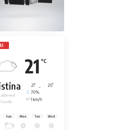
ti
21
°C
istina
°
°
21
_
20
70%
cattered
1 km/h
Clouds
Sun
Mon
Tue
Wed