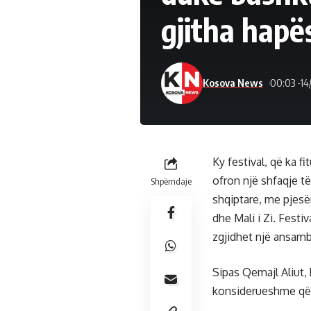
gjitha hapës
Kosova News
00:03 -14
Ky festival, që ka f
ofron një shfaqje t
Shpërndaje
shqiptare, me pjesë
dhe Mali i Zi. Festiv
zgjidhet një ansambë
Sipas Qemajl Aliut, k
konsiderueshme që nga