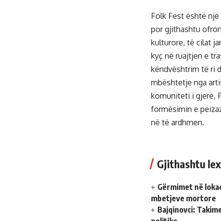
Folk Fest është një
por gjithashtu ofro
kulturore, të cilat j
kyç në ruajtjen e tr
këndvështrim të ri 
mbështetje nga artis
komuniteti i gjerë, 
formësimin e peizaz
në të ardhmen.
Gjithashtu lex
Gërmimet në lokac
mbetjeve mortore
Bajqinovci: Takim
politike