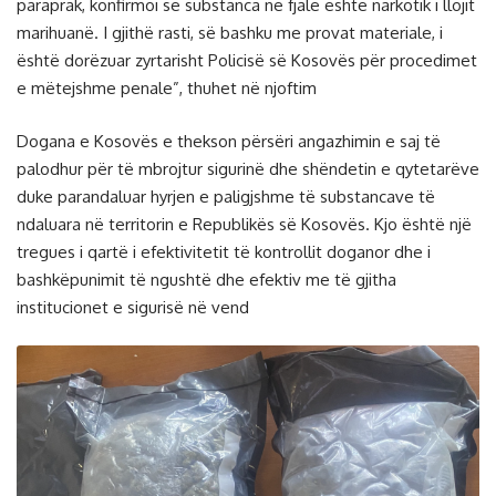
paraprak, konfirmoi se substanca në fjalë është narkotik i llojit
marihuanë. I gjithë rasti, së bashku me provat materiale, i
është dorëzuar zyrtarisht Policisë së Kosovës për procedimet
e mëtejshme penale”, thuhet në njoftim
Dogana e Kosovës e thekson përsëri angazhimin e saj të
palodhur për të mbrojtur sigurinë dhe shëndetin e qytetarëve
duke parandaluar hyrjen e paligjshme të substancave të
ndaluara në territorin e Republikës së Kosovës. Kjo është një
tregues i qartë i efektivitetit të kontrollit doganor dhe i
bashkëpunimit të ngushtë dhe efektiv me të gjitha
institucionet e sigurisë në vend