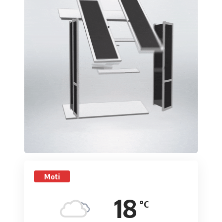
Moti
18
°C