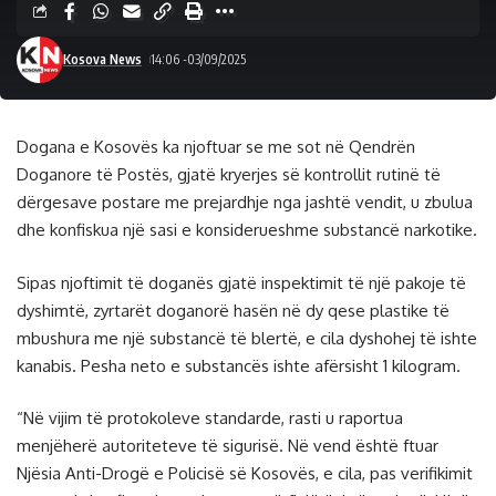
Kosova News
14:06 -03/09/2025
Dogana e Kosovës ka njoftuar se me sot në Qendrën
Doganore të Postës, gjatë kryerjes së kontrollit rutinë të
dërgesave postare me prejardhje nga jashtë vendit, u zbulua
dhe konfiskua një sasi e konsiderueshme substancë narkotike.
Sipas njoftimit të doganës gjatë inspektimit të një pakoje të
dyshimtë, zyrtarët doganorë hasën në dy qese plastike të
mbushura me një substancë të blertë, e cila dyshohej të ishte
kanabis. Pesha neto e substancës ishte afërsisht 1 kilogram.
“Në vijim të protokoleve standarde, rasti u raportua
menjëherë autoriteteve të sigurisë. Në vend është ftuar
Njësia Anti-Drogë e Policisë së Kosovës, e cila, pas verifikimit