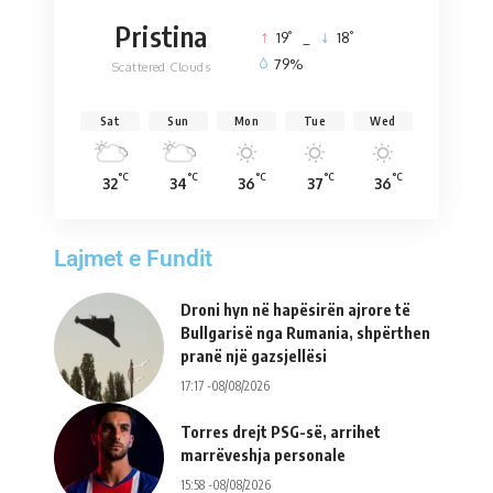
Pristina
°
°
19
_
18
79%
Scattered Clouds
Sat
Sun
Mon
Tue
Wed
°C
°C
°C
°C
°C
32
34
36
37
36
Lajmet e Fundit
Droni hyn në hapësirën ajrore të
Bullgarisë nga Rumania, shpërthen
pranë një gazsjellësi
17:17 -08/08/2026
Torres drejt PSG-së, arrihet
marrëveshja personale
15:58 -08/08/2026