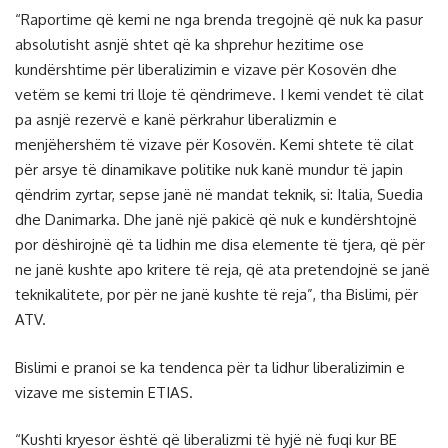
“Raportime që kemi ne nga brenda tregojnë që nuk ka pasur
absolutisht asnjë shtet që ka shprehur hezitime ose
kundërshtime për liberalizimin e vizave për Kosovën dhe
vetëm se kemi tri lloje të qëndrimeve. I kemi vendet të cilat
pa asnjë rezervë e kanë përkrahur liberalizmin e
menjëhershëm të vizave për Kosovën. Kemi shtete të cilat
për arsye të dinamikave politike nuk kanë mundur të japin
qëndrim zyrtar, sepse janë në mandat teknik, si: Italia, Suedia
dhe Danimarka. Dhe janë një pakicë që nuk e kundërshtojnë
por dëshirojnë që ta lidhin me disa elemente të tjera, që për
ne janë kushte apo kritere të reja, që ata pretendojnë se janë
teknikalitete, por për ne janë kushte të reja”, tha Bislimi, për
ATV.
Bislimi e pranoi se ka tendenca për ta lidhur liberalizimin e
vizave me sistemin ETIAS.
“Kushti kryesor është që liberalizmi të hyjë në fuqi kur BE