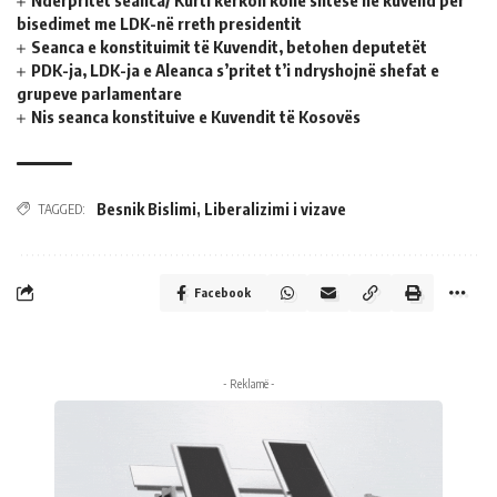
bisedimet me LDK-në rreth presidentit
Seanca e konstituimit të Kuvendit, betohen deputetët
PDK-ja, LDK-ja e Aleanca s’pritet t’i ndryshojnë shefat e
grupeve parlamentare
Nis seanca konstituive e Kuvendit të Kosovës
Besnik Bislimi
,
Liberalizimi i vizave
TAGGED:
Facebook
- Reklamë -