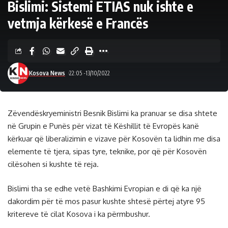
Bislimi: Sistemi ETIAS nuk ishte e
vetmja kërkesë e Francës
Kosova News
22:05 -13/10/2022
Zëvendëskryeministri Besnik Bislimi ka pranuar se disa shtete
në Grupin e Punës për vizat të Këshillit të Evropës kanë
kërkuar që liberalizimin e vizave për Kosovën ta lidhin me disa
elemente të tjera, sipas tyre, teknike, por që për Kosovën
cilësohen si kushte të reja.
Bislimi tha se edhe vetë Bashkimi Evropian e di që ka një
dakordim për të mos pasur kushte shtesë përtej atyre 95
kritereve të cilat Kosova i ka përmbushur.