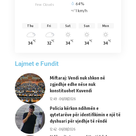
64%
Few Clouds
1 km/h
Thu
Fri
Sat
Sun
Mon
°C
°C
°C
°C
°C
34
32
34
34
34
Lajmet e Fundit
Miftaraj: Vendi nuk shkon në
zgjedhje edhe nëse nuk
konstituohet Kuvendi
12:49 -06/08/2026
Policia kërkon ndihmën e
qytetarëve për identifikimin e një të
dyshuari për vjedhje të rëndë
12:42 -06/08/2026