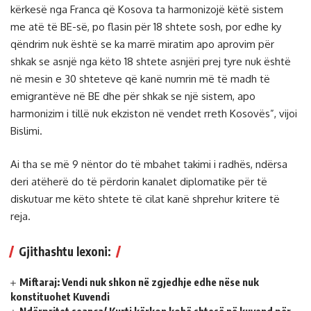
kërkesë nga Franca që Kosova ta harmonizojë këtë sistem
me atë të BE-së, po flasin për 18 shtete sosh, por edhe ky
qëndrim nuk është se ka marrë miratim apo aprovim për
shkak se asnjë nga këto 18 shtete asnjëri prej tyre nuk është
në mesin e 30 shteteve që kanë numrin më të madh të
emigrantëve në BE dhe për shkak se një sistem, apo
harmonizim i tillë nuk ekziston në vendet rreth Kosovës”, vijoi
Bislimi.
Ai tha se më 9 nëntor do të mbahet takimi i radhës, ndërsa
deri atëherë do të përdorin kanalet diplomatike për të
diskutuar me këto shtete të cilat kanë shprehur kritere të
reja.
Gjithashtu lexoni:
Miftaraj: Vendi nuk shkon në zgjedhje edhe nëse nuk
konstituohet Kuvendi
Ndërpritet seanca/ Kurti kërkon kohë shtesë në kuvend për