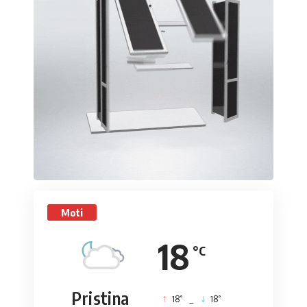
Moti
18
°C
Pristina
°
°
18
_
18