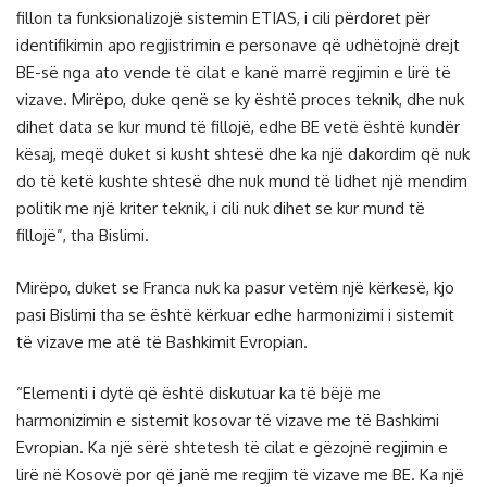
fillon ta funksionalizojë sistemin ETIAS, i cili përdoret për
identifikimin apo regjistrimin e personave që udhëtojnë drejt
BE-së nga ato vende të cilat e kanë marrë regjimin e lirë të
vizave. Mirëpo, duke qenë se ky është proces teknik, dhe nuk
dihet data se kur mund të fillojë, edhe BE vetë është kundër
kësaj, meqë duket si kusht shtesë dhe ka një dakordim që nuk
do të ketë kushte shtesë dhe nuk mund të lidhet një mendim
politik me një kriter teknik, i cili nuk dihet se kur mund të
fillojë”, tha Bislimi.
Mirëpo, duket se Franca nuk ka pasur vetëm një kërkesë, kjo
pasi Bislimi tha se është kërkuar edhe harmonizimi i sistemit
të vizave me atë të Bashkimit Evropian.
“Elementi i dytë që është diskutuar ka të bëjë me
harmonizimin e sistemit kosovar të vizave me të Bashkimi
Evropian. Ka një sërë shtetesh të cilat e gëzojnë regjimin e
lirë në Kosovë por që janë me regjim të vizave me BE. Ka një