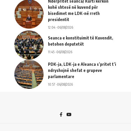
Ndërpritet seanca/ Kurti kërkon
kohë shtesë në kuvend për
bisedimet me LDK-në rreth
presidentit
12:04 -06/08/2026
Seanca e konstituimit të Kuvendit,
betohen deputetët
11:45 -06/08/2026
PDK-ja, LDK-ja e Aleanca s’pritet t’i
ndryshojnë shefat e grupeve
parlamentare
10:57 -06/08/2026