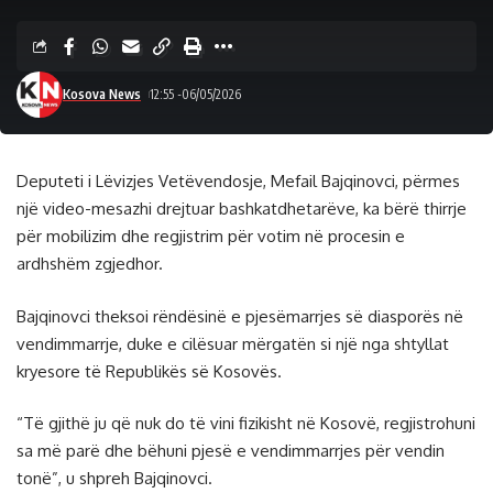
Kosova News
12:55 -06/05/2026
Deputeti i Lëvizjes Vetëvendosje, Mefail Bajqinovci, përmes
një video-mesazhi drejtuar bashkatdhetarëve, ka bërë thirrje
për mobilizim dhe regjistrim për votim në procesin e
ardhshëm zgjedhor.
Bajqinovci theksoi rëndësinë e pjesëmarrjes së diasporës në
vendimmarrje, duke e cilësuar mërgatën si një nga shtyllat
kryesore të Republikës së Kosovës.
“Të gjithë ju që nuk do të vini fizikisht në Kosovë, regjistrohuni
sa më parë dhe bëhuni pjesë e vendimmarrjes për vendin
tonë”, u shpreh Bajqinovci.