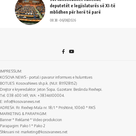
deputetët e legjislaturës së XI-të
mblidhen për herë të parë
08:38 -06/08/2026
IMPRESSUM:
KOSOVA NEWS - portal i pavarur informues e hulumtues
BOTUES: KosovaNews sh.p.k. (NUI: 811928152)
Drejtor e kryeredaktor: Jeton Sopa. Gazetare: Beslinda Rexhepi.
Tel: 038 600 149, WA: +38346100004.
E:
info@kosovanews.net
ADRESA: Rr. Rexhep Mala nr. 18/1 ° Prishtinë, 10060 ° RKS
MARKETING & PARAPAGIM:
Banner ° Reklamë ° Video produkcion
Parapagim: Pako 1 ° Pako 2
Shkruani në:
marketing@kosovanews.net