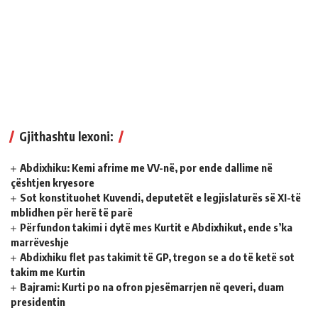
Gjithashtu lexoni:
Abdixhiku: Kemi afrime me VV-në, por ende dallime në
çështjen kryesore
Sot konstituohet Kuvendi, deputetët e legjislaturës së XI-të
mblidhen për herë të parë
Përfundon takimi i dytë mes Kurtit e Abdixhikut, ende s’ka
marrëveshje
Abdixhiku flet pas takimit të GP, tregon se a do të ketë sot
takim me Kurtin
Bajrami: Kurti po na ofron pjesëmarrjen në qeveri, duam
presidentin