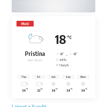
Moti
18
°C
Pristina
°
°
18
_
18
64%
Few Clouds
1 km/h
Thu
Fri
Sat
Sun
Mon
°C
°C
°C
°C
°C
34
32
34
34
34
Lajmet e Fundit