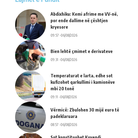
Abdixhiku: Kemi afrime me VV-në,
por ende dallime në çështjen
kryesore
09:57 -06/08/2026
Bien lehtë çmimet e derivateve
09:31 -06/08/2026
Temperaturat e larta, edhe sot
kufizohet qarkullimi i kamionëve
mbi 20 tonë
09:11 -06/08/2026
Vërmicë: Zbulohen 30 mijë euro të
padeklaruara
08:57 -06/08/2026
Sot konstituohet Kuvendi,