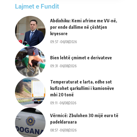
Lajmet e Fundit
Abdixhiku: Kemi afrime me VV-në,
por ende dallime në çështjen
kryesore
09:57 -06/08/2026
Bien lehtë çmimet e derivateve
09:31 -06/08/2026
Temperaturat e larta, edhe sot
kufizohet qarkullimi i kamionëve
mbi 20 tonë
09:11 -06/08/2026
Vërmicë: Zbulohen 30 mijë euro të
padeklaruara
08:57 -06/08/2026