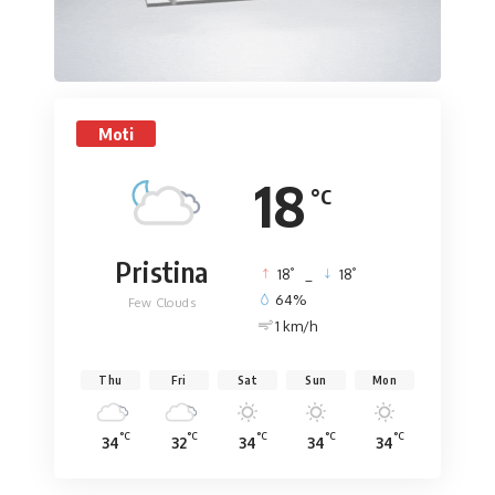
Moti
18
°C
Pristina
°
°
18
_
18
64%
Few Clouds
1 km/h
Thu
Fri
Sat
Sun
Mon
°C
°C
°C
°C
°C
34
32
34
34
34