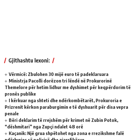
Gjithashtu lexoni:
Vërmicë: Zbulohen 30 mijë euro të padeklaruara
Ministrja Pacolli dorëzon tri lëndë në Prokurorinë
Themelore për hetim lidhur me dyshimet për keqpërdorim të
pronës publike
I kërkuar nga shteti dhe ndërkombëtarët, Prokuroria e
Prizrenit kërkon paraburgimin e të dyshuarit për disa vepra
penale
​Bëri deklarim të rrejshëm për krimet në Zubin Potok,
“dëshmitari” nga Zupçi ndalet 48 orë
Kaçanik: Një grua shpëtohet nga zona e rrezikshme falë
ndërhyrjes së policisë dhe zjarrfikësve