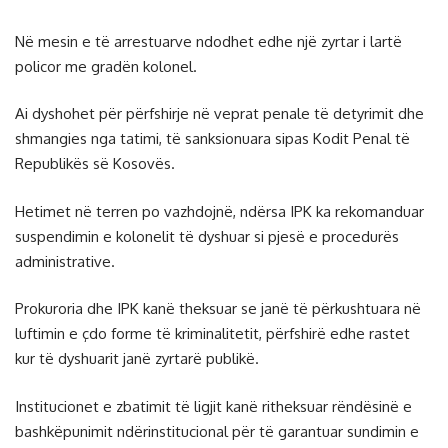
Në mesin e të arrestuarve ndodhet edhe një zyrtar i lartë
policor me gradën kolonel.
Ai dyshohet për përfshirje në veprat penale të detyrimit dhe
shmangies nga tatimi, të sanksionuara sipas Kodit Penal të
Republikës së Kosovës.
Hetimet në terren po vazhdojnë, ndërsa IPK ka rekomanduar
suspendimin e kolonelit të dyshuar si pjesë e procedurës
administrative.
Prokuroria dhe IPK kanë theksuar se janë të përkushtuara në
luftimin e çdo forme të kriminalitetit, përfshirë edhe rastet
kur të dyshuarit janë zyrtarë publikë.
Institucionet e zbatimit të ligjit kanë ritheksuar rëndësinë e
bashkëpunimit ndërinstitucional për të garantuar sundimin e