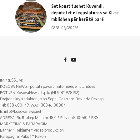
Sot konstituohet Kuvendi,
deputetët e legjislaturës së XI-të
mblidhen për herë të parë
08:38 -06/08/2026
IMPRESSUM:
KOSOVA NEWS - portal i pavarur informues e hulumtues
BOTUES: KosovaNews sh.p.k. (NUI: 811928152)
Drejtor e kryeredaktor: Jeton Sopa. Gazetare: Beslinda Rexhepi.
Tel: 038 600 149, WA: +38346100004.
E:
info@kosovanews.net
ADRESA: Rr. Rexhep Mala nr. 18/1 ° Prishtinë, 10060 ° RKS
MARKETING & PARAPAGIM:
Banner ° Reklamë ° Video produkcion
Parapagim: Pako 1 ° Pako 2