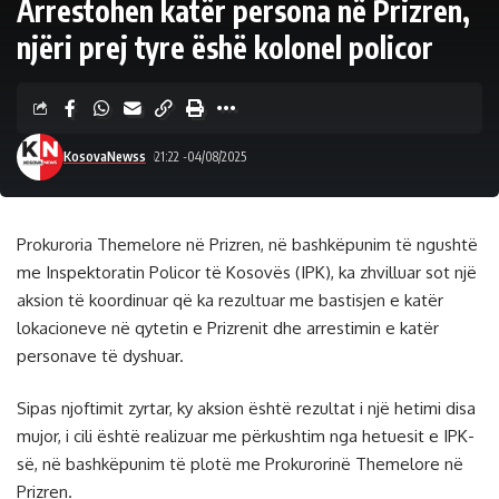
Arrestohen katër persona në Prizren,
njëri prej tyre ëshë kolonel policor
KosovaNewss
21:22 -04/08/2025
Prokuroria Themelore në Prizren, në bashkëpunim të ngushtë
me Inspektoratin Policor të Kosovës (IPK), ka zhvilluar sot një
aksion të koordinuar që ka rezultuar me bastisjen e katër
lokacioneve në qytetin e Prizrenit dhe arrestimin e katër
personave të dyshuar.
Sipas njoftimit zyrtar, ky aksion është rezultat i një hetimi disa
mujor, i cili është realizuar me përkushtim nga hetuesit e IPK-
së, në bashkëpunim të plotë me Prokurorinë Themelore në
Prizren.