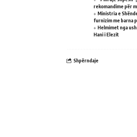
rekomandime për mb
Ministria e Shënd
furnizim me barna p
Helmimet nga ushq
Hani i Elezit
Shpërndaje