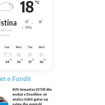
18
°C
istina
°
°
19
_
18
79%
cattered
Clouds
Sun
Mon
Tue
Wed
°C
°C
°C
°C
34
36
37
36
et e Fundit
AUV demanton VITEN dhe
mediat e Devollëve: në
analiza është gjetur vaj
palme dhe qumësht