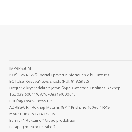
IMPRESSUM:
KOSOVA NEWS - portal i pavarur informues e hulumtues
BOTUES: KosovaNews sh.p.k. (NUI: 811928152)
Drejtor e kryeredaktor: Jeton Sopa. Gazetare: Beslinda Rexhepi.
Tel: 038 600 149, WA: +38346100004.
E:
info@kosovanews.net
ADRESA: Rr. Rexhep Mala nr. 18/1 ° Prishtinë, 10060 ° RKS
MARKETING & PARAPAGIM:
Banner ° Reklamë ° Video produkcion
Parapagim: Pako 1 ° Pako 2