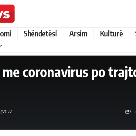
omi
Shëndetësi
Arsim
Kulturë
 me coronavirus po traj
07/2022
Shp