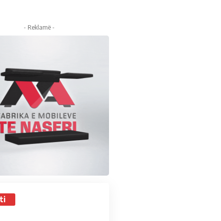
- Reklamë -
ti