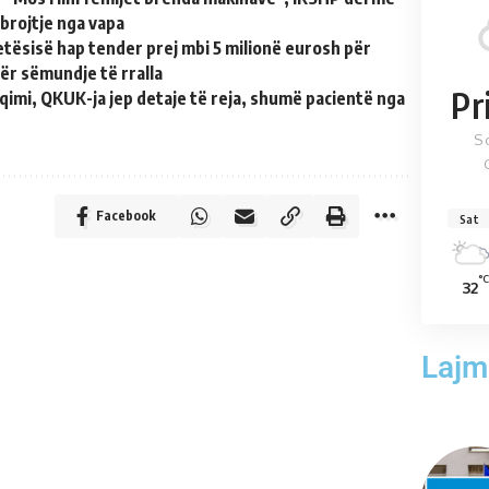
rojtje nga vapa
etësisë hap tender prej mbi 5 milionë eurosh për
ër sëmundje të rralla
Pr
imi, QKUK-ja jep detaje të reja, shumë pacientë nga
S
Facebook
Sat
°C
32
Lajm