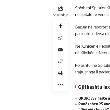
Shërbimi Spitalor Kl
në spitalet e vendit
Shpërndaje
Bazuar në raportet e
pacientë, ndërsa nj
Në Klinikën e Pediat
në Klinikën e Neona
Po ashtu, në Spitali
trajtuar nga 11 pacie
Gjithashtu lex
QKUK: 337 raste n
Punësohen 25 anes
“Pini ujë shpesh”,