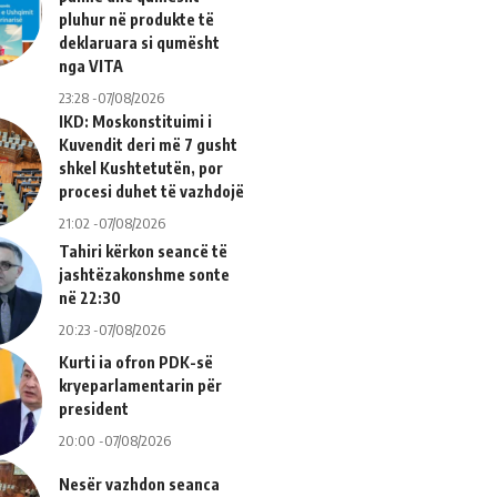
pluhur në produkte të
deklaruara si qumësht
nga VITA
23:28 -07/08/2026
IKD: Moskonstituimi i
Kuvendit deri më 7 gusht
shkel Kushtetutën, por
procesi duhet të vazhdojë
21:02 -07/08/2026
Tahiri kërkon seancë të
jashtëzakonshme sonte
në 22:30
20:23 -07/08/2026
Kurti ia ofron PDK-së
kryeparlamentarin për
president
20:00 -07/08/2026
Nesër vazhdon seanca