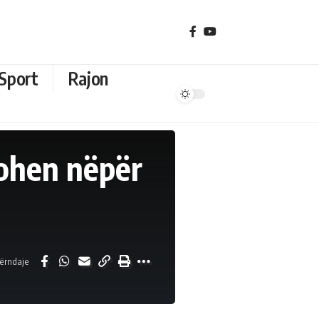
Sport
Rajon
tohen nëpër
ërndaje