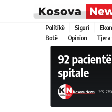
Politikë
Siguri
Ekon
Botë
Opinion
Tjera
92 pacientë
spitale
Kosova News
13:35 -27/