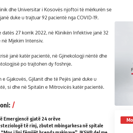
inik dhe Universitar i Kosovës njoftoi të mërkurën se
 janë duke u trajtuar 92 pacientë nga COVID-19.
 datës 27 korrik 2022, në Klinikën Infektive janë 32
ë në Mjekim Intensiv.
risë janë katër pacientë, në Gjinekologji nëntë dhe
tologjisë po trajtohen dy foshnje.
n e Gjakovës, Gjilanit dhe të Pejës janë duke u
ntë, si dhe në Spitalin e Mitrovicës katër pacientë.
oni:
ë Emergjencë gjatë 24 orëve
Mo
teziologë të rinj, zbutet mbingarkesa në spitale
 “Mos i lini fëmijët brenda makinave”, IKSHP del me