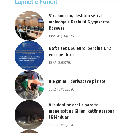
Lajmet e Fundit
S’ka kuorum, dështon sërish
mbledhja e Këshillit Gjyqësor të
Kosovës
10:29 -07/08/2026
Nafta sot 1.66 euro, benzina 1.42
euro për litër
10:22 -07/08/2026
Bie çmimi i derivateve për sot
09:55 -07/08/2026
Aksident në orët e para të
mëngjesit në Gjilan, katër persona
të lënduar
09:53 -07/08/2026