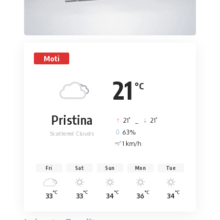
Moti
21
°C
Pristina
°
°
21
_
21
63%
Scattered Clouds
1 km/h
Fri
Sat
Sun
Mon
Tue
°C
°C
°C
°C
°C
33
33
34
36
34