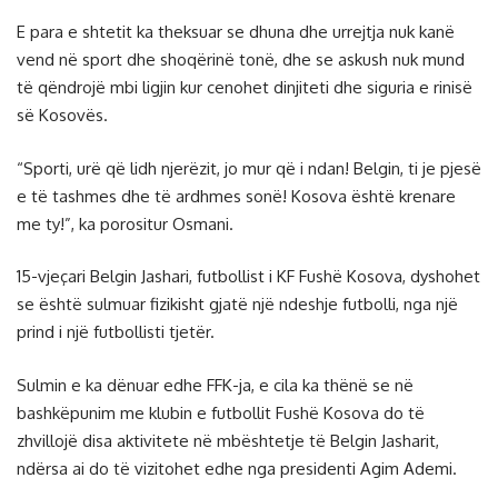
E para e shtetit ka theksuar se dhuna dhe urrejtja nuk kanë
vend në sport dhe shoqërinë tonë, dhe se askush nuk mund
të qëndrojë mbi ligjin kur cenohet dinjiteti dhe siguria e rinisë
së Kosovës.
“Sporti, urë që lidh njerëzit, jo mur që i ndan! Belgin, ti je pjesë
e të tashmes dhe të ardhmes sonë! Kosova është krenare
me ty!”, ka porositur Osmani.
15-vjeçari Belgin Jashari, futbollist i KF Fushë Kosova, dyshohet
se është sulmuar fizikisht gjatë një ndeshje futbolli, nga një
prind i një futbollisti tjetër.
Sulmin e ka dënuar edhe FFK-ja, e cila ka thënë se në
bashkëpunim me klubin e futbollit Fushë Kosova do të
zhvillojë disa aktivitete në mbështetje të Belgin Jasharit,
ndërsa ai do të vizitohet edhe nga presidenti Agim Ademi.