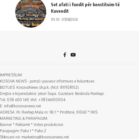
Sot afati i fundit për konstituim të
Kuvendit
09:50 -07/08/2026
IMPRESSUM:
KOSOVA NEWS - portal i pavarur informues e hulumtues
BOTUES: KosovaNews sh.p.k. (NUI: 811928152)
Drejtor e kryeredaktor: Jeton Sopa. Gazetare: Beslinda Rexhepi.
Tel: 038 600 149, WA: +38346100004.
E:
info@kosovanews.net
ADRESA: Rr. Rexhep Mala nr. 18/1 ° Prishtinë, 10060 ° RKS
MARKETING & PARAPAGIM:
Banner ° Reklamë ° Video produkcion
Parapagim: Pako 1 ° Pako 2
Shkruani në:
marketing@kosovanews.net