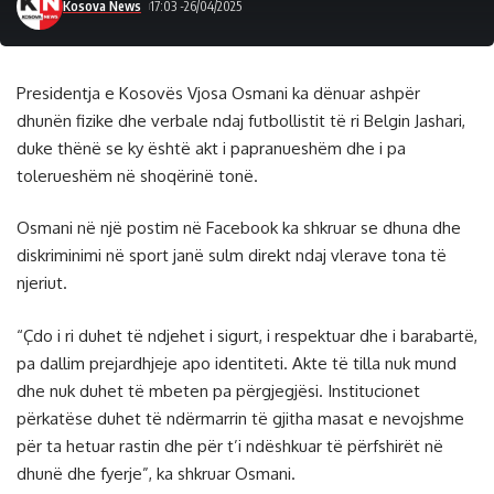
Kosova News
17:03 -26/04/2025
Presidentja e Kosovës Vjosa Osmani ka dënuar ashpër
dhunën fizike dhe verbale ndaj futbollistit të ri Belgin Jashari,
duke thënë se ky është akt i papranueshëm dhe i pa
tolerueshëm në shoqërinë tonë.
Osmani në një postim në Facebook ka shkruar se dhuna dhe
diskriminimi në sport janë sulm direkt ndaj vlerave tona të
njeriut.
“Çdo i ri duhet të ndjehet i sigurt, i respektuar dhe i barabartë,
pa dallim prejardhjeje apo identiteti. Akte të tilla nuk mund
dhe nuk duhet të mbeten pa përgjegjësi. Institucionet
përkatëse duhet të ndërmarrin të gjitha masat e nevojshme
për ta hetuar rastin dhe për t’i ndëshkuar të përfshirët në
dhunë dhe fyerje”, ka shkruar Osmani.