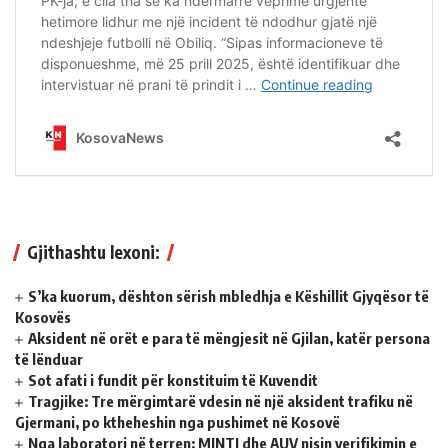
Gjithashtu lexoni:
S’ka kuorum, dështon sërish mbledhja e Këshillit Gjyqësor të
Kosovës
Aksident në orët e para të mëngjesit në Gjilan, katër persona
të lënduar
Sot afati i fundit për konstituim të Kuvendit
Tragjike: Tre mërgimtarë vdesin në një aksident trafiku në
Gjermani, po ktheheshin nga pushimet në Kosovë
Nga laboratori në terren: MINTI dhe AUV nisin verifikimin e