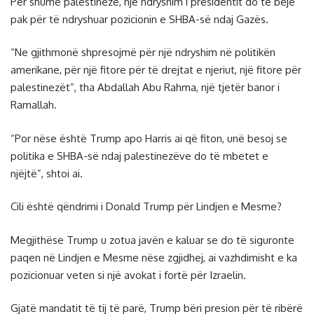
Për shumë palestinezë, një ndryshim i presidentit do të bëjë
pak për të ndryshuar pozicionin e SHBA-së ndaj Gazës.
“Ne gjithmonë shpresojmë për një ndryshim në politikën
amerikane, për një fitore për të drejtat e njeriut, një fitore për
palestinezët”, tha Abdallah Abu Rahma, një tjetër banor i
Ramallah.
“Por nëse është Trump apo Harris ai që fiton, unë besoj se
politika e SHBA-së ndaj palestinezëve do të mbetet e
njëjtë”, shtoi ai.
Cili është qëndrimi i Donald Trump për Lindjen e Mesme?
Megjithëse Trump u zotua javën e kaluar se do të siguronte
paqen në Lindjen e Mesme nëse zgjidhej, ai vazhdimisht e ka
pozicionuar veten si një avokat i fortë për Izraelin.
Gjatë mandatit të tij të parë, Trump bëri presion për të ribërë