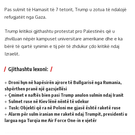
Pas sulmit të Hamasit të 7 tetorit, Trump u zotua të ndalojë
refugjatët nga Gaza.
Trump kritikoi gjithashtu protestat pro Palestinës që u
zhvilluan nëpër kampuset universitare amerikane dhe e ka
bërë të qartë synimin e tij për të zhdukur çdo kritikë ndaj
Izraelit.
Gjithashtu lexoni:
Droni hyn në hapësirën ajrore të Bullgarisë nga Rumania,
shpërthen pranë një gazsjellësi
Çmimet e naftës bien pasi Trump anulon sulmin ndaj Iranit
Sulmet ruse në Kiev lënë nëntë të vdekur
Tusk: Objekti që ra në Poloni me gjasë është raketë ruse
Alarm për sulm iranian me raketë ndaj Trumpit, presidenti u
largua nga Turqia me Air Force One-in e vjetër