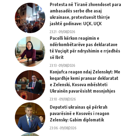
Protesta në Tiranë zhvendoset para
ambasadës serbe dhe asaj
ukrainase, protestuesit thirrje
jashtë godinave: UÇK, UÇK
23:21 -09/08/2026
Pacolli kërkon reagimin e
ndërkombëtarëve pas deklaratave
të Vuçiqit për ndryshimin e rrjedhës
së Ibrit
23:13 -09/08/2026
Konjufca reagon ndaj Zelenskyt: Me
keqardhje kemi pranuar deklaratat
e Zelenski, Kosova mbështeti
Ukrainën pavarësisht mosnjohjes
23:10 -09/08/2026
Deputeti ukrainas që përkrah
pavarësinë e Kosovës i reagon
Zelensky: Gabim diplomatik
23:06 -09/08/2026