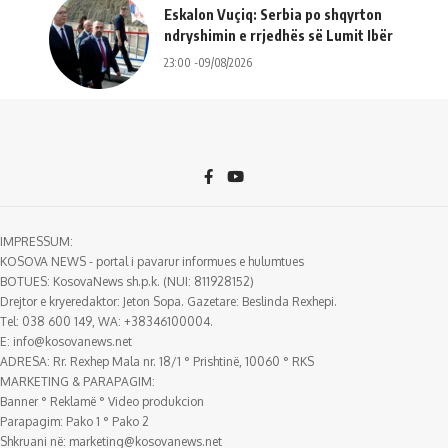
Eskalon Vuçiq: Serbia po shqyrton
ndryshimin e rrjedhës së Lumit Ibër
23:00 -09/08/2026
IMPRESSUM:
KOSOVA NEWS - portal i pavarur informues e hulumtues
BOTUES: KosovaNews sh.p.k. (NUI: 811928152)
Drejtor e kryeredaktor: Jeton Sopa. Gazetare: Beslinda Rexhepi.
Tel: 038 600 149, WA: +38346100004.
E:
info@kosovanews.net
ADRESA: Rr. Rexhep Mala nr. 18/1 ° Prishtinë, 10060 ° RKS
MARKETING & PARAPAGIM:
Banner ° Reklamë ° Video produkcion
Parapagim: Pako 1 ° Pako 2
Shkruani në:
marketing@kosovanews.net