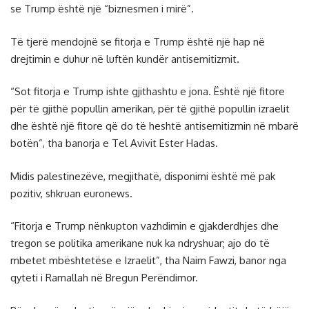
se Trump është një “biznesmen i mirë”.
Të tjerë mendojnë se fitorja e Trump është një hap në
drejtimin e duhur në luftën kundër antisemitizmit.
“Sot fitorja e Trump ishte gjithashtu e jona. Është një fitore
për të gjithë popullin amerikan, për të gjithë popullin izraelit
dhe është një fitore që do të heshtë antisemitizmin në mbarë
botën”, tha banorja e Tel Avivit Ester Hadas.
Midis palestinezëve, megjithatë, disponimi është më pak
pozitiv, shkruan
euronews
.
“Fitorja e Trump nënkupton vazhdimin e gjakderdhjes dhe
tregon se politika amerikane nuk ka ndryshuar; ajo do të
mbetet mbështetëse e Izraelit”, tha Naim Fawzi, banor nga
qyteti i Ramallah në Bregun Perëndimor.