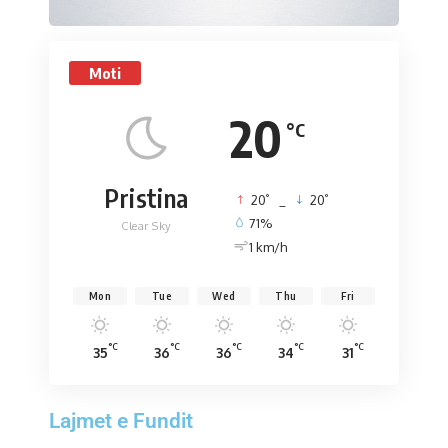
Moti
20
°C
Pristina
°
°
20
_
20
71%
Clear Sky
1 km/h
Mon
Tue
Wed
Thu
Fri
°C
°C
°C
°C
°C
35
36
36
34
31
Lajmet e Fundit