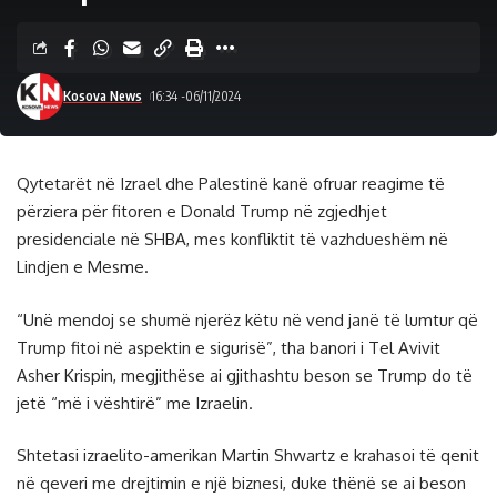
Kosova News
16:34 -06/11/2024
Qytetarët në Izrael dhe Palestinë kanë ofruar reagime të
përziera për fitoren e Donald Trump në zgjedhjet
presidenciale në SHBA, mes konfliktit të vazhdueshëm në
Lindjen e Mesme.
“Unë mendoj se shumë njerëz këtu në vend janë të lumtur që
Trump fitoi në aspektin e sigurisë”, tha banori i Tel Avivit
Asher Krispin, megjithëse ai gjithashtu beson se Trump do të
jetë “më i vështirë” me Izraelin.
Shtetasi izraelito-amerikan Martin Shwartz e krahasoi të qenit
në qeveri me drejtimin e një biznesi, duke thënë se ai beson