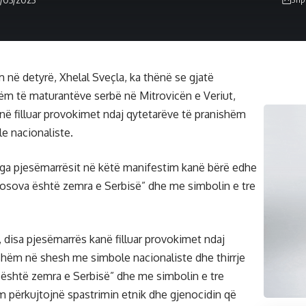
 në detyrë, Xhelal Sveçla, ka thënë se gjatë
ëm të maturantëve serbë në Mitrovicën e Veriut,
në filluar provokimet ndaj qytetarëve të pranishëm
e nacionaliste.
nga pjesëmarrësit në këtë manifestim kanë bërë edhe
“Kosova është zemra e Serbisë” dhe me simbolin e tre
, disa pjesëmarrës kanë filluar provokimet ndaj
shëm në shesh me simbole nacionaliste dhe thirrje
është zemra e Serbisë” dhe me simbolin e tre
m përkujtojnë spastrimin etnik dhe gjenocidin që