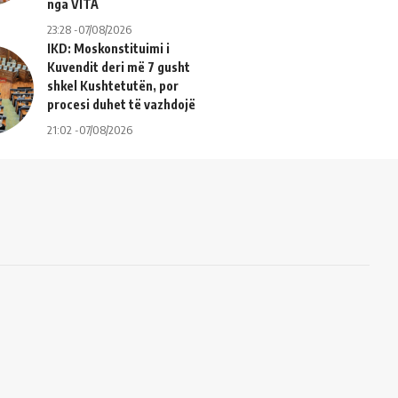
nga VITA
23:28 -07/08/2026
IKD: Moskonstituimi i
Kuvendit deri më 7 gusht
shkel Kushtetutën, por
procesi duhet të vazhdojë
21:02 -07/08/2026