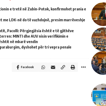
ionin e tretë në Zubin-Potok, konfirmohet prania e
et me LDK-në do të vazhdojnë, presim marrëveshje
tit, Pacolli: Përgjegjësia është e të gjithëve
terren: MINTI dhe AUV nisin verifikimin e
shtit në mbarë vendin
paraburgim, dyshohet për tri vepra penale
Facebook