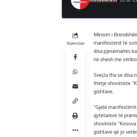
Ministri i Brendshëm
manifestimit të sot
Shpërndaje
disa pjesëmarrës ka
në shesh me simbol
Sveçla tha se disa 
thirrje shoviniste 
gishtave.
“Gjatë manifestimit
qytetarëve të prani
shoviniste “Kosova 
gishtave që jo vetë