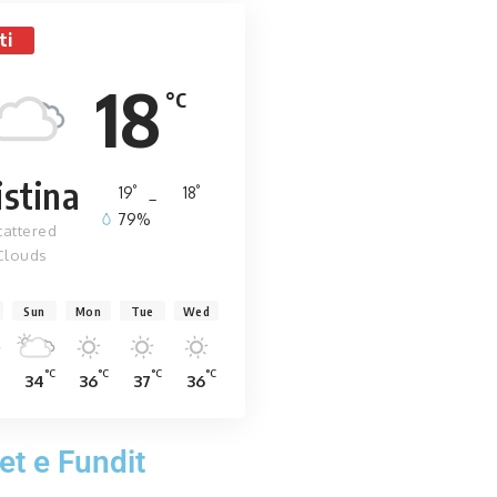
ti
18
°C
istina
°
°
19
_
18
79%
cattered
Clouds
Sun
Mon
Tue
Wed
°C
°C
°C
°C
34
36
37
36
et e Fundit