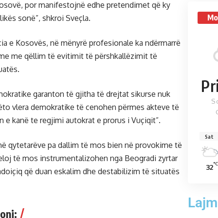
Kosovë, por manifestojnë edhe pretendimet që ky
Mo
likës sonë”, shkroi Sveçla.
licia e Kosovës, në mënyrë profesionale ka ndërmarrë
e me qëllim të evitimit të përshkallëzimit të
uatës.
Pr
okratike garanton të gjitha të drejtat sikurse nuk
S
këto vlera demokratike të cenohen përmes akteve të
e kanë te regjimi autokrat e prorus i Vuçiqit”.
Sat
jithë qytetarëve pa dallim të mos bien në provokime të
loj të mos instrumentalizohen nga Beogradi zyrtar
°C
32
adoiçiq që duan eskalim dhe destabilizim të situatës
Lajm
oni: