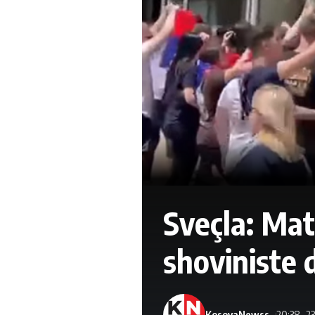
Sveçla: Mat
shoviniste d
KosovaNewss
20:38 -2