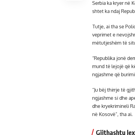
Serbia ka kryer në 
shtet ka ndaj Repub
Tutje, ai tha se Po
veprimet e nevojshm
mëtutjeshëm të sit
“Republika jonë dem
mund të lejojë që 
ngjashme që burimin 
“Ju bëj thirrje të g
ngjashme si dhe ape
dhe kryekrimineli R
në Kosovë”, tha ai.
Gjithashtu lex