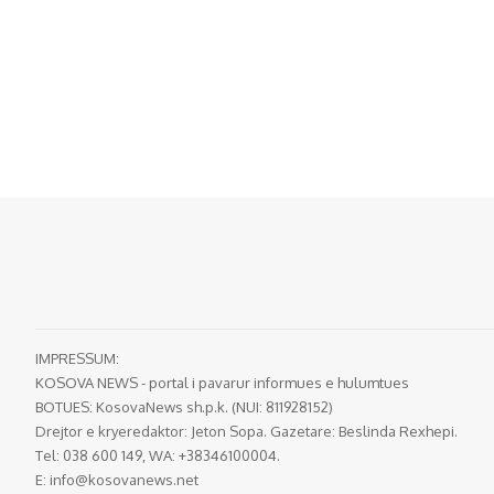
IMPRESSUM:
KOSOVA NEWS - portal i pavarur informues e hulumtues
BOTUES: KosovaNews sh.p.k. (NUI: 811928152)
Drejtor e kryeredaktor: Jeton Sopa. Gazetare: Beslinda Rexhepi.
Tel: 038 600 149, WA: +38346100004.
E:
info@kosovanews.net