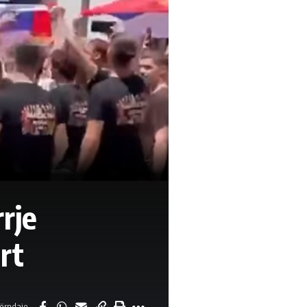
rje
rt
ërndaje