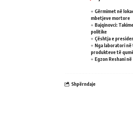
Gërmimet në lokac
mbetjeve mortore
Bajqinovci: Takim
politike
Çështja e presiden
Nga laboratori në 
produkteve të qumë
Egzon Reshani në 
Shpërndaje