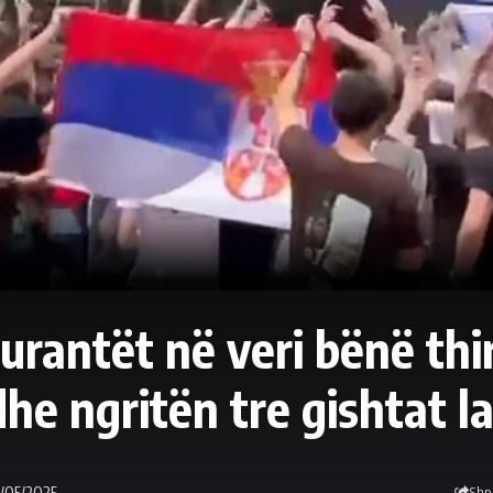
urantët në veri bënë thir
he ngritën tre gishtat la
3/05/2025
Shp