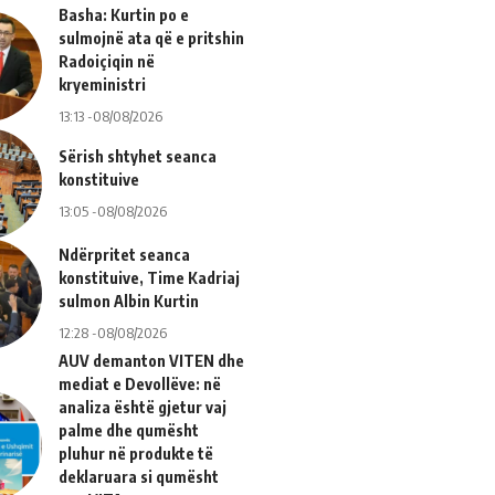
Basha: Kurtin po e
sulmojnë ata që e pritshin
Radoiçiqin në
kryeministri
13:13 -08/08/2026
Sërish shtyhet seanca
konstituive
13:05 -08/08/2026
Ndërpritet seanca
konstituive, Time Kadriaj
sulmon Albin Kurtin
12:28 -08/08/2026
AUV demanton VITEN dhe
mediat e Devollëve: në
analiza është gjetur vaj
palme dhe qumësht
pluhur në produkte të
deklaruara si qumësht