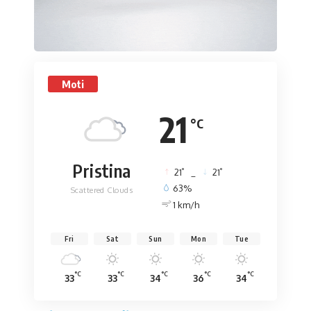
Moti
21
°C
Pristina
°
°
21
_
21
63%
Scattered Clouds
1 km/h
Fri
Sat
Sun
Mon
Tue
°C
°C
°C
°C
°C
33
33
34
36
34