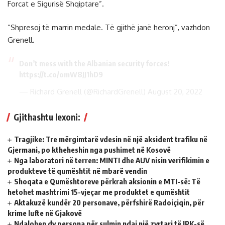
Forcat e Sigurisë Shqiptare”.
“Shpresoj të marrin medale. Të gjithë janë heronj”, vazhdon
Grenell.
Don’t mess with the Albanian security forces!
https://t.co/omW8JJ1hD9
— Richard Grenell (@RichardGrenell)
August 20, 2022
Gjithashtu lexoni:
Tragjike: Tre mërgimtarë vdesin në një aksident trafiku në
Gjermani, po ktheheshin nga pushimet në Kosovë
Nga laboratori në terren: MINTI dhe AUV nisin verifikimin e
produkteve të qumështit në mbarë vendin
Shoqata e Qumështoreve përkrah aksionin e MTI-së: Të
hetohet mashtrimi 15-vjeçar me produktet e qumështit
Aktakuzë kundër 20 personave, përfshirë Radoiçiqin, për
krime lufte në Gjakovë
Ndalohen dy persona për sulmin ndaj një zyrtari të IPK-së,