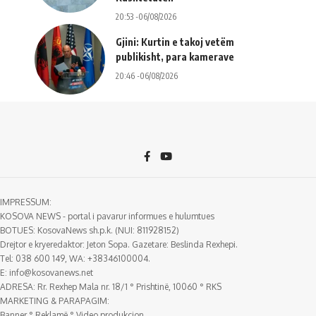
20:53 -06/08/2026
Gjini: Kurtin e takoj vetëm
publikisht, para kamerave
20:46 -06/08/2026
IMPRESSUM:
KOSOVA NEWS - portal i pavarur informues e hulumtues
BOTUES: KosovaNews sh.p.k. (NUI: 811928152)
Drejtor e kryeredaktor: Jeton Sopa. Gazetare: Beslinda Rexhepi.
Tel: 038 600 149, WA: +38346100004.
E:
info@kosovanews.net
ADRESA: Rr. Rexhep Mala nr. 18/1 ° Prishtinë, 10060 ° RKS
MARKETING & PARAPAGIM:
Banner ° Reklamë ° Video produkcion