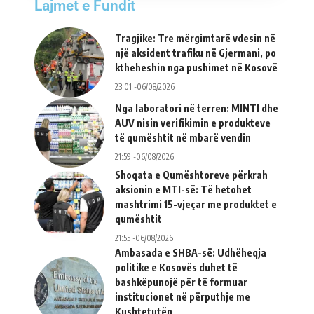
Lajmet e Fundit
Tragjike: Tre mërgimtarë vdesin në
një aksident trafiku në Gjermani, po
ktheheshin nga pushimet në Kosovë
23:01 -06/08/2026
Nga laboratori në terren: MINTI dhe
AUV nisin verifikimin e produkteve
të qumështit në mbarë vendin
21:59 -06/08/2026
Shoqata e Qumështoreve përkrah
aksionin e MTI-së: Të hetohet
mashtrimi 15-vjeçar me produktet e
qumështit
21:55 -06/08/2026
Ambasada e SHBA-së: Udhëheqja
politike e Kosovës duhet të
bashkëpunojë për të formuar
institucionet në përputhje me
Kushtetutën