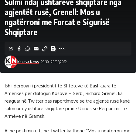
Sulmi ndaj ushtarëve shqiptarë nga
agjentët rusë, Grenell: Mos u
ngatërroni me Forcat e Sigurisë
Shqiptare
Kosova News
23:30 -20/08/2022
Ish i dërguari i presidentit të Shteteve të Bashkuara të
Amerikës për dialogun Kosovë – Serbi, Richard Grenell ka
reaguar në Twitter pas raportimeve se tre agjentë rusë kanë
sulmuar dy ushtarë shqiptarë pranë Uzinës së Përpunimit të
Armëve në Gramsh.
Ai në postimin e tij në Twitter ka thënë “Mos u ngatërroni me