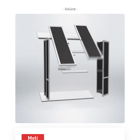
- Reklamë -
Moti