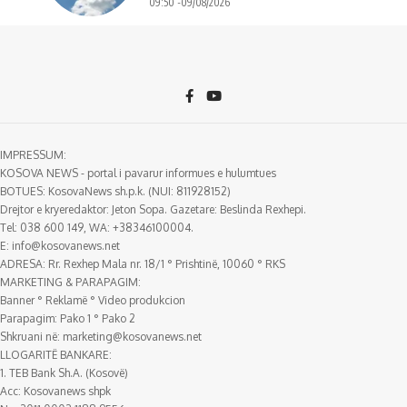
09:50 -09/08/2026
IMPRESSUM:
KOSOVA NEWS - portal i pavarur informues e hulumtues
BOTUES: KosovaNews sh.p.k. (NUI: 811928152)
Drejtor e kryeredaktor: Jeton Sopa. Gazetare: Beslinda Rexhepi.
Tel: 038 600 149, WA: +38346100004.
E:
info@kosovanews.net
ADRESA: Rr. Rexhep Mala nr. 18/1 ° Prishtinë, 10060 ° RKS
MARKETING & PARAPAGIM:
Banner ° Reklamë ° Video produkcion
Parapagim: Pako 1 ° Pako 2
Shkruani në:
marketing@kosovanews.net
LLOGARITË BANKARE:
1. TEB Bank Sh.A. (Kosovë)
Acc: Kosovanews shpk