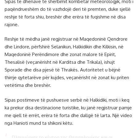
Sipas të dhënave të shërbimit kombëtar meteorologjik, moti i
paqëndrueshëm do të vazhdojë deri të premten, duke sjellë
reshje të forta shiu, breshër dhe erëra të fuqishme në disa
rajone.
Reshje të mëdha janë regjistruar në Maqedoninë Qendrore
dhe Lindore, përfshirë Selanikun, Halkidikin dhe Kilkisin, në
Maqedoninë Perëndimore dhe zonat malore të Epirit,
Thesalisë (veçanërisht në Karditsa dhe Trikala), ishujt
Sporade dhe disa pjesë të Thrakës. Autoritetet u bëjnë
thirrje qytetarëve për kujdes, veçanërisht në zonat ku priten
vetëtima dhe breshër.
Sipas postimeve të pushuesve serbë në Halkidiki, moti i keq
ka prekur disa destinacione turistike, ku janë regjistruar pamje
me qiell të errët, erëra të forta dhe dallgë të larta. Një video
nga Hanioti mund ta shikoni këtu.
Πλημμύρισε το κέντρο της Θεσσαλονίκης και οι