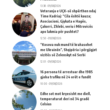
13:38 -09/08/2026
Veteranja e UÇK-së shpërthen ndaj
Time Kadriaj: “Cila është kauza;
Asociacioni, Gjykata e Hagës,
Çakorri, Zhlebi, veriu i Mitrovicës
apo lakmia për pushtet?
12:50 -09/08/2026
“Kosova nuk mund të krahasohet
me Ukrainën”, Shqipëria i përgjigjet
vizitës së Zelenskyt në Serbi
12:01 -09/08/2026
16 persona të arrestuar dhe 1985
gjoba trafiku në 24 orët e fundit
10:00 -09/08/2026
Edhe sot mot kryesisht me diell,
temperaturat deri në 34 gradë
Celsius