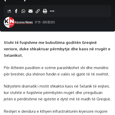
Kosova News
17:19 -31/07/2025
Stuhi të fuqishme me bubullima goditën Greqinë
veriore, duke shkaktuar përmbytje dhe kaos në rrugët e
Selanikut.
Për Athinën pasditen e sotme parashikohet shi dhe mundësi
për breshër, çka shënon fundin e valës së gjatë të të nxehtit.
Ndryshimi dramatik i motit shkaktoi kaos në Selanik të enjten,
kur stuhitë e fuqishme përmbytën rrugët dhe çrregulluan
jetën e përditshme në qytetin e dytë më të madh të Greqisë.
Reshjet e dendura e kthyen infrastrukturën kryesore rrugore