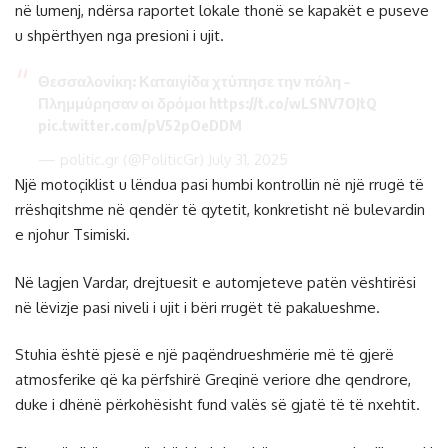
në lumenj, ndërsa raportet lokale thonë se kapakët e puseve
u shpërthyen nga presioni i ujit.
Θεσσαλονίκη: Καταιγίδα χτύπησε την πόλη –
Πλημμύρησαν οι δρόμοι
https://t.co/wLSNV7OJtQ
pic.twitter.com/pV52pOeDDM
— politic.gr (@PoliticGr)
July 31, 2025
Një motoçiklist u lëndua pasi humbi kontrollin në një rrugë të
rrëshqitshme në qendër të qytetit, konkretisht në bulevardin
e njohur Tsimiski.
Në lagjen Vardar, drejtuesit e automjeteve patën vështirësi
në lëvizje pasi niveli i ujit i bëri rrugët të pakalueshme.
Stuhia është pjesë e një paqëndrueshmërie më të gjerë
atmosferike që ka përfshirë Greqinë veriore dhe qendrore,
duke i dhënë përkohësisht fund valës së gjatë të të nxehtit.