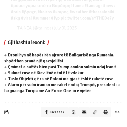
δρόμοι γύρω από το Βαρδάρη
#tanea
#taneagr
#news
#rain
#βροχη
#kairos
#καιρος
#weather
#thessaloniki
#skg
#viral
#summer
#fyp
pic.twitter.com/eYTi1EDe7y
— TA NEA (@ta_nea)
July 31, 2025
Gjithashtu lexoni:
Droni hyn në hapësirën ajrore të Bullgarisë nga Rumania,
shpërthen pranë një gazsjellësi
Çmimet e naftës bien pasi Trump anulon sulmin ndaj Iranit
Sulmet ruse në Kiev lënë nëntë të vdekur
Tusk: Objekti që ra në Poloni me gjasë është raketë ruse
Alarm për sulm iranian me raketë ndaj Trumpit, presidenti u
largua nga Turqia me Air Force One-in e vjetër
Facebook