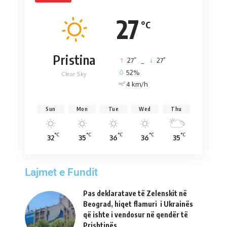
27
°C
Pristina
°
°
27
_
27
52%
Clear Sky
4 km/h
Sun
Mon
Tue
Wed
Thu
°C
°C
°C
°C
°C
32
35
36
36
35
Lajmet e Fundit
Pas deklaratave të Zelenskit në
Beograd, hiqet flamuri i Ukrainës
që ishte i vendosur në qendër të
Prishtinës