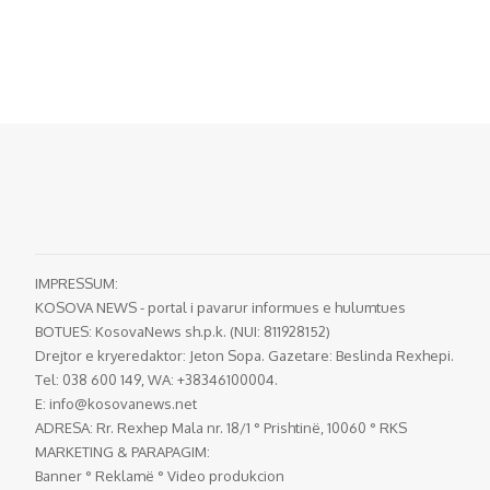
IMPRESSUM:
KOSOVA NEWS - portal i pavarur informues e hulumtues
BOTUES: KosovaNews sh.p.k. (NUI: 811928152)
Drejtor e kryeredaktor: Jeton Sopa. Gazetare: Beslinda Rexhepi.
Tel: 038 600 149, WA: +38346100004.
E:
info@kosovanews.net
ADRESA: Rr. Rexhep Mala nr. 18/1 ° Prishtinë, 10060 ° RKS
MARKETING & PARAPAGIM:
Banner ° Reklamë ° Video produkcion