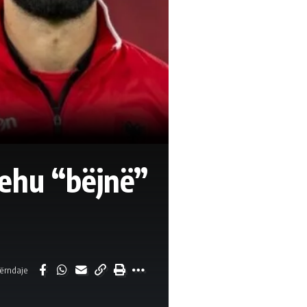
hehu “bëjnë”
ërndaje