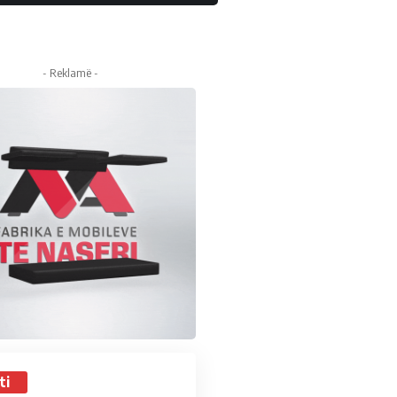
- Reklamë -
ti