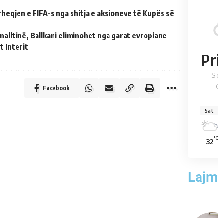
heqjen e FIFA-s nga shitja e aksioneve të Kupës së
alltinë, Ballkani eliminohet nga garat evropiane
t Interit
Pr
S
Facebook
Sat
°C
32
Lajm