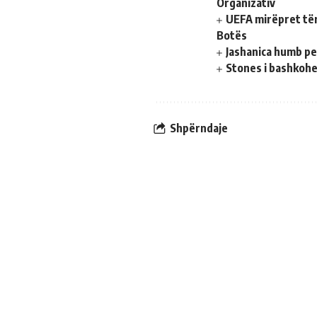
Organizativ
UEFA mirëpret tër
Botës
Jashanica humb pen
Stones i bashkohe
Shpërndaje