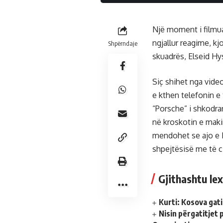
Një moment i filmua
ngjallur reagime, kjo
Shpërndaje
skuadrës, Elseid Hy
Siç shihet nga video
e kthen telefonin e 
“Porsche” i shkodran
në kroskotin e maki
mendohet se ajo e H
shpejtësisë me të c
Gjithashtu lex
Kurti: Kosova gati
Nisin përgatitjet