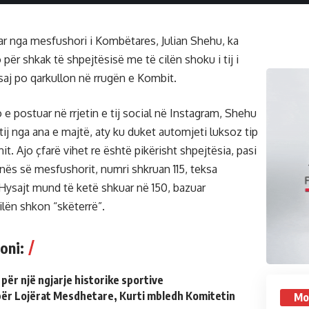
r nga mesfushori i Kombëtares, Julian Shehu, ka
 për shkak të shpejtësisë me të cilën shoku i tij i
saj po qarkullon në rrugën e Kombit.
 e postuar në rrjetin e tij social në Instagram, Shehu
tij nga ana e majtë, aty ku duket automjeti luksoz tip
it. Ajo çfarë vihet re është pikërisht shpejtësia, pasi
nës së mesfushorit, numri shkruan 115, teksa
ysajt mund të ketë shkuar në 150, bazuar
ilën shkon “skëterrë”.
oni:
 për një ngjarje historike sportive
 për Lojërat Mesdhetare, Kurti mbledh Komitetin
Mo