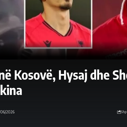
në Kosovë, Hysaj dhe S
kina
/06/2026
Shp