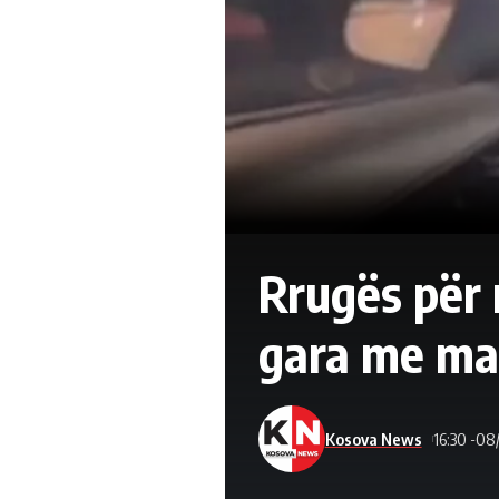
Rrugës për 
gara me ma
Kosova News
16:30 -08