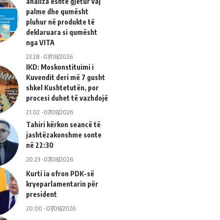
analiza është gjetur vaj
palme dhe qumësht
pluhur në produkte të
deklaruara si qumësht
nga VITA
23:28 -07/08/2026
IKD: Moskonstituimi i
Kuvendit deri më 7 gusht
shkel Kushtetutën, por
procesi duhet të vazhdojë
21:02 -07/08/2026
Tahiri kërkon seancë të
jashtëzakonshme sonte
në 22:30
20:23 -07/08/2026
Kurti ia ofron PDK-së
kryeparlamentarin për
president
20:00 -07/08/2026