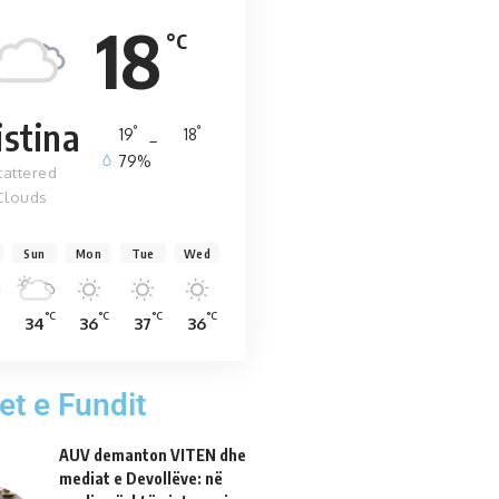
18
°C
istina
°
°
19
_
18
79%
cattered
Clouds
Sun
Mon
Tue
Wed
°C
°C
°C
°C
34
36
37
36
et e Fundit
AUV demanton VITEN dhe
mediat e Devollëve: në