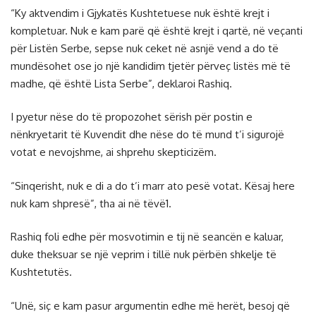
“Ky aktvendim i Gjykatës Kushtetuese nuk është krejt i
kompletuar. Nuk e kam parë që është krejt i qartë, në veçanti
për Listën Serbe, sepse nuk ceket në asnjë vend a do të
mundësohet ose jo një kandidim tjetër përveç listës më të
madhe, që është Lista Serbe”, deklaroi Rashiq.
I pyetur nëse do të propozohet sërish për postin e
nënkryetarit të Kuvendit dhe nëse do të mund t’i sigurojë
votat e nevojshme, ai shprehu skepticizëm.
“Sinqerisht, nuk e di a do t’i marr ato pesë votat. Kësaj here
nuk kam shpresë”, tha ai në tëvë1.
Rashiq foli edhe për mosvotimin e tij në seancën e kaluar,
duke theksuar se një veprim i tillë nuk përbën shkelje të
Kushtetutës.
“Unë, siç e kam pasur argumentin edhe më herët, besoj që