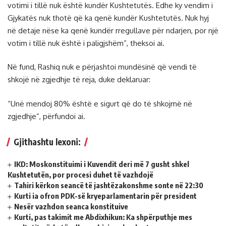
votimi i tillë nuk është kundër Kushtetutës. Edhe ky vendim i
Gjykatës nuk thotë që ka qenë kundër Kushtetutës. Nuk hyj
në detaje nëse ka qenë kundër rregullave për ndarjen, por një
votim i tillë nuk është i paligjshëm”, theksoi ai.
Në fund, Rashiq nuk e përjashtoi mundësinë që vendi të
shkojë në zgjedhje të reja, duke deklaruar:
“Unë mendoj 80% është e sigurt që do të shkojmë në
zgjedhje”, përfundoi ai.
Gjithashtu lexoni:
IKD: Moskonstituimi i Kuvendit deri më 7 gusht shkel
Kushtetutën, por procesi duhet të vazhdojë
Tahiri kërkon seancë të jashtëzakonshme sonte në 22:30
Kurti ia ofron PDK-së kryeparlamentarin për president
Nesër vazhdon seanca konstituive
Kurti, pas takimit me Abdixhikun: Ka shpërputhje mes