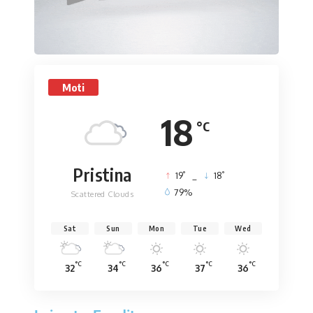
Moti
18
°C
Pristina
°
°
19
_
18
79%
Scattered Clouds
Sat
Sun
Mon
Tue
Wed
°C
°C
°C
°C
°C
32
34
36
37
36