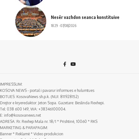
Nesër vazhdon seanca konstituive
18:29 -07/08/2026
IMPRESSUM:
KOSOVA NEWS - portal i pavarur informues e hulumtues
BOTUES: KosovaNews sh.p.k. (NUI: 811928152)
Drejtor e kryeredaktor: Jeton Sopa. Gazetare: Beslinda Rexhepi.
Tel: 038 600 149, WA: +38346100004.
E:
info@kosovanews.net
ADRESA: Rr. Rexhep Mala nr. 18/1 ° Prishtinë, 10060 ° RKS
MARKETING & PARAPAGIM:
Banner ° Reklamë ° Video produkcion