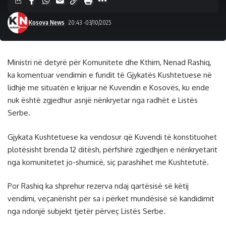
Kosova News
20:43 -03/10/2025
Ministri në detyrë për Komunitete dhe Kthim, Nenad Rashiq,
ka komentuar vendimin e fundit të Gjykatës Kushtetuese në
lidhje me situatën e krijuar në Kuvendin e Kosovës, ku ende
nuk është zgjedhur asnjë nënkryetar nga radhët e Listës
Serbe.
Gjykata Kushtetuese ka vendosur që Kuvendi të konstituohet
plotësisht brenda 12 ditësh, përfshirë zgjedhjen e nënkryetarit
nga komunitetet jo-shumicë, siç parashihet me Kushtetutë.
Por Rashiq ka shprehur rezerva ndaj qartësisë së këtij
vendimi, veçanërisht për sa i përket mundësisë së kandidimit
nga ndonjë subjekt tjetër përveç Listës Serbe.