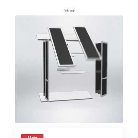
- Reklamë -
Moti