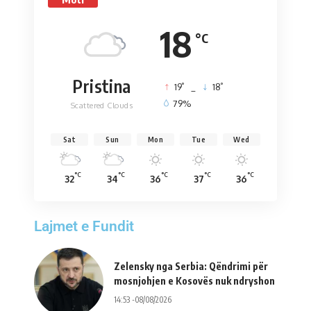
18
°C
Pristina
°
°
19
_
18
79%
Scattered Clouds
Sat
Sun
Mon
Tue
Wed
°C
°C
°C
°C
°C
32
34
36
37
36
Lajmet e Fundit
Zelensky nga Serbia: Qëndrimi për
mosnjohjen e Kosovës nuk ndryshon
14:53 -08/08/2026