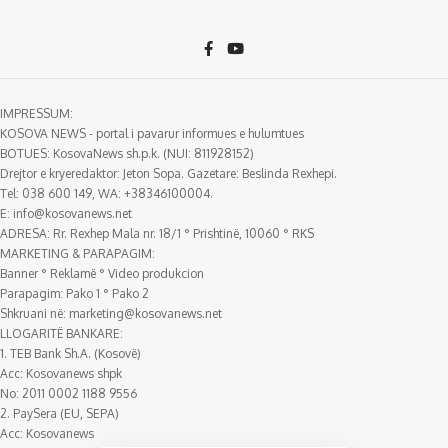
IMPRESSUM:
KOSOVA NEWS - portal i pavarur informues e hulumtues
BOTUES: KosovaNews sh.p.k. (NUI: 811928152)
Drejtor e kryeredaktor: Jeton Sopa. Gazetare: Beslinda Rexhepi.
Tel: 038 600 149, WA: +38346100004.
E:
info@kosovanews.net
ADRESA: Rr. Rexhep Mala nr. 18/1 ° Prishtinë, 10060 ° RKS
MARKETING & PARAPAGIM:
Banner ° Reklamë ° Video produkcion
Parapagim: Pako 1 ° Pako 2
Shkruani në:
marketing@kosovanews.net
LLOGARITË BANKARE:
1. TEB Bank Sh.A. (Kosovë)
Acc: Kosovanews shpk
No: 2011 0002 1188 9556
2. PaySera (EU, SEPA)
Acc: Kosovanews