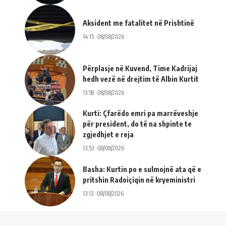
Aksident me fatalitet në Prishtinë
14:15 -08/08/2026
Përplasje në Kuvend, Time Kadrijaj
hedh vezë në drejtim të Albin Kurtit
13:58 -08/08/2026
Kurti: Çfarëdo emri pa marrëveshje
për president, do të na shpinte te
zgjedhjet e reja
13:53 -08/08/2026
Basha: Kurtin po e sulmojnë ata që e
pritshin Radoiçiqin në kryeministri
13:13 -08/08/2026