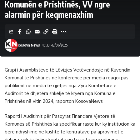
Komunën e Prishtinës, VV ngre
alarmin për keqmenaxhim
Kosova News
15:39 -12/06/2025
Grupi i Asamblistëve të Lëvizjes Vetëvendosje në Kuvendin
Komunal të Prishtinës në konferencë për media reagoi pas
publikimit në media të gjetjes nga Zyra Kombëtare e
Auditorit të dhjetëra shkelje të kryera nga Komuna e
Prishtinës në vitin 2024, raporton KosovaNews
Raporti i Auditimit për Pasqyrat Financiare Vjetore të
Komunës së Prishtinës ka specifikuar raste kur ky institucion ka
bërë ndryshime në kushte të kontratave pa aprovimet e
duhura, nuk ka lidhur kontrata në bazë të procedurave