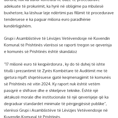
adekuate të prokurimit, ka hyrë në obligime pa mbulesë
buxhetore, ka lëshuar leje ndërtimi pas fillimit të procedurave
tenderuese e ka paguar miliona euro paradhënie
kundërligjshëm.
Grupi i Asamblistëve të Lëvizjes Vetëvendosje në Kuvendin
Komunal të Prishtinës vlerësoi se raporti tregon se qeverisja
e komunës së Prishtinës është skandaloz
“17 milionë euro të keqpërdorura , ky do të duhej të ishte
titulli i prezantimit të Zyrës Kombëtare të Auditimit me të
gjetura mjaft shqetësuese gjatë keqmenagjimit të komunës
së Prishtinës në vitin 2024. Ky raport nuk është vetëm
pasqyrë e shifrave dhe e shkeljeve teknike. Është një
aktakuzë morale dhe institucionale të një qeverisjeje që ka
degraduar standardet minimale të përgjegjësisë publike”,
vlerësoi Grupi i Asamblistëve të Lëvizjes Vetëvendosje në
Kuvendin Komunal të Prishtinës.