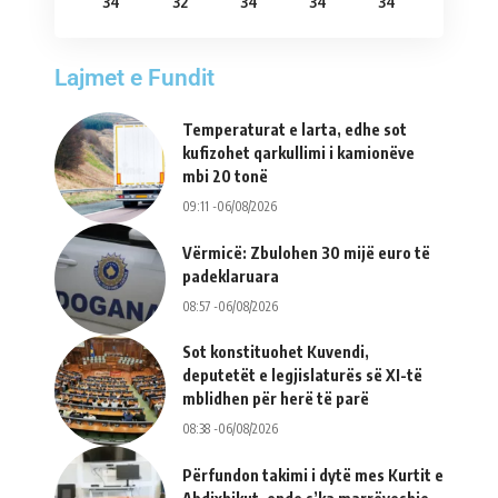
34
32
34
34
34
Lajmet e Fundit
Temperaturat e larta, edhe sot
kufizohet qarkullimi i kamionëve
mbi 20 tonë
09:11 -06/08/2026
Vërmicë: Zbulohen 30 mijë euro të
padeklaruara
08:57 -06/08/2026
Sot konstituohet Kuvendi,
deputetët e legjislaturës së XI-të
mblidhen për herë të parë
08:38 -06/08/2026
Përfundon takimi i dytë mes Kurtit e