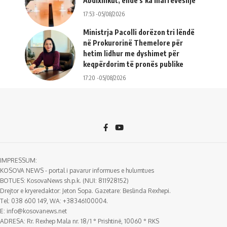
Abdixhikut, ende s’ka marrëveshje
17:53 -05/08/2026
Ministrja Pacolli dorëzon tri lëndë
në Prokurorinë Themelore për
hetim lidhur me dyshimet për
keqpërdorim të pronës publike
17:20 -05/08/2026
IMPRESSUM:
KOSOVA NEWS - portal i pavarur informues e hulumtues
BOTUES: KosovaNews sh.p.k. (NUI: 811928152)
Drejtor e kryeredaktor: Jeton Sopa. Gazetare: Beslinda Rexhepi.
Tel: 038 600 149, WA: +38346100004.
E:
info@kosovanews.net
ADRESA: Rr. Rexhep Mala nr. 18/1 ° Prishtinë, 10060 ° RKS