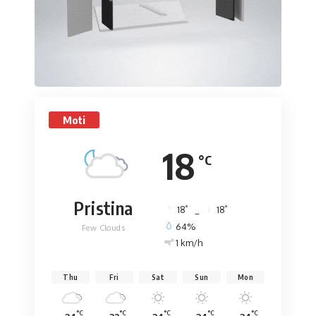
Moti
18
°C
Pristina
°
°
18
_
18
64%
Few Clouds
1 km/h
Thu
Fri
Sat
Sun
Mon
°C
°C
°C
°C
°C