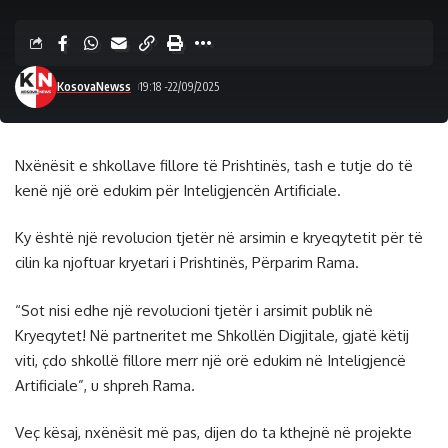
KosovaNewss
19:18 -22/09/2025
Nxënësit e shkollave fillore të Prishtinës, tash e tutje do të
kenë një orë edukim për Inteligjencën Artificiale.
Ky është një revolucion tjetër në arsimin e kryeqytetit për të
cilin ka njoftuar kryetari i Prishtinës, Përparim Rama.
“Sot nisi edhe një revolucioni tjetër i arsimit publik në
Kryeqytet! Në partneritet me Shkollën Digjitale, gjatë këtij
viti, çdo shkollë fillore merr një orë edukim në Inteligjencë
Artificiale”, u shpreh Rama.
Veç kësaj, nxënësit më pas, dijen do ta kthejnë në projekte