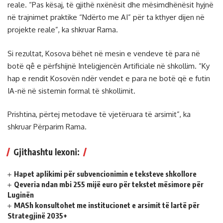
reale. “Pas kësaj, të gjithë nxënësit dhe mësimdhënësit hyjnë
në trajnimet praktike “Ndërto me AI” për ta kthyer dijen në
projekte reale”, ka shkruar Rama.
Si rezultat, Kosova bëhet në mesin e vendeve të para në
botë qê e përfshijnë Inteligjencën Artificiale në shkollim. “Ky
hap e rendit Kosovën ndër vendet e para ne botë që e futin
IA-në në sistemin formal të shkollimit.
Prishtina, përtej metodave të vjetëruara të arsimit”, ka
shkruar Përparim Rama.
Gjithashtu lexoni:
Hapet aplikimi për subvencionimin e teksteve shkollore
Qeveria ndan mbi 255 mijë euro për tekstet mësimore për
Luginën
MASh konsultohet me institucionet e arsimit të lartë për
Strategjinë 2035+