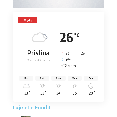
Moti
26
°C
Pristina
°
°
26
_
26
49%
Overcast Clouds
2 km/h
Fri
Sat
Sun
Mon
Tue
°C
°C
°C
°C
°C
33
33
34
36
20
Lajmet e Fundit