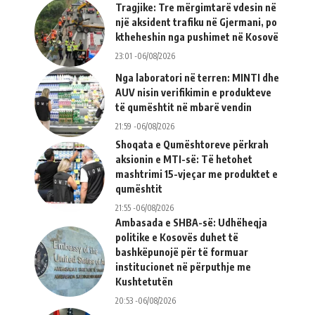
Tragjike: Tre mërgimtarë vdesin në
një aksident trafiku në Gjermani, po
ktheheshin nga pushimet në Kosovë
23:01 -06/08/2026
Nga laboratori në terren: MINTI dhe
AUV nisin verifikimin e produkteve
të qumështit në mbarë vendin
21:59 -06/08/2026
Shoqata e Qumështoreve përkrah
aksionin e MTI-së: Të hetohet
mashtrimi 15-vjeçar me produktet e
qumështit
21:55 -06/08/2026
Ambasada e SHBA-së: Udhëheqja
politike e Kosovës duhet të
bashkëpunojë për të formuar
institucionet në përputhje me
Kushtetutën
20:53 -06/08/2026