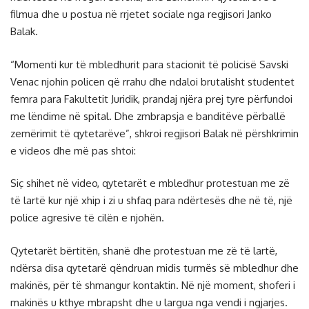
filmua dhe u postua në rrjetet sociale nga regjisori Janko
Balak.
“Momenti kur të mbledhurit para stacionit të policisë Savski
Venac njohin policen që rrahu dhe ndaloi brutalisht studentet
femra para Fakultetit Juridik, prandaj njëra prej tyre përfundoi
me lëndime në spital. Dhe zmbrapsja e banditëve përballë
zemërimit të qytetarëve”, shkroi regjisori Balak në përshkrimin
e videos dhe më pas shtoi:
Siç shihet në video, qytetarët e mbledhur protestuan me zë
të lartë kur një xhip i zi u shfaq para ndërtesës dhe në të, një
police agresive të cilën e njohën.
Qytetarët bërtitën, shanë dhe protestuan me zë të lartë,
ndërsa disa qytetarë qëndruan midis turmës së mbledhur dhe
makinës, për të shmangur kontaktin. Në një moment, shoferi i
makinës u kthye mbrapsht dhe u largua nga vendi i ngjarjes.