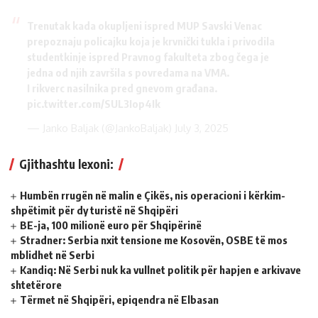
Trenutak kada okupljeni ispred MUP Savski Venac
prepoznaju policajku koja je krvnički tukla i privodila
studentkinje ispred Pravnog fakulteta zbog čega je
jedna od njih završila s povredama na VMA.
I rikverc nasilnika pred gnevom građana.
pic.twitter.com/SUL3Iop4Ik
— Janko Baljak (@JankoBaljak)
July 3, 2025
Gjithashtu lexoni:
Humbën rrugën në malin e Çikës, nis operacioni i kërkim-
shpëtimit për dy turistë në Shqipëri
BE-ja, 100 milionë euro për Shqipërinë
Stradner: Serbia nxit tensione me Kosovën, OSBE të mos
mblidhet në Serbi
Kandiq: Në Serbi nuk ka vullnet politik për hapjen e arkivave
shtetërore
Tërmet në Shqipëri, epiqendra në Elbasan