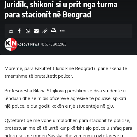
Juridik, shikoni si u prit nga turma
para stacionit në Beograd
Kosova News
15:58 -03/07/2025
Mbrëmë, para Fakultetit Juridik në Beograd u panë skena të
tmerrshme të brutalitetit policor.
Profesoresha Bilana Stojkoviq përshkroi se disa studentë u
lënduan dhe se midis oficerëve agresivë të policisë, spikati
një police, e cila goditi kokën e një studenteje në gju.
Qytetarët që më vonë u mblodhën para stacionit të policisë,
protestuan me zë të lartë kur pikërisht ajo police u shfaq para
ndërtesës në rrugën Savska, dhe zemërimi i qytetarëve u