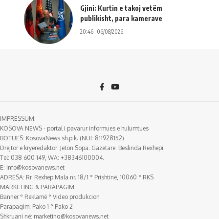
Gjini: Kurtin e takoj vetëm
publikisht, para kamerave
20:46 -06/08/2026
IMPRESSUM:
KOSOVA NEWS - portal i pavarur informues e hulumtues
BOTUES: KosovaNews sh.p.k. (NUI: 811928152)
Drejtor e kryeredaktor: Jeton Sopa. Gazetare: Beslinda Rexhepi.
Tel: 038 600 149, WA: +38346100004.
E:
info@kosovanews.net
ADRESA: Rr. Rexhep Mala nr. 18/1 ° Prishtinë, 10060 ° RKS
MARKETING & PARAPAGIM:
Banner ° Reklamë ° Video produkcion
Parapagim: Pako 1 ° Pako 2
Shkruani në:
marketing@kosovanews.net