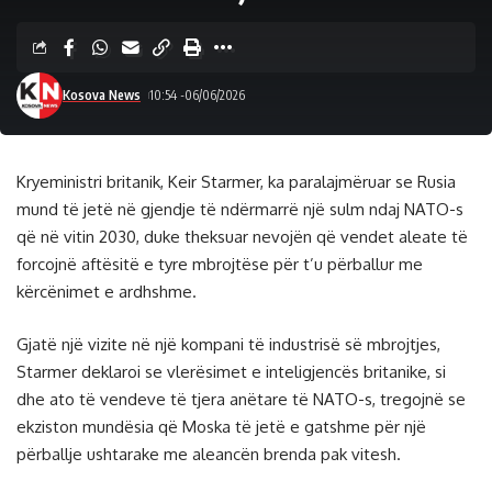
Kosova News
10:54 -06/06/2026
Kryeministri britanik, Keir Starmer, ka paralajmëruar se Rusia
mund të jetë në gjendje të ndërmarrë një sulm ndaj NATO-s
që në vitin 2030, duke theksuar nevojën që vendet aleate të
forcojnë aftësitë e tyre mbrojtëse për t’u përballur me
kërcënimet e ardhshme.
Gjatë një vizite në një kompani të industrisë së mbrojtjes,
Starmer deklaroi se vlerësimet e inteligjencës britanike, si
dhe ato të vendeve të tjera anëtare të NATO-s, tregojnë se
ekziston mundësia që Moska të jetë e gatshme për një
përballje ushtarake me aleancën brenda pak vitesh.