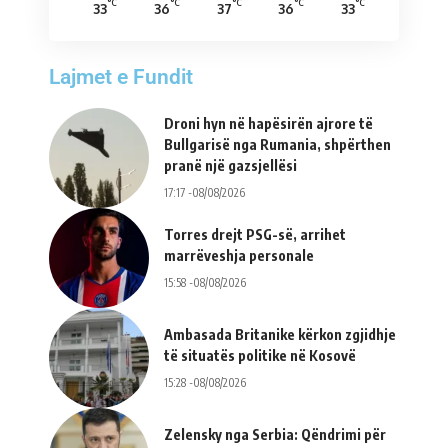
°C
°C
°C
°C
°C
33
36
37
36
33
Lajmet e Fundit
Droni hyn në hapësirën ajrore të
Bullgarisë nga Rumania, shpërthen
pranë një gazsjellësi
17:17 -08/08/2026
Torres drejt PSG-së, arrihet
marrëveshja personale
15:58 -08/08/2026
Ambasada Britanike kërkon zgjidhje
të situatës politike në Kosovë
15:28 -08/08/2026
Zelensky nga Serbia: Qëndrimi për