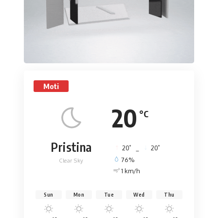
Moti
20
°C
Pristina
°
°
20
_
20
76%
Clear Sky
1 km/h
Sun
Mon
Tue
Wed
Thu