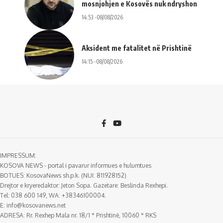
mosnjohjen e Kosovës nuk ndryshon
14:53 -08/08/2026
Aksident me fatalitet në Prishtinë
14:15 -08/08/2026
IMPRESSUM:
KOSOVA NEWS - portal i pavarur informues e hulumtues
BOTUES: KosovaNews sh.p.k. (NUI: 811928152)
Drejtor e kryeredaktor: Jeton Sopa. Gazetare: Beslinda Rexhepi.
Tel: 038 600 149, WA: +38346100004.
E:
info@kosovanews.net
ADRESA: Rr. Rexhep Mala nr. 18/1 ° Prishtinë, 10060 ° RKS