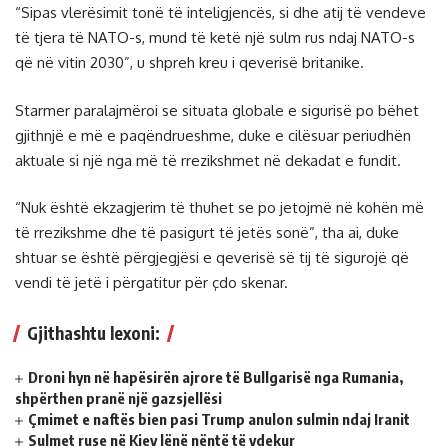
“Sipas vlerësimit tonë të inteligjencës, si dhe atij të vendeve
të tjera të NATO-s, mund të ketë një sulm rus ndaj NATO-s
që në vitin 2030”, u shpreh kreu i qeverisë britanike.
Starmer paralajmëroi se situata globale e sigurisë po bëhet
gjithnjë e më e paqëndrueshme, duke e cilësuar periudhën
aktuale si një nga më të rrezikshmet në dekadat e fundit.
“Nuk është ekzagjerim të thuhet se po jetojmë në kohën më
të rrezikshme dhe të pasigurt të jetës sonë”, tha ai, duke
shtuar se është përgjegjësi e qeverisë së tij të sigurojë që
vendi të jetë i përgatitur për çdo skenar.
Gjithashtu lexoni:
Droni hyn në hapësirën ajrore të Bullgarisë nga Rumania,
shpërthen pranë një gazsjellësi
Çmimet e naftës bien pasi Trump anulon sulmin ndaj Iranit
Sulmet ruse në Kiev lënë nëntë të vdekur