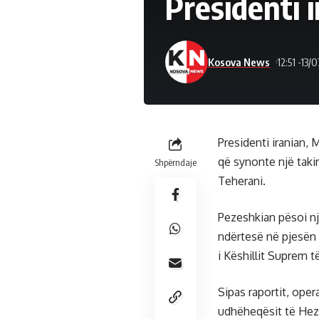
Presidenti i
Kosova News
12:51 -13/
Presidenti iranian, 
që synonte një taki
Shpërndaje
Teherani.
Pezeshkian pësoi nj
ndërtesë në pjesën 
i Këshillit Suprem t
Sipas raportit, oper
udhëheqësit të Hezb