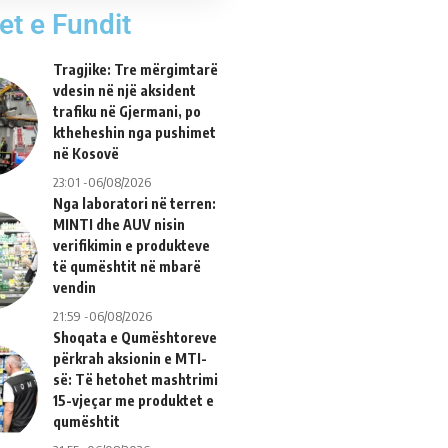
et e Fundit
Tragjike: Tre mërgimtarë
vdesin në një aksident
trafiku në Gjermani, po
ktheheshin nga pushimet
në Kosovë
23:01 -06/08/2026
Nga laboratori në terren:
MINTI dhe AUV nisin
verifikimin e produkteve
të qumështit në mbarë
vendin
21:59 -06/08/2026
Shoqata e Qumështoreve
përkrah aksionin e MTI-
së: Të hetohet mashtrimi
15-vjeçar me produktet e
qumështit