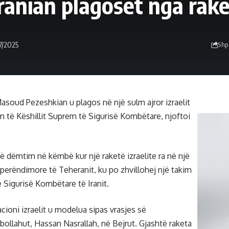
ranian plagoset nga rake
07/2025
Shp
Masoud Pezeshkian u plagos në një sulm ajror izraelit
m të Këshillit Suprem të Sigurisë Kombëtare, njoftoi
ë dëmtim në këmbë kur një raketë izraelite ra në një
perëndimore të Teheranit, ku po zhvillohej një takim
ë Sigurisë Kombëtare të Iranit.
acioni izraelit u modelua sipas vrasjes së
ollahut, Hassan Nasrallah, në Bejrut. Gjashtë raketa