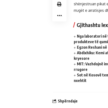
shënjestruan pikat e
rrugët e arratisjes d
Gjithashtu lex
Nga laboratori në 
produkteve të qumë
Egzon Reshani në 
Abdixhiku: Kemi a
kryesore
MIT: Vazhdojnë inv
rrugore
Sot në Kosovë tem
nxehtit
Shpërndaje