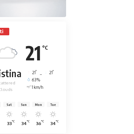
ti
21
°C
istina
°
°
21
_
21
63%
cattered
1 km/h
Clouds
Sat
Sun
Mon
Tue
C
°C
°C
°C
°C
33
34
36
34