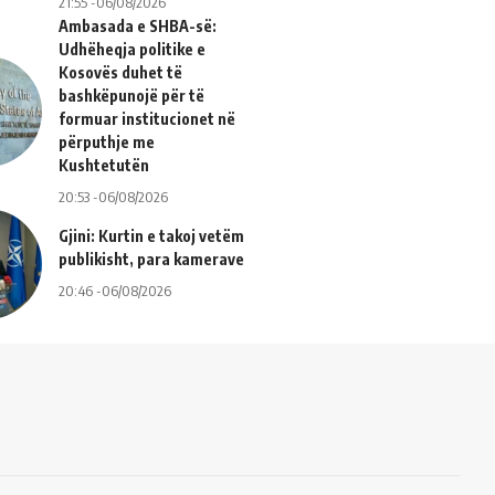
21:55 -06/08/2026
Ambasada e SHBA-së:
Udhëheqja politike e
Kosovës duhet të
bashkëpunojë për të
formuar institucionet në
përputhje me
Kushtetutën
20:53 -06/08/2026
Gjini: Kurtin e takoj vetëm
publikisht, para kamerave
20:46 -06/08/2026