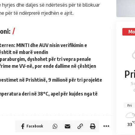
 hyrjes dhe daljes së ndërtesës për të bllokuar
he për të ndërprerë rrjedhën e ajrit.
oni:
Mo
terren: MINTI dhe AUV nisin verifikimin e
shtit në mbarë vendin
paraburgim, dyshohet për tri vepra penale
frime me VV-në, por ende dallime në çështjen
Pr
estimet në Prishtinë, 9 milionë për tri projekte
S
peratura deri në 38°C, apel për kujdes nga të
Fri
°
33
Facebook