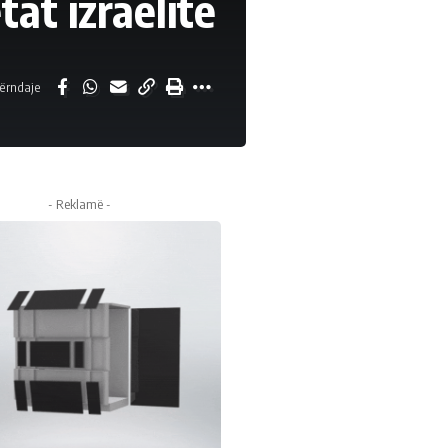
tat izraelite
ërndaje
- Reklamë -