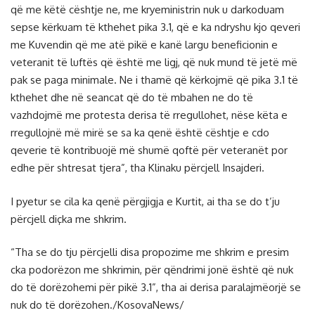
që me këtë cështje ne, me kryeministrin nuk u darkoduam
sepse kërkuam të kthehet pika 3.1, që e ka ndryshu kjo qeveri
me Kuvendin që me atë pikë e kanë largu beneficionin e
veteranit të luftës që është me ligj, që nuk mund të jetë më
pak se paga minimale. Ne i thamë që kërkojmë që pika 3.1 të
kthehet dhe në seancat që do të mbahen ne do të
vazhdojmë me protesta derisa të rregullohet, nëse këta e
rregullojnë më mirë se sa ka qenë është cështje e cdo
qeverie të kontribuojë më shumë qoftë për veteranët por
edhe për shtresat tjera”, tha Klinaku përcjell Insajderi.
I pyetur se cila ka qenë përgjigja e Kurtit, ai tha se do t’ju
përcjell diçka me shkrim.
“Tha se do tju përcjelli disa propozime me shkrim e presim
cka podorëzon me shkrimin, për qëndrimi jonë është që nuk
do të dorëzohemi për pikë 3.1”, tha ai derisa paralajmëorjë se
nuk do të dorëzohen./KosovaNews/