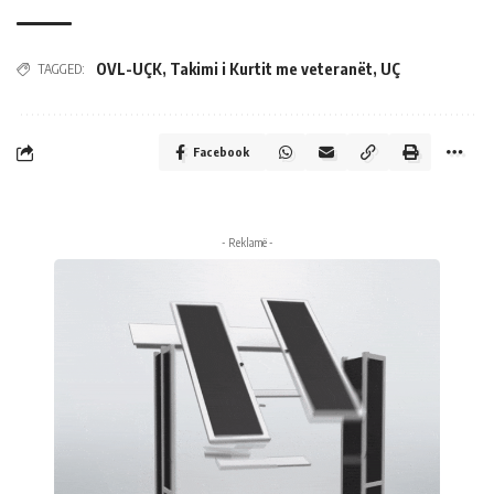
OVL-UÇK
,
Takimi i Kurtit me veteranët
,
UÇ
TAGGED:
Facebook
- Reklamë -