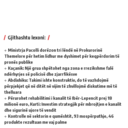
Gjithashtu lexoni:
Ministrja Pacolli dorëzon tri lëndë në Prokurorinë
Themelore për hetim lidhur me dyshimet për keqpërdorim të
pronës publike
Kaçanik: Një grua shpëtohet nga zona e rrezikshme falë
ndërhyrjes së policisë dhe zjarrfikësve
Abdixhiku: Takimi ishte konstruktiv, do të vazhdojmë
përpjekjet që në ditët në vijim të zhvillojmë diskutime më të
thelluara
Përurohet rehabilitimi i kanalit të Ibër-Lepencit prej 18
milionë euro, Kurti: Investim strategjik për mbrojtjen e kanalit
dhe sigurinë ujore të vendit
Kontrolle në sektorin e qumështit, 93 mospërputhje, 46
produkte rezultuan me vaj palme