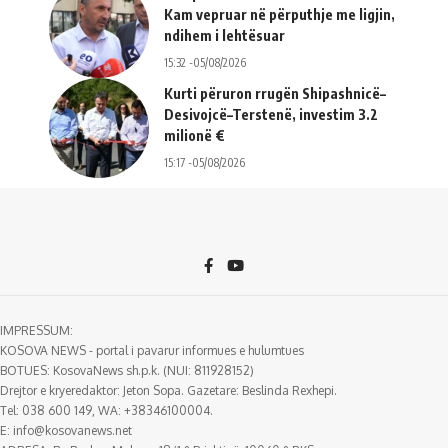
Kam vepruar në përputhje me ligjin,
ndihem i lehtësuar
15:32 -05/08/2026
Kurti përuron rrugën Shipashnicë–
Desivojcë–Terstenë, investim 3.2
milionë €
15:17 -05/08/2026
IMPRESSUM:
KOSOVA NEWS - portal i pavarur informues e hulumtues
BOTUES: KosovaNews sh.p.k. (NUI: 811928152)
Drejtor e kryeredaktor: Jeton Sopa. Gazetare: Beslinda Rexhepi.
Tel: 038 600 149, WA: +38346100004.
E:
info@kosovanews.net