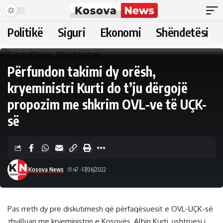
Politikë
Siguri
Ekonomi
Shëndetësi
Përfundon takimi dy orësh,
kryeministri Kurti do t’ju dërgojë
propozim me shkrim OVL-ve të UÇK-
së
Kosova News
11:47 -17/06/2022
Pas rreth dy pre diskutimesh që përfaqësuesit e OVL-UÇK-së
zhvilluan me kryeministrin e Kosovës, Albin Kurti, ushtruesi i