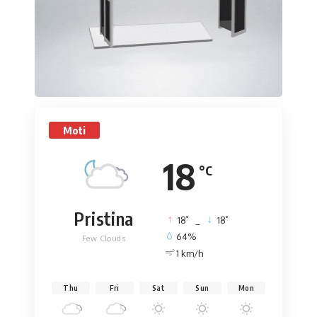
Moti
18
°C
Pristina
°
°
18
_
18
64%
Few Clouds
1 km/h
Thu
Fri
Sat
Sun
Mon