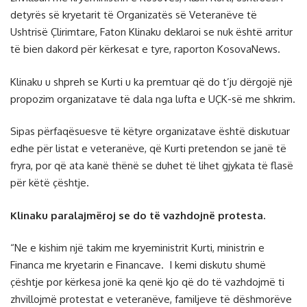
detyrës së kryetarit të Organizatës së Veteranëve të
Ushtrisë Çlirimtare, Faton Klinaku deklaroi se nuk është arritur
të bien dakord për kërkesat e tyre, raporton KosovaNews.
Klinaku u shpreh se Kurti u ka premtuar që do t’ju dërgojë një
propozim organizatave të dala nga lufta e UÇK-së me shkrim.
Sipas përfaqësuesve të këtyre organizatave është diskutuar
edhe për listat e veteranëve, që Kurti pretendon se janë të
fryra, por që ata kanë thënë se duhet të lihet gjykata të flasë
për këtë çështje.
Klinaku paralajmëroj se do të vazhdojnë protesta.
“Ne e kishim një takim me kryeministrit Kurti, ministrin e
Financa me kryetarin e Financave. I kemi diskutu shumë
çështje por kërkesa jonë ka qenë kjo që do të vazhdojmë ti
zhvillojmë protestat e veteranëve, familjeve të dëshmorëve